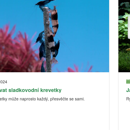
2024
vat sladkovodní krevetky
J
etky může naprosto každý, přesvěčte se sami.
Ry