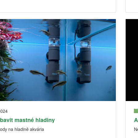
2024
zbavit mastné hladiny
A
ody na hladině akvária
Ne