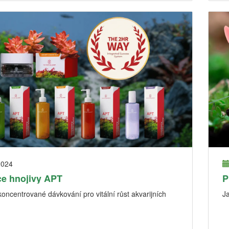
2024
e hnojivy APT
P
oncentrované dávkování pro vitální růst akvarijních
Ja