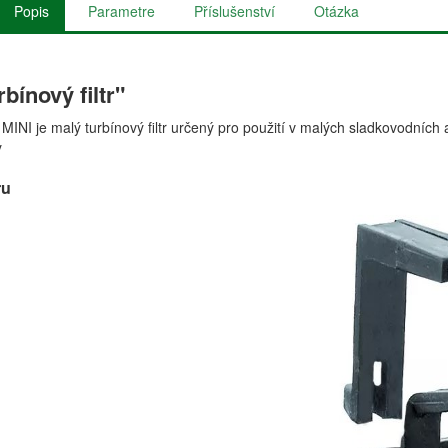
Popis
Parametre
Příslušenství
Otázka
bínový filtr"
NI je malý turbínový filtr určený pro použití v malých sladkovodních ak
y
ru