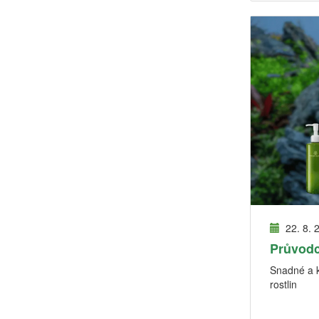
22. 8. 
Průvodc
Snadné a k
rostlin