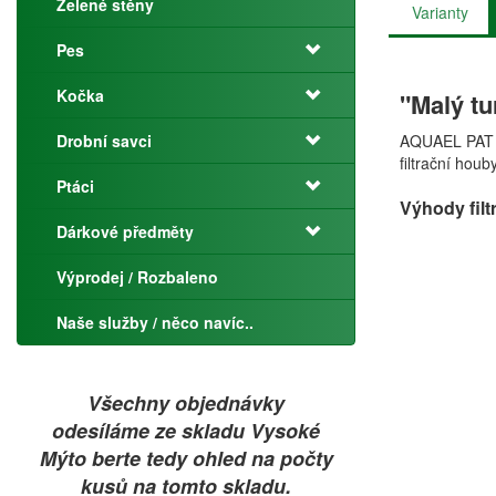
Zelené stěny
Varianty
Pes
Kočka
"Malý tur
Drobní savci
AQUAEL PAT MI
filtrační houb
Ptáci
Výhody filt
Dárkové předměty
Výprodej / Rozbaleno
Naše služby / něco navíc..
Všechny objednávky
odesíláme ze skladu Vysoké
Mýto berte tedy ohled na počty
kusů na tomto skladu.