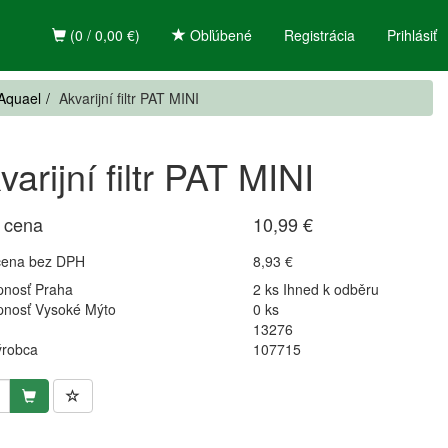
(0 / 0,00 €)
Obľúbené
Registrácia
Prihlásiť
 Aquael
Akvarijní filtr PAT MINI
varijní filtr PAT MINI
 cena
10,99 €
cena bez DPH
8,93 €
pnosť Praha
2 ks Ihned k odběru
pnosť Vysoké Mýto
0 ks
13276
ýrobca
107715