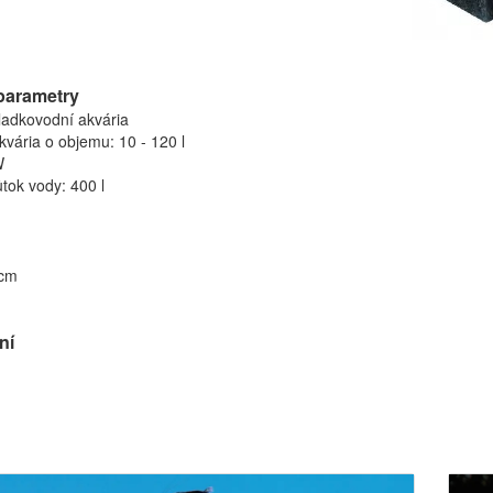
parametry
ladkovodní akvária
vária o objemu: 10 - 120 l
W
tok vody: 400 l
 cm
ní