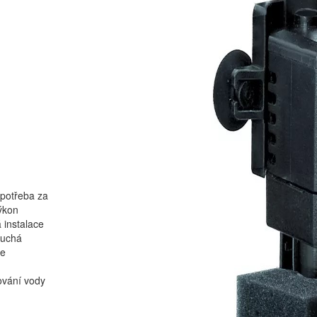
spotřeba za
ýkon
 instalace
uchá
ce
ování vody