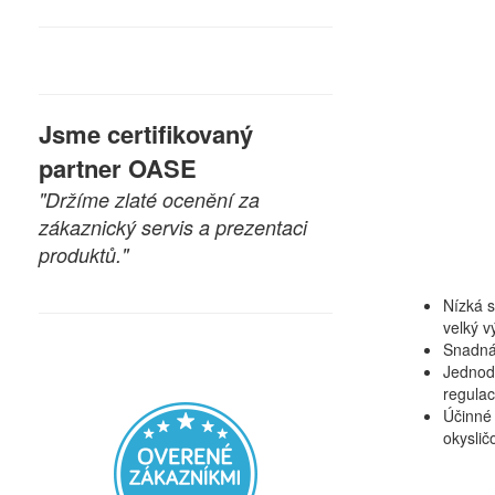
Jsme certifikovaný
partner OASE
"Držíme zlaté ocenění za
zákaznický servis a prezentaci
produktů."
Nízká 
velký v
Snadná
Jednod
regula
Účinné
okyslič