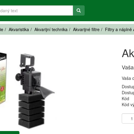
ie
Akvaristika
Akvarijní technika
Akvarijné filtre
Filtry a náplně
Ak
Vaša
Vaša 
Dostu
Dostu
Kód
Kód v