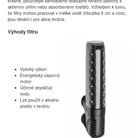
krásné, používejte samostatně dostupné filtrační patrony s
aktivním uhlím nebo absorbentem fosfátů. Vzhledem k tomu,
že filtry mohou pracovat v mělké vodě (hloubka 5 cm a více),
jsou ideální i pro akva-terária.
Výhody filtru
Vysoký výkon
Energeticky úsporný
motor
Účinně okysličují
vodu
Lze použít v akváriu
anebo v teráriu