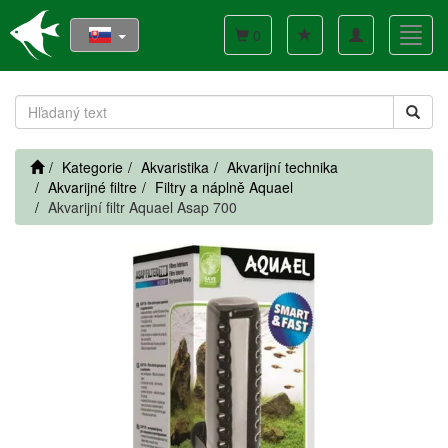
Toggle
Toggl
0
navigation
navig
Kategorie
Akvaristika
Akvarijní technika
Akvarijné filtre
Filtry a náplně Aquael
Akvarijní filtr Aquael Asap 700