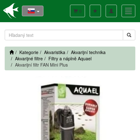
Toggle
Toggl
0
navigation
navig
Kategorie
Akvaristika
Akvarijní technika
Akvarijné filtre
Filtry a náplně Aquael
Akvarijní filtr FAN Mini Plus