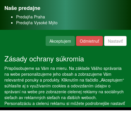
Naše predajne
Predajňa Praha
Predajňa Vysoké Mýto
O nás
Akceptujem
Odmietnuť
Nastaviť
Kontakt
O firme
Zásady ochrany súkromia
Naše služby
Prispôsobujeme sa Vám na mieru. Na základe Vášho správania
Servis
na webe personalizujeme jeho obsah a zobrazujeme Vám
Predaj akváriových rýb
relevantné ponuky a produkty. Kliknutím na tlačidlo „Akceptujem“
Predaj akváriových rastlín
súhlasíte aj s využívaním cookies a odovzdaním údajov o
správaní na webe pre zobrazenie cielenej reklamy na sociálnych
sieťach av reklamných sieťach na ďalších weboch.
Copyright © Stöckl spol. s r. o. 2020, powered by
ABRA E-shop
Personalizáciu a cielenú reklamu si môžete podrobnejšie nastaviť
alebo kedykoľvek vypnúť po kliknutí na tlačidlo „Nastaviť“.