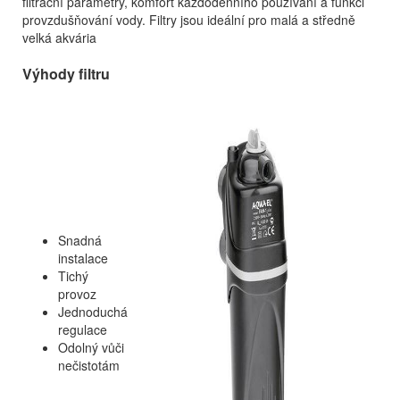
filtrační parametry, komfort každodenního používání a funkci
provzdušňování vody. Filtry jsou ideální pro malá a středně
velká akvária
Výhody filtru
Snadná
instalace
Tichý
provoz
Jednoduchá
regulace
Odolný vůči
nečistotám