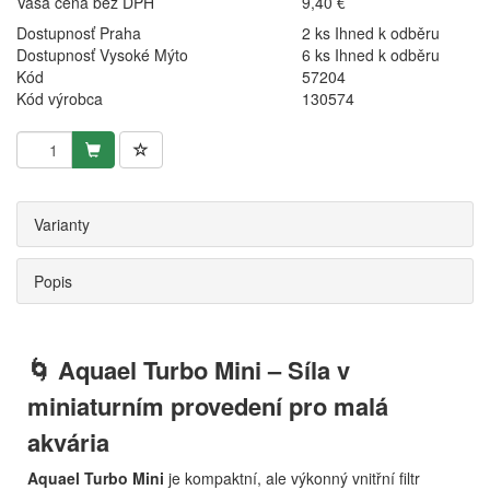
Vaša cena bez DPH
9,40 €
Dostupnosť Praha
2 ks Ihned k odběru
Dostupnosť Vysoké Mýto
6 ks Ihned k odběru
Kód
57204
Kód výrobca
130574
Varianty
Popis
🌀 Aquael Turbo Mini – Síla v
miniaturním provedení pro malá
akvária
Aquael Turbo Mini
je kompaktní, ale výkonný vnitřní filtr