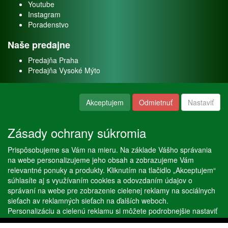
Youtube
Instagram
Poradenstvo
Naše predajne
Predajňa Praha
Predajňa Vysoké Mýto
O nás
Akceptujem
Odmietnuť
Nastaviť
Kontakt
O firme
Zásady ochrany súkromia
Naše služby
Prispôsobujeme sa Vám na mieru. Na základe Vášho správania
Servis
na webe personalizujeme jeho obsah a zobrazujeme Vám
Predaj akváriových rýb
relevantné ponuky a produkty. Kliknutím na tlačidlo „Akceptujem“
Predaj akváriových rastlín
súhlasíte aj s využívaním cookies a odovzdaním údajov o
správaní na webe pre zobrazenie cielenej reklamy na sociálnych
sieťach av reklamných sieťach na ďalších weboch.
Copyright © Stöckl spol. s r. o. 2020, powered by
ABRA E-shop
Personalizáciu a cielenú reklamu si môžete podrobnejšie nastaviť
alebo kedykoľvek vypnúť po kliknutí na tlačidlo „Nastaviť“.