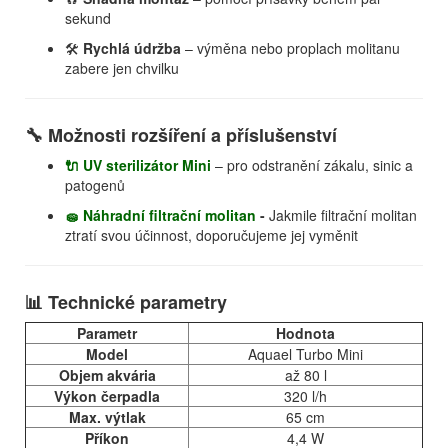
sekund
🛠️
Rychlá údržba
– výměna nebo proplach molitanu
zabere jen chvilku
🔧 Možnosti rozšíření a příslušenství
🔌 UV sterilizátor Mini
– pro odstranění zákalu, sinic a
patogenů
🧽 Náhradní filtrační molitan
-
Jakmile filtrační molitan
ztratí svou účinnost, doporučujeme jej vyměnit
📊 Technické parametry
Parametr
Hodnota
Model
Aquael Turbo Mini
Objem akvária
až 80 l
Výkon čerpadla
320 l/h
Max. výtlak
65 cm
Příkon
4,4 W