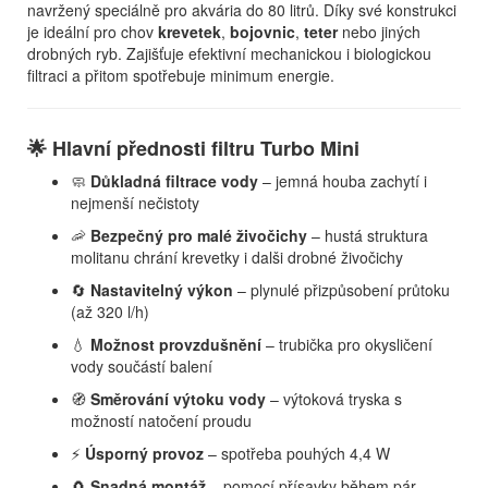
navržený speciálně pro akvária do 80 litrů. Díky své konstrukci
je ideální pro chov
krevetek
,
bojovnic
,
teter
nebo jiných
drobných ryb. Zajišťuje efektivní mechanickou i biologickou
filtraci a přitom spotřebuje minimum energie.
🌟 Hlavní přednosti filtru Turbo Mini
🧼
Důkladná filtrace vody
– jemná houba zachytí i
nejmenší nečistoty
🦐
Bezpečný pro malé živočichy
– hustá struktura
molitanu chrání krevetky i dalši drobné živočichy
🔄
Nastavitelný výkon
– plynulé přizpůsobení průtoku
(až 320 l/h)
💧
Možnost provzdušnění
– trubička pro okysličení
vody součástí balení
🧭
Směrování výtoku vody
– výtoková tryska s
možností natočení proudu
⚡
Úsporný provoz
– spotřeba pouhých 4,4 W
🧲
Snadná montáž
– pomocí přísavky během pár