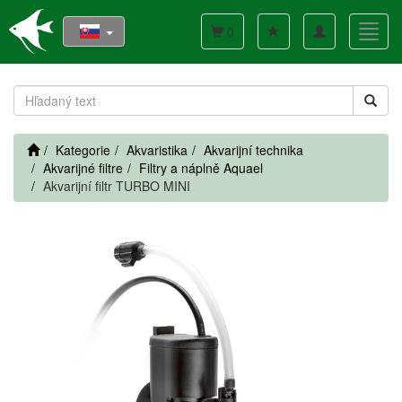
Toggle
Toggl
0
navigation
navig
Kategorie
Akvaristika
Akvarijní technika
Akvarijné filtre
Filtry a náplně Aquael
Akvarijní filtr TURBO MINI