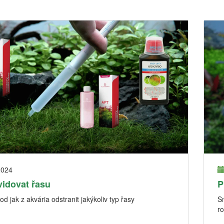
2024
vidovat řasu
P
d jak z akvária odstranit jakýkoliv typ řasy
Sn
ro