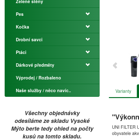
Zelené stěny
Pes
Kočka
Drobní savci
Ptáci
Dárkové předměty
Výprodej / Rozbaleno
Naše služby / něco navíc..
Varianty
Všechny objednávky
"Výkonná
odesíláme ze skladu Vysoké
UNI FILTER UV
Mýto berte tedy ohled na počty
obyvatele akv
kusů na tomto skladu.