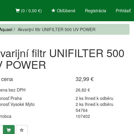
(0 / 0,00 €)
Obľúbené
Registrácia
Prihlásiť
 Aquael
Akvarijní filtr UNIFILTER 500 UV POWER
varijní filtr UNIFILTER 500
V POWER
 cena
32,99 €
cena bez DPH
26,82 €
pnosť Praha
2 ks Ihned k odběru
pnosť Vysoké Mýto
2 ks Ihned k odběru
54764
ýrobca
107402