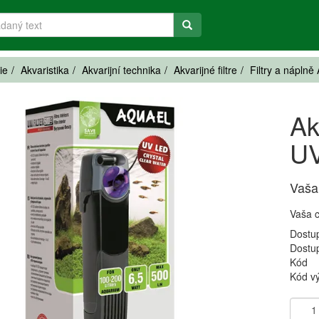
ie
Akvaristika
Akvarijní technika
Akvarijné filtre
Filtry a náplně
Ak
U
Vaša
Vaša 
Dostu
Dostu
Kód
Kód v