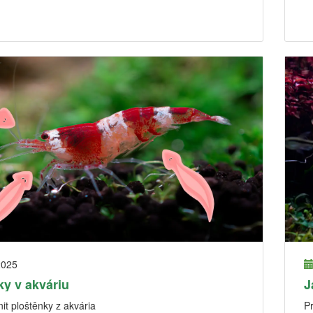
2025
ky v akváriu
J
it ploštěnky z akvária
P