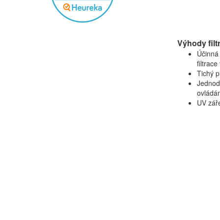
Výhody filt
Účinná
filtrace
Tichý 
Jednod
ovládá
UV zář