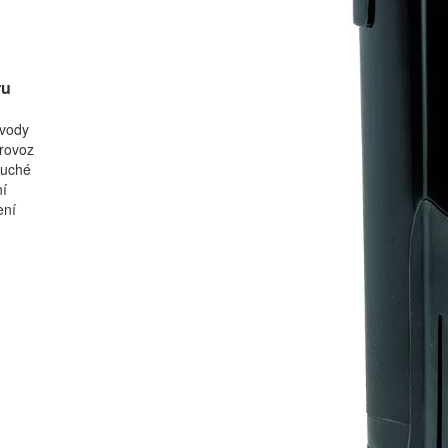
ru
 vody
provoz
uché
ní
ení