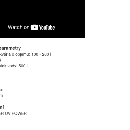
parametry
vária o objemu: 100 - 200 l
W
tok vody: 500 l
 cm
cm
ní
LTER UV POWER