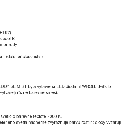
RI 97).
Aquael BT
m přírody
 (další příslušenství)
 LEDDY SLIM BT byla vybavena LED diodami WRGB. Svítidlo
vytvářejí různé barevné směsi.
 světlo o barevné teplotě 7000 K.
 zeleného světla nádherně zvýrazňuje barvu rostlin; diody vyzařují