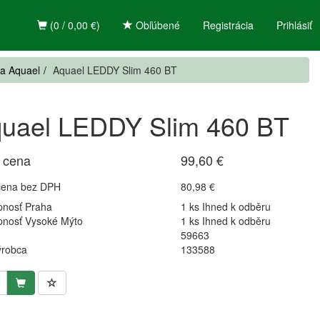
(0 / 0,00 €)
Obľúbené
Registrácia
Prihlásiť
la Aquael
Aquael LEDDY Slim 460 BT
uael LEDDY Slim 460 BT
 cena
99,60 €
cena bez DPH
80,98 €
pnosť Praha
1 ks Ihned k odběru
pnosť Vysoké Mýto
1 ks Ihned k odběru
59663
ýrobca
133588