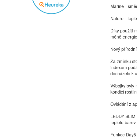
Marine - směs
Nature - tepl
Díky použití 
méně energie
Nový přírodn
Za zmínku sto
indexem podán
docházelo k u
Výbojky byly 
kondici rostli
Ovládání z ap
LEDDY SLIM BT
teplotu barev
Funkce Day&Ni