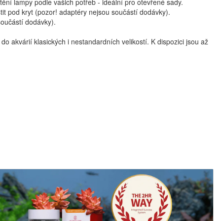
tění lampy podle vašich potřeb - ideální pro otevřené sady.
it pod kryt (pozor! adaptéry nejsou součástí dodávky).
součástí dodávky).
o akvárií klasických i nestandardních velikostí. K dispozici jsou až