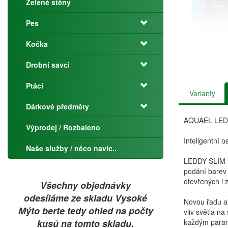
Zelené stěny
Pes
Kočka
Drobní savci
Ptáci
Varianty
Dárkové předměty
AQUAEL LED
Výprodej / Rozbaleno
Inteligentní 
Naše služby / něco navíc..
LEDDY SLIM B
podání barev 
otevřených i 
Všechny objednávky
odesíláme ze skladu Vysoké
Novou řadu ak
Mýto berte tedy ohled na počty
vliv světla n
kusů na tomto skladu.
každým param