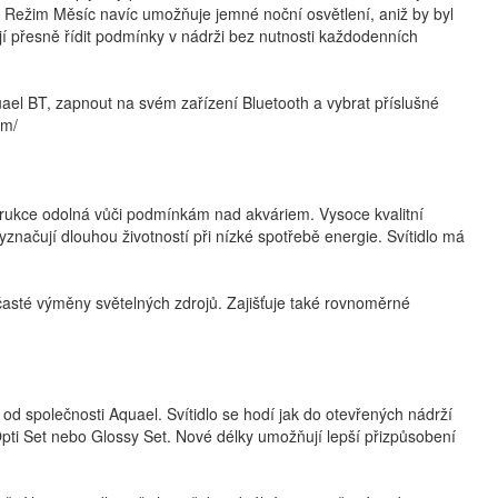
ia. Režim Měsíc navíc umožňuje jemné noční osvětlení, aniž by byl
jí přesně řídit podmínky v nádrži bez nutnosti každodenních
quael BT, zapnout na svém zařízení Bluetooth a vybrat příslušné
um/
strukce odolná vůči podmínkám nad akváriem. Vysoce kvalitní
značují dlouhou životností při nízké spotřebě energie. Svítidlo má
časté výměny světelných zdrojů. Zajišťuje také rovnoměrné
 společnosti Aquael. Svítidlo se hodí jak do otevřených nádrží
 Opti Set nebo Glossy Set. Nové délky umožňují lepší přizpůsobení