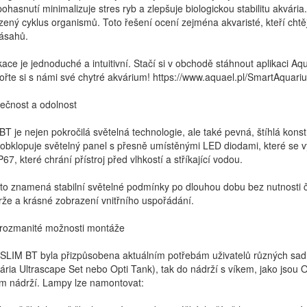
pohasnutí minimalizuje stres ryb a zlepšuje biologickou stabilitu akvár
zený cyklus organismů. Toto řešení ocení zejména akvaristé, kteří chtě
ásahů.
kace je jednoduché a intuitivní. Stačí si v obchodě stáhnout aplikaci A
vořte si s námi své chytré akvárium! https://www.aquael.pl/SmartAquari
ečnost a odolnost
 je nejen pokročilá světelná technologie, ale také pevná, štíhlá kon
 obklopuje světelný panel s přesně umístěnými LED diodami, které se vy
P67, které chrání přístroj před vlhkostí a stříkající vodou.
 to znamená stabilní světelné podmínky po dlouhou dobu bez nutnosti 
rže a krásné zobrazení vnitřního uspořádání.
 rozmanité možnosti montáže
IM BT byla přizpůsobena aktuálním potřebám uživatelů různých sad od
vária Ultrascape Set nebo Opti Tank), tak do nádrží s víkem, jako jsou
m nádrží. Lampy lze namontovat: