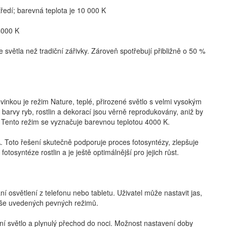
ředí; barevná teplota je 10 000 K
 4000 K
větla než tradiční zářivky. Zároveň spotřebují přibližně o 50 %
vinkou je režim Nature, teplé, přirozené světlo s velmi vysokým
arvy ryb, rostlin a dekorací jsou věrně reprodukovány, aniž by
 Tento režim se vyznačuje barevnou teplotou 4000 K.
 Toto řešení skutečně podporuje proces fotosyntézy, zlepšuje
otosyntéze rostlin a je ještě optimálnější pro jejich růst.
osvětlení z telefonu nebo tabletu. Uživatel může nastavit jas,
výše uvedených pevných režimů.
í světlo a plynulý přechod do noci. Možnost nastavení doby