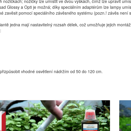
h nožičkách; nožičky lze umístit ve dvou výškách, čímž lze upravit umís
sad Glossy a Opti je možná; díky speciálním adaptérům lze lampy umíst
také zavěsit pomocí speciálního závěsného systému (pozn.! závěs není 
antě jedna mají nastavitelný rozsah délek, což umožňuje jejich montáž d
:
přizpůsobit vhodné osvětlení nádržím od 50 do 120 cm.