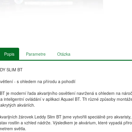
Popis
Parametre
Otázka
DY SLIM BT
osvětlení - s ohledem na přírodu a pohodlí
T je moderní řada akvarijního osvětlení navržená s ohledem na nároč
a inteligentní ovládání v aplikaci Aquael BT. Tři různé způsoby montáže
zakrytých akváriích.
varijních žárovek Leddy Slim BT jsme vytvořili speciálně pro akvaristy,
a stav rostlin a vzhled nádrže. Výsledkem je akvárium, které vypadá přir
etrem světla.