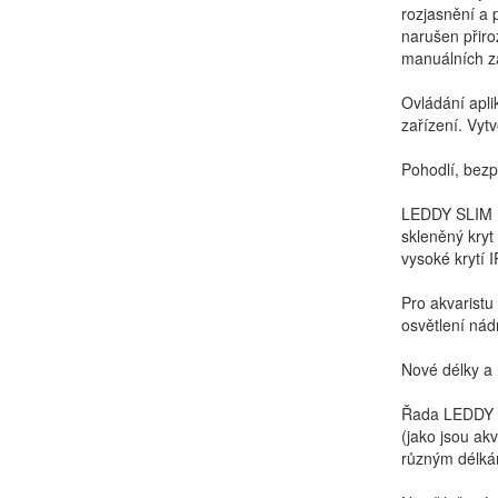
rozjasnění a 
narušen přiro
manuálních z
Ovládání apli
zařízení. Vyt
Pohodlí, bezp
LEDDY SLIM BT
skleněný kryt
vysoké krytí I
Pro akvaristu
osvětlení nád
Nové délky a
Řada LEDDY SL
(jako jsou ak
různým délká