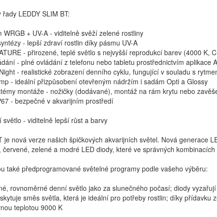
y řady LEDDY SLIM BT:
 WRGB + UV-A - viditelně svěží zelené rostliny
yntézy - lepší zdraví rostlin díky pásmu UV-A
TURE - přirozené, teplé světlo s nejvyšší reprodukcí barev (4000 K, C
dání - plné ovládání z telefonu nebo tabletu prostřednictvím aplikace 
ght - realistické zobrazení denního cyklu, fungující v souladu s rytme
mp - ideální přizpůsobení otevřeným nádržím i sadám Opti a Glossy
témy montáže - nožičky (dodávané), montáž na rám krytu nebo zavěšení
P67 - bezpečné v akvarijním prostředí
 světlo - viditelně lepší růst a barvy
T je nová verze našich špičkových akvarijních světel. Nová generace
, červené, zelené a modré LED diody, které ve správných kombinacích 
jsou také předprogramované světelné programy podle vašeho výběru:
lné, rovnoměrné denní světlo jako za slunečného počasí; diody vyzařují
skytuje směs světla, která je ideální pro potřeby rostlin; díky přídavku
vnou teplotou 9000 K