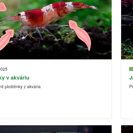
2025
ky v akváriu
J
it ploštěnky z akvária
P