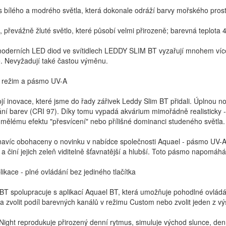
 bílého a modrého světla, která dokonale odráží barvy mořského prost
é, převážně žluté světlo, které působí velmi přirozeně; barevná teplota
moderních LED diod ve svítidlech LEDDY SLIM BT vyzařují mnohem více s
. Nevyžadují také častou výměnu.
í režim a pásmo UV-A
jí inovace, které jsme do řady zářivek Leddy Slim BT přidali. Úplnou no
í barev (CRI 97). Díky tomu vypadá akvárium mimořádně realisticky - b
mělému efektu "přesvícení" nebo přílišné dominanci studeného světla.
navíc obohaceny o novinku v nabídce společnosti Aquael - pásmo UV-A.
n a činí jejich zeleň viditelně šťavnatější a hlubší. Toto pásmo napomáhá f
likace - plné ovládání bez jediného tlačítka
 spolupracuje s aplikací Aquael BT, která umožňuje pohodlné ovládání 
 a zvolit podíl barevných kanálů v režimu Custom nebo zvolit jeden z 
ght reprodukuje přirozený denní rytmus, simuluje východ slunce, denn