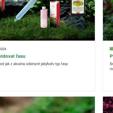
2024
vidovat řasu
P
d jak z akvária odstranit jakýkoliv typ řasy
Sn
ro