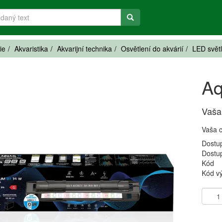
ie
Akvaristika
Akvarijní technika
Osvětlení do akvárií
LED svět
Aq
Vaša
Vaša 
Dostu
Dostu
Kód
Kód v