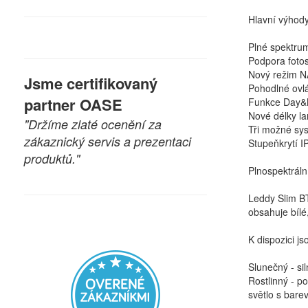
Hlavní výhod
Plné spektrum
Podpora fotos
Nový režim NA
Jsme certifikovaný
Pohodlné ovlá
partner OASE
Funkce Day&Ni
Nové délky la
"Držíme zlaté ocenění za
Tři možné sys
zákaznický servis a prezentaci
Stupeňkrytí I
produktů."
Plnospektrální
Leddy Slim B
obsahuje bílé
K dispozici 
Slunečný - si
Rostlinný - po
světlo s bare