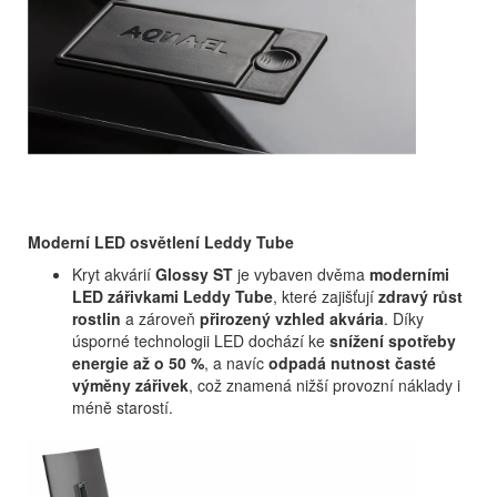
Moderní LED osvětlení Leddy Tube
Kryt akvárií
Glossy ST
je vybaven dvěma
moderními
LED zářivkami Leddy Tube
, které zajišťují
zdravý růst
rostlin
a zároveň
přirozený vzhled akvária
. Díky
úsporné technologii LED dochází ke
snížení spotřeby
energie až o 50 %
, a navíc
odpadá nutnost časté
výměny zářivek
, což znamená nižší provozní náklady i
méně starostí.