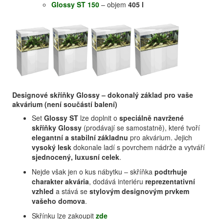
Glossy ST 150
– objem
405 l
Designové skříňky Glossy – dokonalý základ pro vaše
akvárium (není součástí balení)
Set
Glossy ST
lze doplnit o
speciálně navržené
skříňky Glossy
(prodávají se samostatně), které tvoří
elegantní a stabilní základnu
pro akvárium. Jejich
vysoký lesk
dokonale ladí s povrchem nádrže a vytváří
sjednocený, luxusní celek
.
Nejde však jen o kus nábytku – skříňka
podtrhuje
charakter akvária
, dodává interiéru
reprezentativní
vzhled
a stává se
stylovým designovým prvkem
vašeho domova
.
Skřínku lze zakoupit
zde