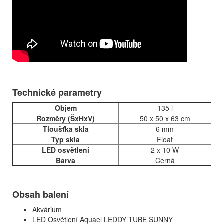
Technické parametry
Objem
135 l
Rozměry (ŠxHxV)
50 x 50 x 63 cm
Tloušťka skla
6 mm
Typ skla
Float
LED osvětlení
2 x 10 W
Barva
Černá
Obsah balení
Akvárium
LED Osvětlení Aquael LEDDY TUBE SUNNY