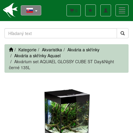
Toggle
Toggl
0
navigation
navig
Kategorie
Akvaristika
Akvária a skřínky
Akvária a skřínky Aquael
Akvárium set AQUAEL GLOSSY CUBE ST Day&Night
černé 135L