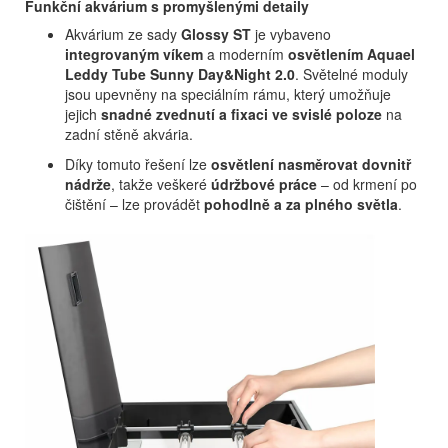
Funkční akvárium s promyšlenými detaily
Akvárium ze sady
Glossy ST
je vybaveno
integrovaným víkem
a moderním
osvětlením Aquael
Leddy Tube Sunny Day&Night 2.0
. Světelné moduly
jsou upevněny na speciálním rámu, který umožňuje
jejich
snadné zvednutí a fixaci ve svislé poloze
na
zadní stěně akvária.
Díky tomuto řešení lze
osvětlení nasměrovat dovnitř
nádrže
, takže veškeré
údržbové práce
– od krmení po
čištění – lze provádět
pohodlně a za plného světla
.