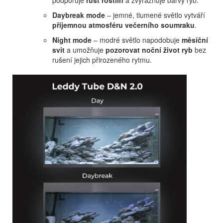
podporuje
růst rostlin
a zvýrazňuje barvy ryb.
Daybreak mode
– jemné, tlumené světlo vytváří
příjemnou atmosféru večerního soumraku
.
Night mode
– modré světlo napodobuje
měsíční
svit
a umožňuje
pozorovat noční život ryb
bez
rušení jejich přirozeného rytmu.