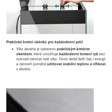
Praktické krmící okénko pro každodenní péči
Víko akvária je vybaveno
praktickým krmícím
okénkem
, které umožňuje
každodenní krmení ryb
bez
nutnosti otevírat celé víko. Tento detail šetří čas i energii
a zároveň pomáhá
udržovat stabilní teplotu a vlhkost
v akváriu.