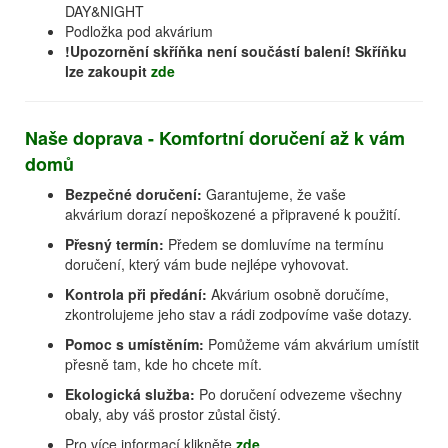
DAY&NIGHT
Podložka pod akvárium
!Upozornění skříňka není součástí balení! Skříňku
lze zakoupit
zde
Naše doprava - Komfortní doručení až k vám
domů
Bezpečné doručení:
Garantujeme, že vaše
akvárium dorazí nepoškozené a připravené k použití.
Přesný termín:
Předem se domluvíme na termínu
doručení, který vám bude nejlépe vyhovovat.
Kontrola při předání:
Akvárium osobně doručíme,
zkontrolujeme jeho stav a rádi zodpovíme vaše dotazy.
Pomoc s umístěním:
Pomůžeme vám akvárium umístit
přesně tam, kde ho chcete mít.
Ekologická služba:
Po doručení odvezeme všechny
obaly, aby váš prostor zůstal čistý.
Pro více informací klikněte
zde