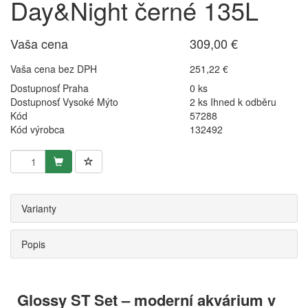
Day&Night černé 135L
Vaša cena
309,00 €
Vaša cena bez DPH
251,22 €
Dostupnosť Praha
0 ks
Dostupnosť Vysoké Mýto
2 ks Ihned k odběru
Kód
57288
Kód výrobca
132492
Varianty
Popis
Glossy ST Set – moderní akvárium v