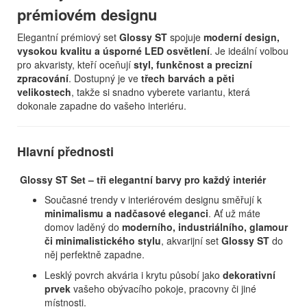
prémiovém designu
Elegantní prémiový set
Glossy ST
spojuje
moderní design,
vysokou kvalitu a úsporné LED osvětlení
. Je ideální volbou
pro akvaristy, kteří oceňují
styl, funkčnost a precizní
zpracování
. Dostupný je ve
třech barvách a pěti
velikostech
, takže si snadno vyberete variantu, která
dokonale zapadne do vašeho interiéru.
Hlavní přednosti
Glossy ST Set – tři elegantní barvy pro každý interiér
Současné trendy v interiérovém designu směřují k
minimalismu a nadčasové eleganci
. Ať už máte
domov laděný do
moderního, industriálního, glamour
či minimalistického stylu
, akvarijní set
Glossy ST
do
něj perfektně zapadne.
Lesklý povrch akvária i krytu působí jako
dekorativní
prvek
vašeho obývacího pokoje, pracovny či jiné
místnosti.