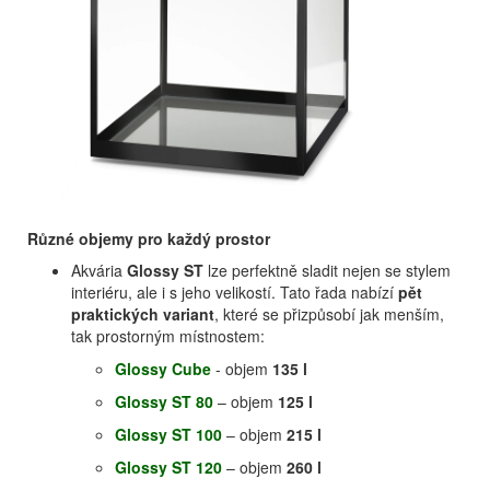
Různé objemy pro každý prostor
Akvária
Glossy ST
lze perfektně sladit nejen se stylem
interiéru, ale i s jeho velikostí. Tato řada nabízí
pět
praktických variant
, které se přizpůsobí jak menším,
tak prostorným místnostem:
Glossy Cube
- objem
135 l
Glossy ST 80
– objem
125 l
Glossy ST 100
– objem
215 l
Glossy ST 120
– objem
260 l