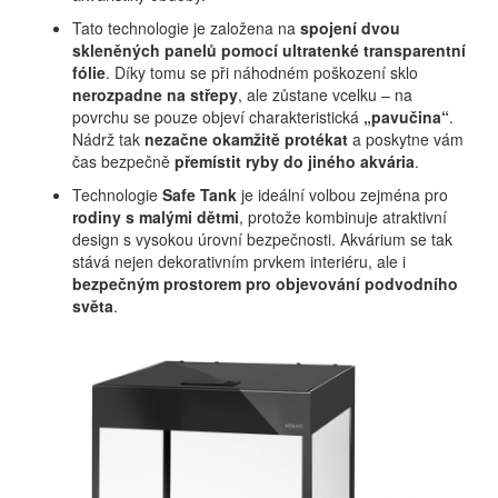
Tato technologie je založena na
spojení dvou
skleněných panelů pomocí ultratenké transparentní
fólie
. Díky tomu se při náhodném poškození sklo
nerozpadne na střepy
, ale zůstane vcelku – na
povrchu se pouze objeví charakteristická
„pavučina“
.
Nádrž tak
nezačne okamžitě protékat
a poskytne vám
čas bezpečně
přemístit ryby do jiného akvária
.
Technologie
Safe Tank
je ideální volbou zejména pro
rodiny s malými dětmi
, protože kombinuje atraktivní
design s vysokou úrovní bezpečnosti. Akvárium se tak
stává nejen dekorativním prvkem interiéru, ale i
bezpečným prostorem pro objevování podvodního
světa
.