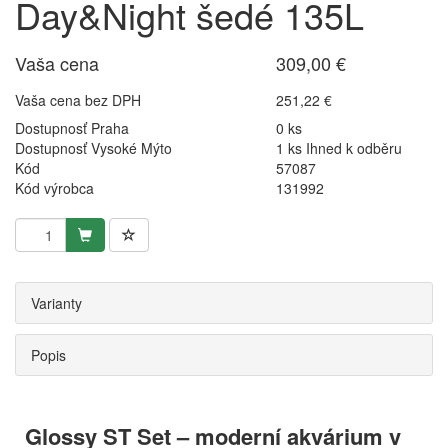
Day&Night šedé 135L
Vaša cena
309,00 €
Vaša cena bez DPH
251,22 €
Dostupnosť Praha
0 ks
Dostupnosť Vysoké Mýto
1 ks Ihned k odběru
Kód
57087
Kód výrobca
131992
Varianty
Popis
Glossy ST Set – moderní akvárium v