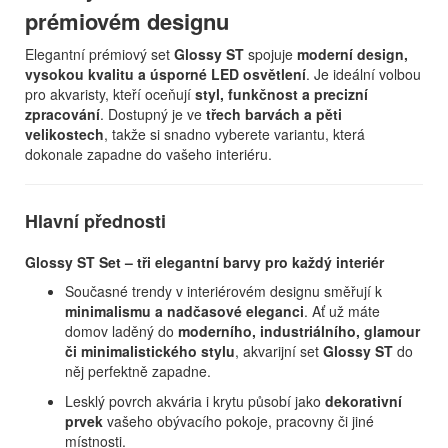
prémiovém designu
Elegantní prémiový set
Glossy ST
spojuje
moderní design,
vysokou kvalitu a úsporné LED osvětlení
. Je ideální volbou
pro akvaristy, kteří oceňují
styl, funkčnost a precizní
zpracování
. Dostupný je ve
třech barvách a pěti
velikostech
, takže si snadno vyberete variantu, která
dokonale zapadne do vašeho interiéru.
Hlavní přednosti
Glossy ST Set – tři elegantní barvy pro každý interiér
Současné trendy v interiérovém designu směřují k
minimalismu a nadčasové eleganci
. Ať už máte
domov laděný do
moderního, industriálního, glamour
či minimalistického stylu
, akvarijní set
Glossy ST
do
něj perfektně zapadne.
Lesklý povrch akvária i krytu působí jako
dekorativní
prvek
vašeho obývacího pokoje, pracovny či jiné
místnosti.