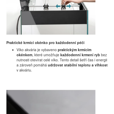
Praktické krmící okénko pro každodenní péči
Víko akvária je vybaveno
praktickým krmícím
okénkem
, které umožňuje
každodenní krmení ryb
bez
nutnosti otevírat celé víko. Tento detail šetří čas i energii
a zároveň pomáhá
udržovat stabilní teplotu a vlhkost
v akváriu.