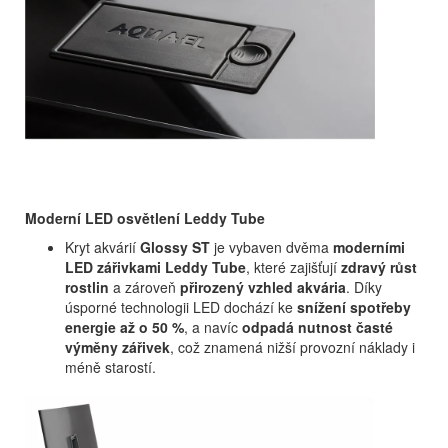
Moderní LED osvětlení Leddy Tube
Kryt akvárií
Glossy ST
je vybaven dvěma
moderními
LED zářivkami Leddy Tube
, které zajišťují
zdravý růst
rostlin
a zároveň
přirozený vzhled akvária
. Díky
úsporné technologii LED dochází ke
snížení spotřeby
energie až o 50 %
, a navíc
odpadá nutnost časté
výměny zářivek
, což znamená nižší provozní náklady i
méně starostí.