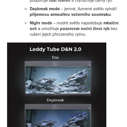
podporuje
růst rostlin
a zvýrazňuje barvy ryb.
Daybreak mode
– jemné, tlumené světlo vytváří
příjemnou atmosféru večerního soumraku
.
Night mode
– modré světlo napodobuje
měsíční
svit
a umožňuje
pozorovat noční život ryb
bez
rušení jejich přirozeného rytmu.