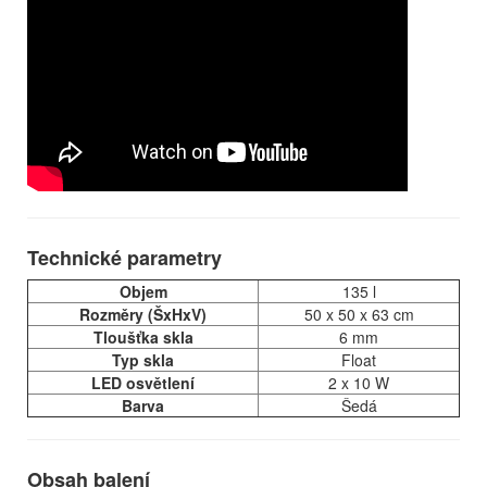
Technické parametry
Objem
135 l
Rozměry (ŠxHxV)
50 x 50 x 63 cm
Tloušťka skla
6 mm
Typ skla
Float
LED osvětlení
2 x 10 W
Barva
Šedá
Obsah balení