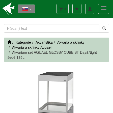
Toggle
Toggl
0
navigation
navig
Kategorie
Akvaristika
Akvária a skřínky
Akvária a skřínky Aquael
Akvárium set AQUAEL GLOSSY CUBE ST Day&Night
šedé 135L