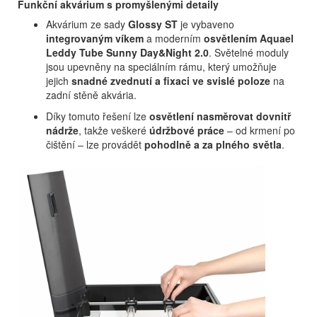
Funkční akvárium s promyšlenými detaily
Akvárium ze sady
Glossy ST
je vybaveno
integrovaným víkem
a moderním
osvětlením Aquael
Leddy Tube Sunny Day&Night 2.0
. Světelné moduly
jsou upevněny na speciálním rámu, který umožňuje
jejich
snadné zvednutí a fixaci ve svislé poloze
na
zadní stěně akvária.
Díky tomuto řešení lze
osvětlení nasměrovat dovnitř
nádrže
, takže veškeré
údržbové práce
– od krmení po
čištění – lze provádět
pohodlně a za plného světla
.