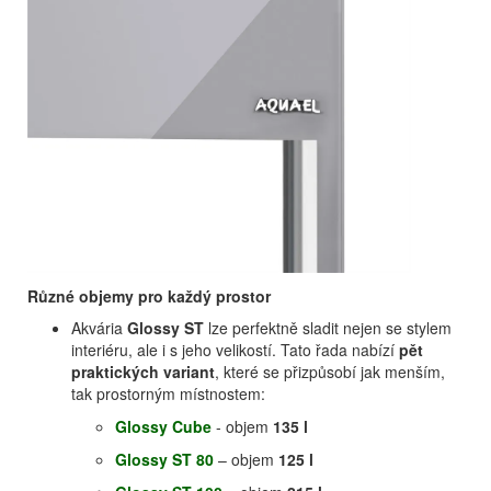
Různé objemy pro každý prostor
Akvária
Glossy ST
lze perfektně sladit nejen se stylem
interiéru, ale i s jeho velikostí. Tato řada nabízí
pět
praktických variant
, které se přizpůsobí jak menším,
tak prostorným místnostem:
Glossy Cube
- objem
135 l
Glossy ST 80
– objem
125 l