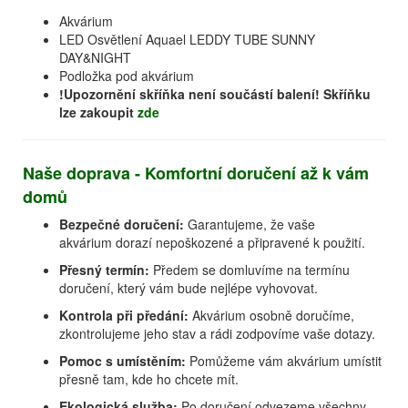
Akvárium
LED Osvětlení Aquael LEDDY TUBE SUNNY
DAY&NIGHT
Podložka pod akvárium
!Upozornění skříňka není součástí balení! Skříňku
lze zakoupit
zde
Naše doprava - Komfortní doručení až k vám
domů
Bezpečné doručení:
Garantujeme, že vaše
akvárium dorazí nepoškozené a připravené k použití.
Přesný termín:
Předem se domluvíme na termínu
doručení, který vám bude nejlépe vyhovovat.
Kontrola při předání:
Akvárium osobně doručíme,
zkontrolujeme jeho stav a rádi zodpovíme vaše dotazy.
Pomoc s umístěním:
Pomůžeme vám akvárium umístit
přesně tam, kde ho chcete mít.
Ekologická služba:
Po doručení odvezeme všechny