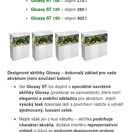
Glossy ST 100
– objem
215 l
Glossy ST 120
– objem
260 l
Glossy ST 150
– objem
405 l
Designové skříňky Glossy – dokonalý základ pro vaše
akvárium (není součástí balení)
Set
Glossy ST
lze doplnit o
speciálně navržené
skříňky Glossy
(prodávají se samostatně), které tvoří
elegantní a stabilní základnu
pro akvárium. Jejich
vysoký lesk
dokonale ladí s povrchem nádrže a vytváří
sjednocený, luxusní celek
.
Nejde však jen o kus nábytku – skříňka
podtrhuje
charakter akvária
, dodává interiéru
reprezentativní
vzhled
a stává se
stylovým designovým prvkem