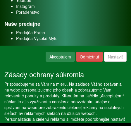
Youtube
Instagram
Poradenstvo
Naše predajne
Predajňa Praha
Predajňa Vysoké Mýto
O nás
Akceptujem
Odmietnuť
Nastaviť
Kontakt
O firme
Zásady ochrany súkromia
Naše služby
Prispôsobujeme sa Vám na mieru. Na základe Vášho správania
Servis
na webe personalizujeme jeho obsah a zobrazujeme Vám
Predaj akváriových rýb
relevantné ponuky a produkty. Kliknutím na tlačidlo „Akceptujem“
Predaj akváriových rastlín
súhlasíte aj s využívaním cookies a odovzdaním údajov o
správaní na webe pre zobrazenie cielenej reklamy na sociálnych
sieťach av reklamných sieťach na ďalších weboch.
Copyright © Stöckl spol. s r. o. 2020, powered by
ABRA E-shop
Personalizáciu a cielenú reklamu si môžete podrobnejšie nastaviť
alebo kedykoľvek vypnúť po kliknutí na tlačidlo „Nastaviť“.