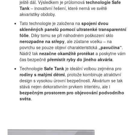
ještě dál. Výsledkem je průlomová
technologie Safe
Tank
– inovativní řešení, které nemá ve světě
akvaristiky obdoby.
Tato technologie je založena na
spojení dvou
skleněných panelů pomocí ultratenké transparentní
fólie
. Díky tomu se při náhodném poškození sklo
nerozpadne na střepy
, ale zůstane vcelku – na
povrchu se pouze objeví charakteristická
„pavučina“
.
Nádrž tak
nezačne okamžitě protékat
a poskytne vám
čas bezpečně
přemístit ryby do jiného akvária
.
Technologie
Safe Tank
je ideální volbou zejména pro
rodiny s malými dětmi
, protože kombinuje atraktivní
design s vysokou úrovní bezpečnosti. Akvárium se tak
stává nejen dekorativním prvkem interiéru, ale i
bezpečným prostorem pro objevování podvodního
světa
.