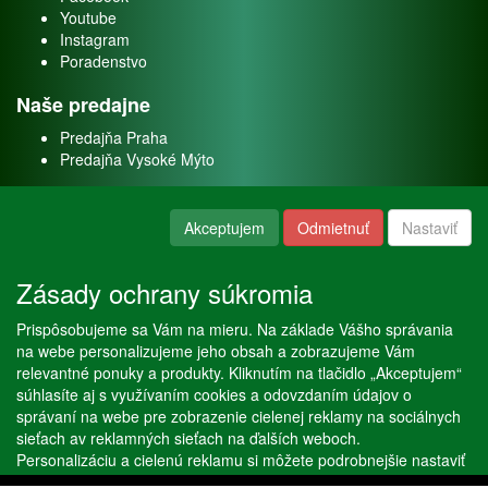
Youtube
Instagram
Poradenstvo
Naše predajne
Predajňa Praha
Predajňa Vysoké Mýto
O nás
Akceptujem
Odmietnuť
Nastaviť
Kontakt
O firme
Zásady ochrany súkromia
Naše služby
Prispôsobujeme sa Vám na mieru. Na základe Vášho správania
Servis
na webe personalizujeme jeho obsah a zobrazujeme Vám
Predaj akváriových rýb
relevantné ponuky a produkty. Kliknutím na tlačidlo „Akceptujem“
Predaj akváriových rastlín
súhlasíte aj s využívaním cookies a odovzdaním údajov o
správaní na webe pre zobrazenie cielenej reklamy na sociálnych
sieťach av reklamných sieťach na ďalších weboch.
Copyright © Stöckl spol. s r. o. 2020, powered by
ABRA E-shop
Personalizáciu a cielenú reklamu si môžete podrobnejšie nastaviť
alebo kedykoľvek vypnúť po kliknutí na tlačidlo „Nastaviť“.