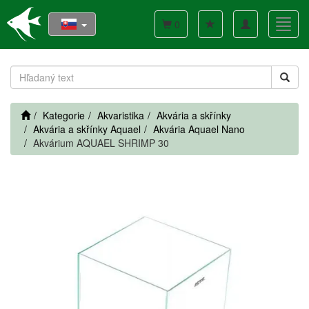
Toggle
Toggl
0
navigation
navig
Kategorie
Akvaristika
Akvária a skřínky
Akvária a skřínky Aquael
Akvária Aquael Nano
Akvárium AQUAEL SHRIMP 30