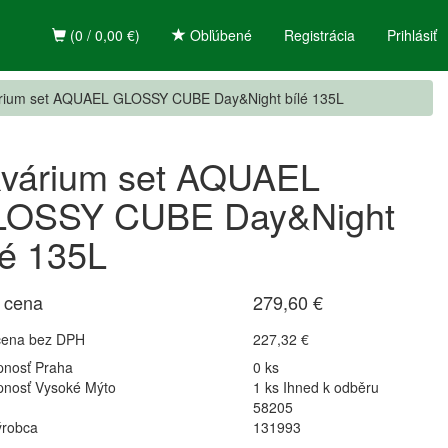
(0 / 0,00 €)
Obľúbené
Registrácia
Prihlásiť
rium set AQUAEL GLOSSY CUBE Day&Night bílé 135L
várium set AQUAEL
LOSSY CUBE Day&Night
lé 135L
 cena
279,60 €
cena bez DPH
227,32 €
pnosť Praha
0 ks
pnosť Vysoké Mýto
1 ks Ihned k odběru
58205
ýrobca
131993