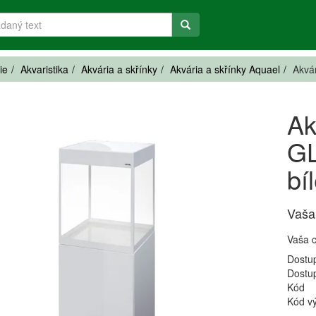
ie
Akvaristika
Akvária a skřínky
Akvária a skřínky Aquael
Akvá
Ak
G
bí
Vaša
Vaša 
Dostu
Dostu
Kód
Kód v