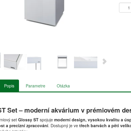
Popis
Parametre
Otázka
ST Set – moderní akvárium v prémiovém de
émiový set
Glossy ST
spojuje
moderní design, vysokou kvalitu a ús
ost a precizní zpracování
. Dostupný je ve
třech barvách a pěti veli