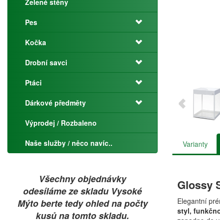
Zelené stěny
Pes
Kočka
Drobní savci
Ptáci
Dárkové předměty
Výprodej / Rozbaleno
Naše služby / něco navíc..
Varianty
Všechny objednávky
Glossy 
odesíláme ze skladu Vysoké
Elegantní pr
Mýto berte tedy ohled na počty
styl, funkčn
kusů na tomto skladu.