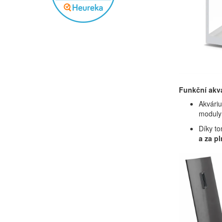
Funkční akv
Akvári
moduly 
Díky to
a za p