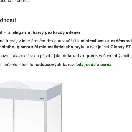
šeho interiéru.
ednosti
 – tři elegantní barvy pro každý interiér
é trendy v interiérovém designu směřují k
minimalismu a nadčasové
riálního, glamour či minimalistického stylu
, akvarijní set
Glossy ST
povrch akvária i krytu působí jako
dekorativní prvek
vašeho obývacího 
si můžete z těchto
nadčasových barev
:
bílá
,
šedá
a
černá