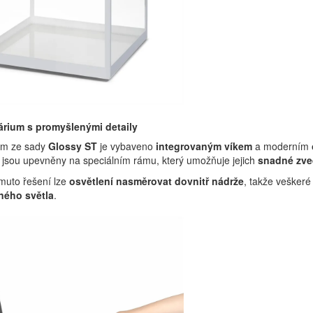
árium s promyšlenými detaily
um ze sady
Glossy ST
je vybaveno
integrovaným víkem
a moderním
jsou upevněny na speciálním rámu, který umožňuje jejich
snadné zved
muto řešení lze
osvětlení nasměrovat dovnitř nádrže
, takže vešker
lného světla
.