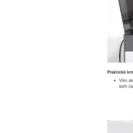
Praktické kr
Víko a
šetří č