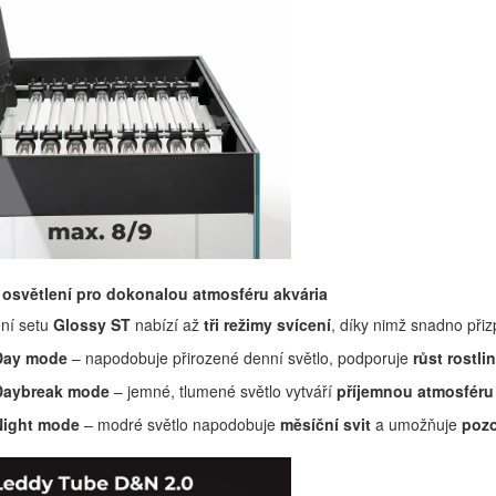
 osvětlení pro dokonalou atmosféru akvária
ení setu
Glossy ST
nabízí až
tři režimy svícení
, díky nimž snadno při
Day mode
– napodobuje přirozené denní světlo, podporuje
růst rostlin
Daybreak mode
– jemné, tlumené světlo vytváří
příjemnou atmosféru
Night mode
– modré světlo napodobuje
měsíční svit
a umožňuje
pozo