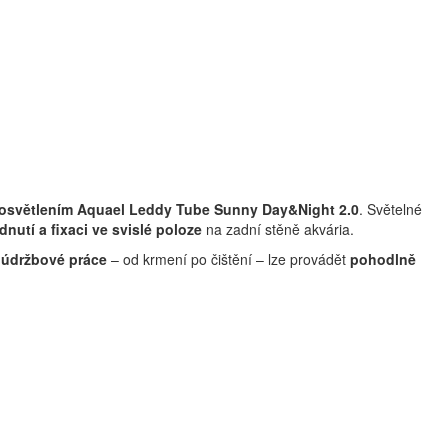
osvětlením Aquael Leddy Tube Sunny Day&Night 2.0
. Světelné
nutí a fixaci ve svislé poloze
na zadní stěně akvária.
é
údržbové práce
– od krmení po čištění – lze provádět
pohodlně