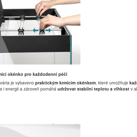
mící okénko pro každodenní péči
kvária je vybaveno
praktickým krmícím okénkem
, které umožňuje
kaž
as i energii a zároveň pomáhá
udržovat stabilní teplotu a vlhkost
v a