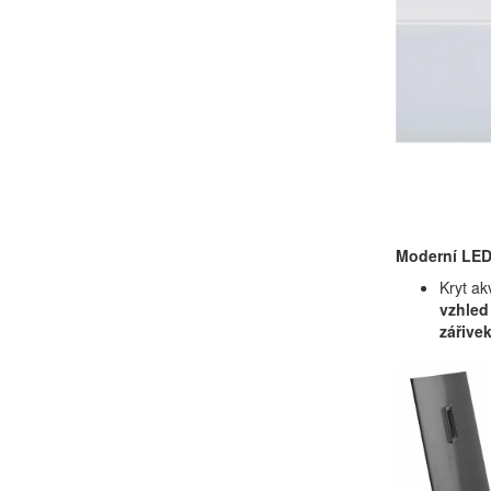
Moderní LED
Kryt ak
vzhled
zářive