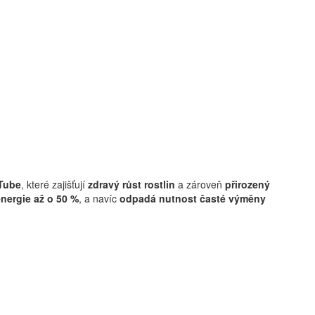
Tube
, které zajišťují
zdravý růst rostlin
a zároveň
přirozený
energie až o 50 %
, a navíc
odpadá nutnost časté výměny