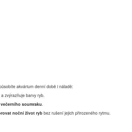
způsobíte akvárium denní době i náladě:
a zvýrazňuje barvy ryb.
 večerního soumraku
.
rovat noční život ryb
bez rušení jejich přirozeného rytmu.