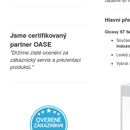
zapadne do va
Hlavní př
Glossy ST Set
Jsme certifikovaný
Současn
partner OASE
indust
"Držíme zlaté ocenění za
Lesklý 
zákaznický servis a prezentaci
Vybrat 
produktů."