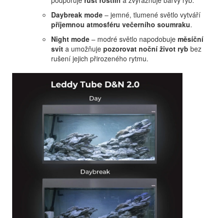
podporuje
růst rostlin
a zvýrazňuje barvy ryb.
Daybreak mode
– jemné, tlumené světlo vytváří
příjemnou atmosféru večerního soumraku
.
Night mode
– modré světlo napodobuje
měsíční
svit
a umožňuje
pozorovat noční život ryb
bez
rušení jejich přirozeného rytmu.