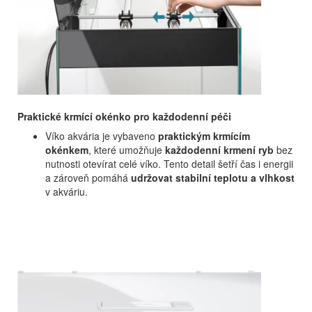
Praktické krmící okénko pro každodenní péči
Víko akvária je vybaveno
praktickým krmícím
okénkem
, které umožňuje
každodenní krmení ryb
bez
nutnosti otevírat celé víko. Tento detail šetří čas i energii
a zároveň pomáhá
udržovat stabilní teplotu a vlhkost
v akváriu.