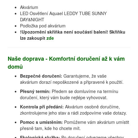
Akvárium
LED Osvětlení Aquael LEDDY TUBE SUNNY
DAY&NIGHT
Podložka pod akvárium
!Upozornění skříňka není součástí balení! Skříňku
lze zakoupit
zde
Naše doprava - Komfortní doručení až k vám
domů
Bezpečné doručení:
Garantujeme, že vaše
akvárium dorazí nepoškozené a připravené k použití.
Přesný termín:
Předem se domluvíme na termínu
doručení, který vám bude nejlépe vyhovovat.
Kontrola při předání:
Akvárium osobně doručíme,
zkontrolujeme jeho stav a rádi zodpovíme vaše dotazy.
Pomoc s umístěním:
Pomůžeme vám akvárium umístit
přesně tam, kde ho chcete mít.
Ekologická služba:
Po doručení odvezeme všechny