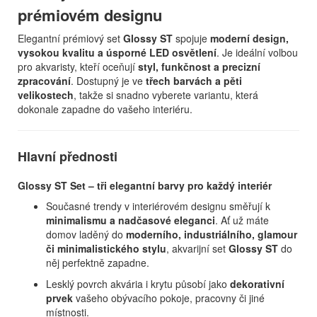
prémiovém designu
Elegantní prémiový set
Glossy ST
spojuje
moderní design,
vysokou kvalitu a úsporné LED osvětlení
. Je ideální volbou
pro akvaristy, kteří oceňují
styl, funkčnost a precizní
zpracování
. Dostupný je ve
třech barvách a pěti
velikostech
, takže si snadno vyberete variantu, která
dokonale zapadne do vašeho interiéru.
Hlavní přednosti
Glossy ST Set – tři elegantní barvy pro každý interiér
Současné trendy v interiérovém designu směřují k
minimalismu a nadčasové eleganci
. Ať už máte
domov laděný do
moderního, industriálního, glamour
či minimalistického stylu
, akvarijní set
Glossy ST
do
něj perfektně zapadne.
Lesklý povrch akvária i krytu působí jako
dekorativní
prvek
vašeho obývacího pokoje, pracovny či jiné
místnosti.