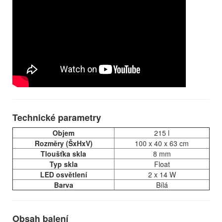
Technické parametry
Objem
215 l
Rozměry (ŠxHxV)
100 x 40 x 63 cm
Tloušťka skla
8 mm
Typ skla
Float
LED osvětlení
2 x 14 W
Barva
Bílá
Obsah balení