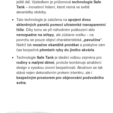
ještě dál. Výsledkem je průlomová
technologie Safe
Tank
– inovativní řešení, které nemá ve světě
akvaristiky obdoby.
Tato technologie je založena na
spojení dvou
skleněných panelů pomocí ultratenké transparentní
fólie
. Díky tomu se při náhodném poškození sklo
nerozpadne na střepy
, ale zůstane vcelku – na
povrchu se pouze objeví charakteristická
„pavučina“
.
Nádrž tak
nezačne okamžitě protékat
a poskytne vám
čas bezpečně
přemístit ryby do jiného akvária
.
Technologie
Safe Tank
je ideální volbou zejména pro
rodiny s malými dětmi
, protože kombinuje atraktivní
design s vysokou úrovní bezpečnosti. Akvárium se tak
stává nejen dekorativním prvkem interiéru, ale i
bezpečným prostorem pro objevování podvodního
světa
.