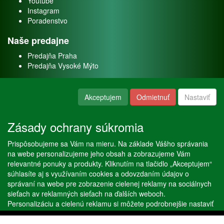
Youtube
Instagram
Poradenstvo
Naše predajne
Predajňa Praha
Predajňa Vysoké Mýto
O nás
Akceptujem
Odmietnuť
Nastaviť
Kontakt
O firme
Zásady ochrany súkromia
Naše služby
Prispôsobujeme sa Vám na mieru. Na základe Vášho správania
Servis
na webe personalizujeme jeho obsah a zobrazujeme Vám
Predaj akváriových rýb
relevantné ponuky a produkty. Kliknutím na tlačidlo „Akceptujem“
Predaj akváriových rastlín
súhlasíte aj s využívaním cookies a odovzdaním údajov o
správaní na webe pre zobrazenie cielenej reklamy na sociálnych
sieťach av reklamných sieťach na ďalších weboch.
Copyright © Stöckl spol. s r. o. 2020, powered by
ABRA E-shop
Personalizáciu a cielenú reklamu si môžete podrobnejšie nastaviť
alebo kedykoľvek vypnúť po kliknutí na tlačidlo „Nastaviť“.