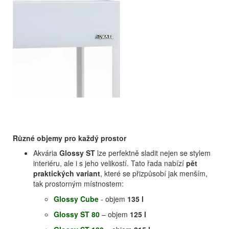
Různé objemy pro každý prostor
Akvária
Glossy ST
lze perfektně sladit nejen se stylem
interiéru, ale i s jeho velikostí. Tato řada nabízí
pět
praktických variant
, které se přizpůsobí jak menším,
tak prostorným místnostem:
Glossy Cube
- objem
135 l
Glossy ST 80
– objem
125 l