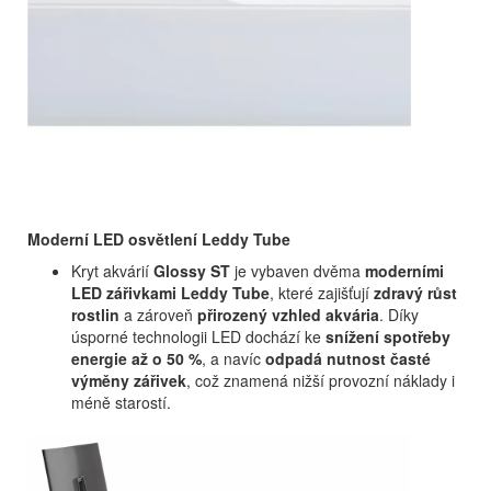
Moderní LED osvětlení Leddy Tube
Kryt akvárií
Glossy ST
je vybaven dvěma
moderními
LED zářivkami Leddy Tube
, které zajišťují
zdravý růst
rostlin
a zároveň
přirozený vzhled akvária
. Díky
úsporné technologii LED dochází ke
snížení spotřeby
energie až o 50 %
, a navíc
odpadá nutnost časté
výměny zářivek
, což znamená nižší provozní náklady i
méně starostí.