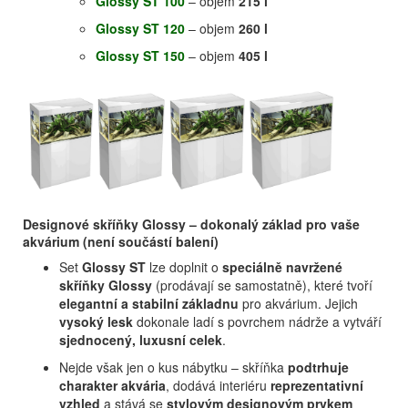
Glossy ST 100
– objem
215 l
Glossy ST 120
– objem
260 l
Glossy ST 150
– objem
405 l
Designové skříňky Glossy – dokonalý základ pro vaše
akvárium (není součástí balení)
Set
Glossy ST
lze doplnit o
speciálně navržené
skříňky Glossy
(prodávají se samostatně), které tvoří
elegantní a stabilní základnu
pro akvárium. Jejich
vysoký lesk
dokonale ladí s povrchem nádrže a vytváří
sjednocený, luxusní celek
.
Nejde však jen o kus nábytku – skříňka
podtrhuje
charakter akvária
, dodává interiéru
reprezentativní
vzhled
a stává se
stylovým designovým prvkem