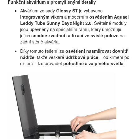
Funkční akvárium s promyšlenými detaily
Akvárium ze sady
Glossy ST
je vybaveno
integrovaným víkem
a moderním
osvětlením Aquael
Leddy Tube Sunny Day&Night 2.0
. Světelné moduly
jsou upevněny na speciálním rámu, který umožňuje
jejich
snadné zvednutí a fixaci ve svislé poloze
na
zadní stěně akvária.
Díky tomuto řešení lze
osvětlení nasměrovat dovnitř
nádrže
, takže veškeré
údržbové práce
– od krmení po
čištění – lze provádět
pohodlně a za plného světla
.