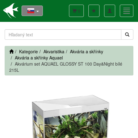
Toggle
Toggl
0
navigation
navig
Kategorie
Akvaristika
Akvária a skřínky
Akvária a skřínky Aquael
Akvárium set AQUAEL GLOSSY ST 100 Day&Night bílé
215L