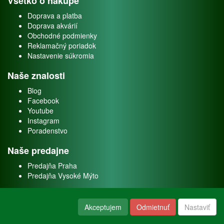
Všetko o nákupe
Doprava a platba
Doprava akvárií
Obchodné podmienky
Reklamačný poriadok
Nastavenie súkromia
Naše znalosti
Blog
Facebook
Youtube
Instagram
Poradenstvo
Naše predajne
Predajňa Praha
Predajňa Vysoké Mýto
O nás
Akceptujem
Odmietnuť
Nastaviť
Kontakt
O firme