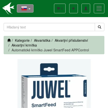
Toggle
Toggl
0
navigation
navig
Kategorie
Akvaristika
Akvarijní příslušenství
Akvarijní krmítka
Automatické krmítko Juwel SmartFeed APPControl