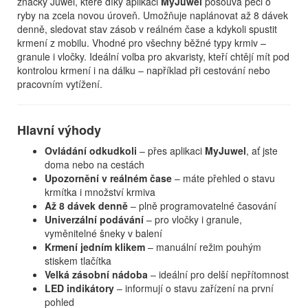
značky Juwel, které díky aplikaci
MyJuwel
posouvá péči o
ryby na zcela novou úroveň. Umožňuje naplánovat až 8 dávek
denně, sledovat stav zásob v reálném čase a kdykoli spustit
krmení z mobilu. Vhodné pro všechny běžné typy krmiv –
granule i vločky. Ideální volba pro akvaristy, kteří chtějí mít pod
kontrolou krmení i na dálku – například při cestování nebo
pracovním vytížení.
Hlavní výhody
Ovládání odkudkoli
– přes aplikaci
MyJuwel
, ať jste
doma nebo na cestách
Upozornění v reálném čase
– máte přehled o stavu
krmítka i množství krmiva
Až 8 dávek denně
– plně programovatelné časování
Univerzální podávání
– pro vločky i granule,
vyměnitelné šneky v balení
Krmení jedním klikem
– manuální režim pouhým
stiskem tlačítka
Velká zásobní nádoba
– ideální pro delší nepřítomnost
LED indikátory
– informují o stavu zařízení na první
pohled