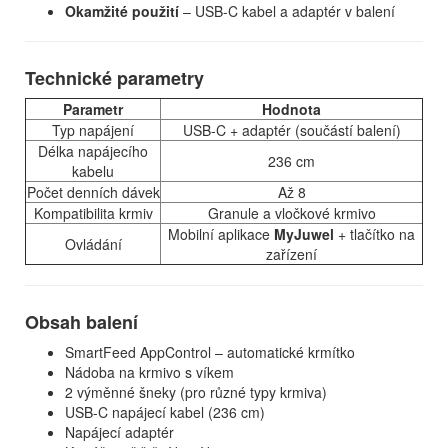
Okamžité použití
– USB-C kabel a adaptér v balení
Technické parametry
Parametr
Hodnota
Typ napájení
USB-C + adaptér (součástí balení)
Délka napájecího
236 cm
kabelu
Počet denních dávek
Až 8
Kompatibilita krmiv
Granule a vločkové krmivo
Mobilní aplikace
MyJuwel
+ tlačítko na
Ovládání
zařízení
Obsah balení
SmartFeed AppControl – automatické krmítko
Nádoba na krmivo s víkem
2 výměnné šneky (pro různé typy krmiva)
USB-C napájecí kabel (236 cm)
Napájecí adaptér