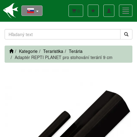
Toggle
Toggl
0
navigation
navig
Kategorie
Teraristika
Terária
Adaptér REPTI PLANET pro stohování terárií 9 cm