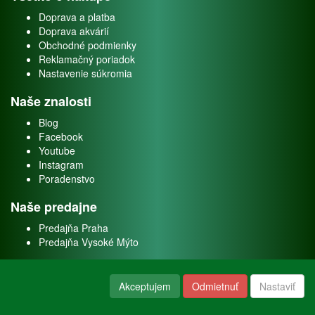
Doprava a platba
Doprava akvárií
Obchodné podmienky
Reklamačný poriadok
Nastavenie súkromia
Naše znalosti
Blog
Facebook
Youtube
Instagram
Poradenstvo
Naše predajne
Predajňa Praha
Predajňa Vysoké Mýto
O nás
Akceptujem
Odmietnuť
Nastaviť
Kontakt
O firme