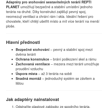
Adaptéry pro stohování sestavitelných terárií REPTI
PLANET
umožňují bezpečné a stabilní umístění jednoho
terária na druhé. Díky konstrukci zajišťují pevný spoj,
neomezují ventilaci a chrání rám i skla. Ideální řešení pro
chovatele, kteří chtějí ušetřit místo a mít více terárií na menší
ploše.
Hlavní přednosti
Bezpečné stohování
– pevný a stabilní spoj mezi
dvěma terárii
Ochrana konstrukce
– brání poškození skel a rámu
Zachovaná ventilace
– mezera mezi terárii umožňuje
proudění vzduchu
Úspora místa
– až 3 terária na sobě
Snadná montáž
– jednoduchý systém se závitem a
lištou
Jak adaptéry nainstalovat
Odstraňte plastové zaklopky ze spodního terária.