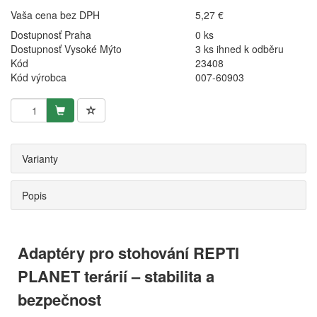
Vaša cena bez DPH
5,27 €
Dostupnosť Praha
0 ks
Dostupnosť Vysoké Mýto
3 ks ihned k odběru
Kód
23408
Kód výrobca
007-60903
Varianty
Popis
Adaptéry pro stohování REPTI
PLANET terárií – stabilita a
bezpečnost