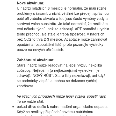
Nové akvárium:
U nádrží mladších 6 měsíců je normální, že mají různé
problémy s řasami, z nichž většině lze předejít správnou
péčí při záběhu akvária a tou jsou časté výměny vody a
správná volba substrátu. Je také normální, že rostlinám
trvá několik týdnů, než se adaptují. APT pomáhá urychlit
tento přechod, ale stále je třeba trpělivost. V nádržích
bez CO2 to trvá 2-3 měsíce. Adaptace může zahrnovat
opadání a rozpouštění listů, proto pozorujte výsledky
pouze na nových přírůstcích.
Zaběhnuté akvárium:
Starší nádrž může reagovat na lepší výživu několika
způsoby. Nejlepším (a nejběžnějším) výsledkem je
zdravější NOVÝ RŮST. Staré listy nezmlazují, ani když
se podmínky zlepší, a mohou se dokonce rychleji
zhoršovat.
Ve vzácných případech může lepší výživa spustit řasy.
To se může stát:
pokud dříve došlo k nahromadění organického odpadu.
Když se rostliny přizpůsobí novému nutričnímu