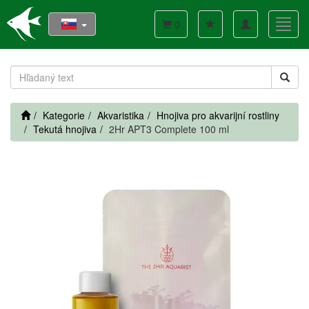
Toggle
Toggl
0
navigation
navig
Kategorie
Akvaristika
Hnojiva pro akvarijní rostliny
Tekutá hnojiva
2Hr APT3 Complete 100 ml