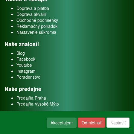
Doprava a platba
Doprava akvárií
Obchodné podmienky
Reklamačný poriadok
Nastavenie súkromia
Naše znalosti
Blog
Facebook
Youtube
Instagram
Poradenstvo
Naše predajne
Predajňa Praha
Predajňa Vysoké Mýto
O nás
Akceptujem
Odmietnuť
Nastaviť
Kontakt
O firme