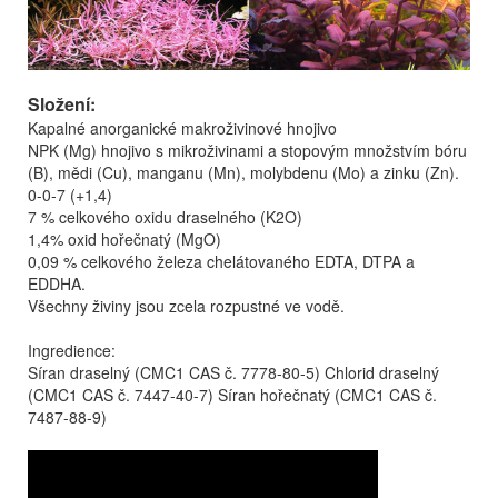
Složení:
Kapalné anorganické makroživinové hnojivo
NPK (Mg) hnojivo s mikroživinami a stopovým množstvím bóru
(B), mědi (Cu), manganu (Mn), molybdenu (Mo) a zinku (Zn).
0-0-7 (+1,4)
7 % celkového oxidu draselného (K2O)
1,4% oxid hořečnatý (MgO)
0,09 % celkového železa chelátovaného EDTA, DTPA a
EDDHA.
Všechny živiny jsou zcela rozpustné ve vodě.
Ingredience:
Síran draselný (CMC1 CAS č. 7778-80-5) Chlorid draselný
(CMC1 CAS č. 7447-40-7) Síran hořečnatý (CMC1 CAS č.
7487-88-9)