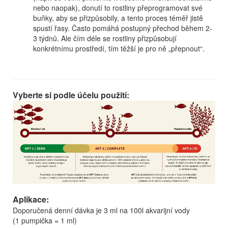
nebo naopak), donutí to rostliny přeprogramovat své
buňky, aby se přizpůsobily, a tento proces téměř jistě
spustí řasy. Často pomáhá postupný přechod během 2-
3 týdnů. Ale čím déle se rostliny přizpůsobují
konkrétnímu prostředí, tím těžší je pro ně „přepnout“.
Vyberte si podle účelu použití:
Aplikace:
Doporučená denní dávka je 3 ml na 100l akvarijní vody
(1 pumpička = 1 ml)