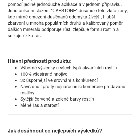
pomocí jediné jednoduché aplikace a v jednom přípravku.
Jeho unikátní složení "CAPSTONE" dosahuje této zlaté zóny,
kde mírné omezení dusičnanů odemyká živější, hlubší
zbarvení u mnoha populárních druhů a kalibrovaný poměr
dalších minerálů podporuje růst, zlepšuje formu rostlin a
snižuje riziko řas.
Hlavní přednosti produktu:
Výborné výsledky u všech typů akvarijních rostlin
100% všestrané hnojivo
3x úspornější ve srovnání s konkurencí
Navrženo i pro ty nejnáročnější komerčně prodávané
rostliny
Sytější červené a zelené barvy rostlin
Méně řas a starostí
Jak dosáhnout co nejlepších výsledků?