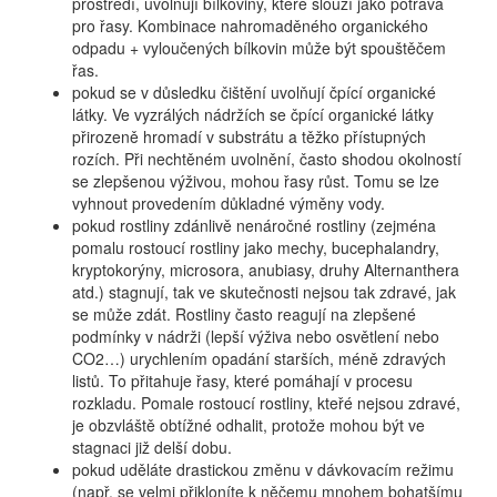
prostředí, uvolňují bílkoviny, které slouží jako potrava
pro řasy. Kombinace nahromaděného organického
odpadu + vyloučených bílkovin může být spouštěčem
řas.
pokud se v důsledku čištění uvolňují čpící organické
látky. Ve vyzrálých nádržích se čpící organické látky
přirozeně hromadí v substrátu a těžko přístupných
rozích. Při nechtěném uvolnění, často shodou okolností
se zlepšenou výživou, mohou řasy růst. Tomu se lze
vyhnout provedením důkladné výměny vody.
pokud rostliny zdánlivě nenáročné rostliny (zejména
pomalu rostoucí rostliny jako mechy, bucephalandry,
kryptokorýny, microsora, anubiasy, druhy Alternanthera
atd.) stagnují, tak ve skutečnosti nejsou tak zdravé, jak
se může zdát. Rostliny často reagují na zlepšené
podmínky v nádrži (lepší výživa nebo osvětlení nebo
CO2…) urychlením opadání starších, méně zdravých
listů. To přitahuje řasy, které pomáhají v procesu
rozkladu. Pomale rostoucí rostliny, kteřé nejsou zdravé,
je obzvláště obtížné odhalit, protože mohou být ve
stagnaci již delší dobu.
pokud uděláte drastickou změnu v dávkovacím režimu
(např. se velmi přikloníte k něčemu mnohem bohatšímu