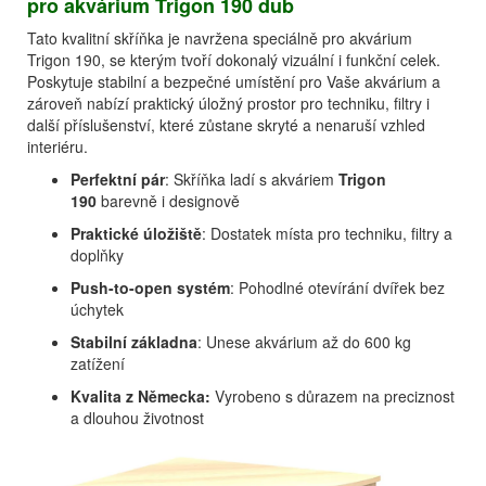
pro akvárium Trigon 190 dub
Tato kvalitní skříňka je navržena speciálně pro akvárium
Trigon 190, se kterým tvoří dokonalý vizuální i funkční celek.
Poskytuje stabilní a bezpečné umístění pro Vaše akvárium a
zároveň nabízí praktický úložný prostor pro techniku, filtry i
další příslušenství, které zůstane skryté a nenaruší vzhled
interiéru.
Perfektní pár
: Skříňka ladí s akváriem
Trigon
190
barevně i designově
Praktické úložiště
: Dostatek místa pro techniku, filtry a
doplňky
Push-to-open systém
: Pohodlné otevírání dvířek bez
úchytek
Stabilní základna
: Unese akvárium až do 600 kg
zatížení
Kvalita z Německa:
Vyrobeno s důrazem na preciznost
a dlouhou životnost