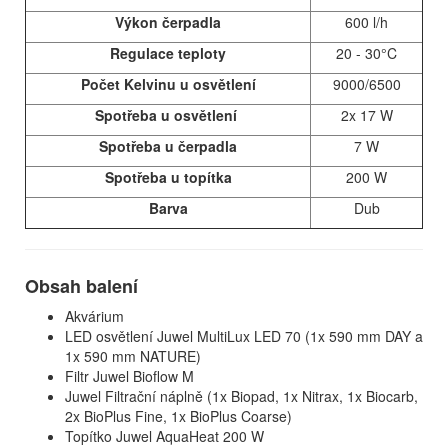
Výkon čerpadla
600 l/h
Regulace teploty
20 - 30°C
Počet Kelvinu u osvětlení
9000/6500
Spotřeba u osvětlení
2x 17 W
Spotřeba u čerpadla
7 W
Spotřeba u topítka
200 W
Barva
Dub
Obsah balení
Akvárium
LED osvětlení Juwel MultiLux LED 70 (1x 590 mm DAY a
1x 590 mm NATURE)
Filtr Juwel Bioflow M
Juwel Filtrační náplně (1x Biopad, 1x Nitrax, 1x Biocarb,
2x BioPlus Fine, 1x BioPlus Coarse)
Topítko Juwel AquaHeat 200 W