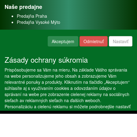
Naše predajne
Predajňa Praha
Predajňa Vysoké Mýto
O nás
Akceptujem
Odmietnuť
Nastaviť
Kontakt
O firme
Zásady ochrany súkromia
Naše služby
Prispôsobujeme sa Vám na mieru. Na základe Vášho správania
Servis
na webe personalizujeme jeho obsah a zobrazujeme Vám
Predaj akváriových rýb
relevantné ponuky a produkty. Kliknutím na tlačidlo „Akceptujem“
Predaj akváriových rastlín
súhlasíte aj s využívaním cookies a odovzdaním údajov o
správaní na webe pre zobrazenie cielenej reklamy na sociálnych
sieťach av reklamných sieťach na ďalších weboch.
Copyright © Stöckl spol. s r. o. 2020, powered by
ABRA E-shop
Personalizáciu a cielenú reklamu si môžete podrobnejšie nastaviť
alebo kedykoľvek vypnúť po kliknutí na tlačidlo „Nastaviť“.