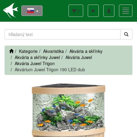
Toggle
Toggl
0
navigation
navig
Kategorie
Akvaristika
Akvária a skřínky
Akvária a skřínky Juwel
Akvária Juwel
Akvária Juwel Trigon
Akvárium Juwel Trigon 190 LED dub