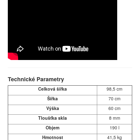
Technické Parametry
Celková šířka
98,5 cm
Šířka
70 cm
Výška
60 cm
Tloušťka skla
8 mm
Objem
190 l
Hmotnost
41,5 kg