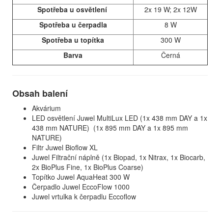
Spotřeba u osvětlení
2x 19 W; 2x 12W
Spotřeba u čerpadla
8 W
Spotřeba u topítka
300 W
Barva
Černá
Obsah balení
Akvárium
LED osvětlení Juwel MultiLux LED (1x 438 mm DAY a 1x
438 mm NATURE) (1x 895 mm DAY a 1x 895 mm
NATURE)
Filtr Juwel Bioflow XL
Juwel Filtrační náplně (1x Biopad, 1x Nitrax, 1x Biocarb,
2x BioPlus Fine, 1x BioPlus Coarse)
Topítko Juwel AquaHeat 300 W
Čerpadlo Juwel EccoFlow 1000
Juwel vrtulka k čerpadlu Eccoflow