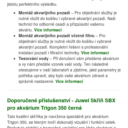
jistotu perfektního výsledku.
Montáž akvarijního pozadí
– Pro objednání služby je
nutné vložit do košíku i vybrané akvarijní pozadí. Naši
technici ho odborně osadí a přizpůsobí vašemu
akváriu.
Více informací
Montáž akvarijního pozadí včetně filtru
– Pro
objednání služby je nutné vložit do košíku i vybrané
akvarijní pozadí. Kompletní řešení s profesionální
instalací pozadí i filtrační techniky.
Více informací
Testování vody
– Při doručení vám předáme akvárium
a vy nám předáte vzorek vaší vody. Ten následně
otestujeme v naší laboratoři a zjistíme, jaké parametry je
potřeba upravit, aby bylo vaše akvárium zdravé a
správně nastavené.
Více informací
Doporučené příslušenství - Juwel Skříň SBX
pro akvárium Trigon 350 černá
Tato kvalitní skříňka je navržena speciálně pro akvárium
Trigon 350, se kterým tvoří dokonalý vizuální i funkční celek.
Poskytuje stabilní a bezpečné umístění pro Vaše akvárium a