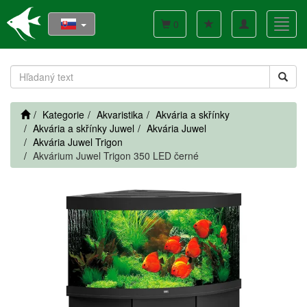
Toggle
Toggl
0
navigation
navig
Kategorie
Akvaristika
Akvária a skřínky
Akvária a skřínky Juwel
Akvária Juwel
Akvária Juwel Trigon
Akvárium Juwel Trigon 350 LED černé