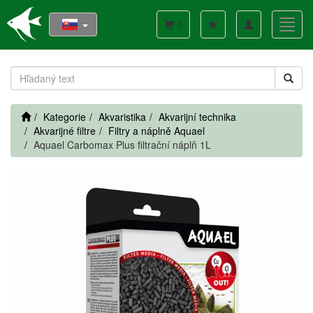
Toggle
Toggl
0
navigation
navig
Kategorie
Akvaristika
Akvarijní technika
Akvarijné filtre
Filtry a náplně Aquael
Aquael Carbomax Plus filtrační náplň 1L