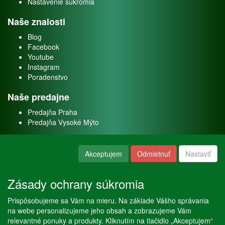
Nastavenie súkromia
Naše znalosti
Blog
Facebook
Youtube
Instagram
Poradenstvo
Naše predajne
Predajňa Praha
Predajňa Vysoké Mýto
O nás
Akceptujem
Odmietnuť
Nastaviť
Kontakt
O firme
Zásady ochrany súkromia
Naše služby
Prispôsobujeme sa Vám na mieru. Na základe Vášho správania
Servis
na webe personalizujeme jeho obsah a zobrazujeme Vám
Predaj akváriových rýb
relevantné ponuky a produkty. Kliknutím na tlačidlo „Akceptujem“
Predaj akváriových rastlín