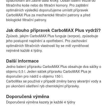
oplachování ani žádné další kroky. Obsah balení vložte do
filtračního koše nebo do filtrační komory. Pro zajištění
optimálních výsledků doporučujeme umístit přípravek
CarboMAX Plus za mechanické filtrační patrony a před
biologické filtrační patrony.
Jak dlouho přípravek CarboMAX Plus vydrží?
Způsob, jakým CarboMAX Plus funguje (sorpce), způsobuje
jeho postupné naplnění a opotřebení. Pro zachování
optimálních filtračních vlastností by se měl vyměňovat
nejméně každé 4 týdny.
Další informace
Jedno balení přípravku CarboMAX Plus obsahuje dva sáčky o
objemu 0,5 l. Jeden sáček přípravku CarboMAX Plus je
doporučen pro nádrž o objemu 150 l.
CarboMax se používá v případě změny barvy akvarijní vody a
po ukončení ošetření ryb chemickými přípravky.
Doporučená výměna
Doporučená výměna kazety je každé 4 týdny