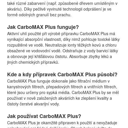
také různé zabarvení (např. způsobené dřevem umístěným v
akváriu). Díky pečlivě vyvinuté technologii odprášení je ve
formě odolných granulí bez prachu.
Jak CarboMAX Plus funguje?
Aktivní uhlí použité při výrobě přípravku CarboMAX Plus má
vynikající absorpční vlastnosti, díky nimž pohlcuje toxické látky
rozpuštěné ve vodě. Neutralizuje ionty těžkých kovů a chloru
obsažené ve vodovodní vodě. Odstraňuje z vody barvicí látky
a obnovuje její křišťálovou čistotu. Absorbuje zbytky léků a
jiných chemických přípravků.
Kde a kdy přípravek CarboMAX Plus působí?
CarboMAX Plus funguje dokonale jako filtrační médium v
kanystrových filtrech, přepadových filtrech a vnitřních filtrech,
které jsou určeny pro sypká média. CarboMAX Plus by se měl
používat v nově založených akváriích ke zlepšení kvality a
čistoty čerstvé akvarijní vody.
Jak používat CarboMAX Plus?
CarboMAX Plus je okamžitě připraven k použití a nevyžaduje