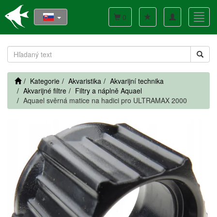
Toggle
Toggl
0
navigation
navig
Kategorie
Akvaristika
Akvarijní technika
Akvarijné filtre
Filtry a náplně Aquael
Aquael svěrná matice na hadici pro ULTRAMAX 2000