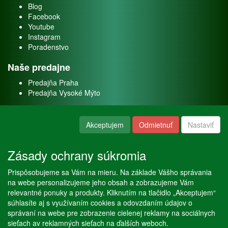
Blog
Facebook
Youtube
Instagram
Poradenstvo
Naše predajne
Predajňa Praha
Predajňa Vysoké Mýto
O nás
Akceptujem
Odmietnuť
Nastaviť
Kontakt
O firme
Zásady ochrany súkromia
Naše služby
Prispôsobujeme sa Vám na mieru. Na základe Vášho správania
Servis
na webe personalizujeme jeho obsah a zobrazujeme Vám
Predaj akváriových rýb
relevantné ponuky a produkty. Kliknutím na tlačidlo „Akceptujem“
Predaj akváriových rastlín
súhlasíte aj s využívaním cookies a odovzdaním údajov o
správaní na webe pre zobrazenie cielenej reklamy na sociálnych
sieťach av reklamných sieťach na ďalších weboch.