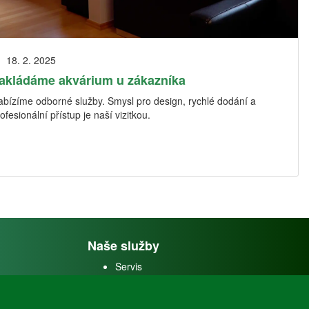
18. 2. 2025
akládáme akvárium u zákazníka
abízíme odborné služby. Smysl pro design, rychlé dodání a
ofesionální přístup je naší vizitkou.
Naše služby
Servis
Predaj akváriových rýb
Predaj akváriových
rastlín