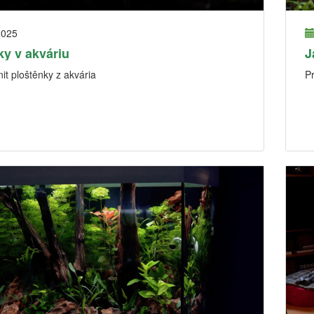
2025
ky v akváriu
J
it ploštěnky z akvária
P