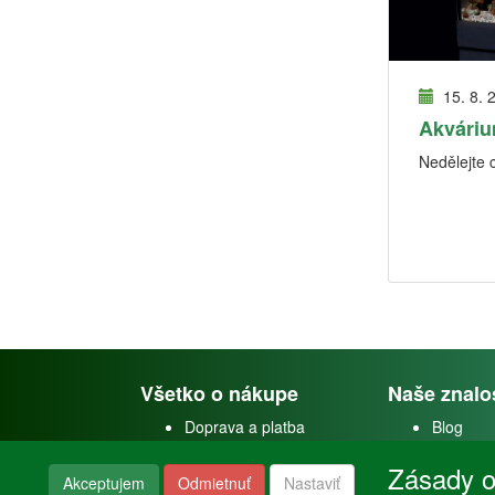
15. 8. 
Akváriu
Nedělejte 
Všetko o nákupe
Naše znalo
Doprava a platba
Blog
Doprava akvárií
Faceboo
Zásady o
Obchodné podmienky
Youtube
Akceptujem
Odmietnuť
Nastaviť
Reklamačný poriadok
Instagra