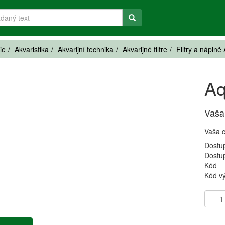
ie
Akvaristika
Akvarijní technika
Akvarijné filtre
Filtry a náplně
Aq
Vaša
Vaša 
Dostu
Dostu
Kód
Kód v