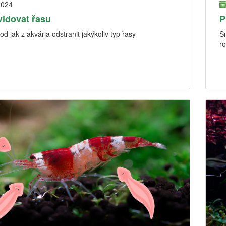
2024
vidovat řasu
P
d jak z akvária odstranit jakýkoliv typ řasy
Sn
ro