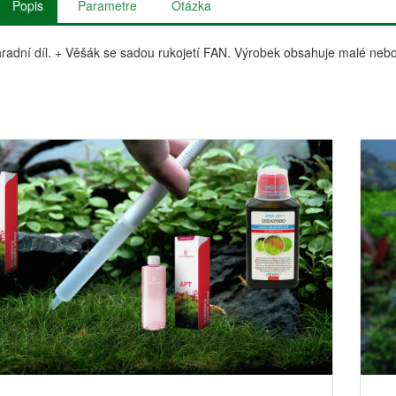
Popis
Parametre
Otázka
hradní díl. + Věšák se sadou rukojetí FAN. Výrobek obsahuje malé neb