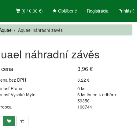
(0 / 0,00 €)
Obľúbené
Registrácia
Prihlásiť
 Aquael
Aquael náhradní závěs
uael náhradní závěs
 cena
3,96 €
cena bez DPH
3,22 €
pnosť Praha
0 ks
pnosť Vysoké Mýto
6 ks Ihned k odběru
59356
ýrobca
100744