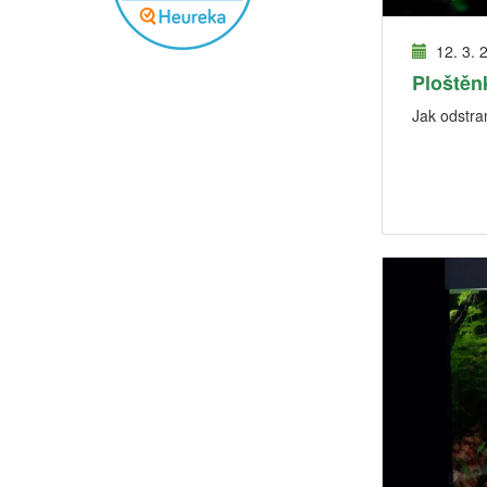
12. 3. 
Ploštěn
Jak odstran