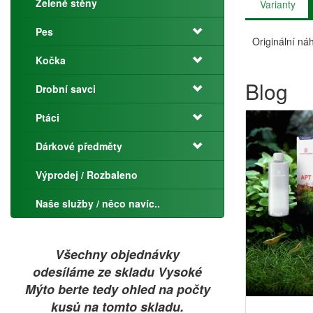
Zelené stěny
Varianty
Pes
Originální ná
Kočka
Blog
Drobní savci
Ptáci
Dárkové předměty
Výprodej / Rozbaleno
Naše služby / něco navíc..
Všechny objednávky
odesíláme ze skladu Vysoké
Mýto berte tedy ohled na počty
kusů na tomto skladu.