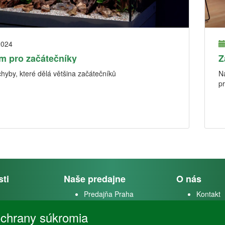
2024
m pro začátečníky
Z
chyby, které dělá většina začátečníků
N
pr
sti
Naše predajne
O nás
Predajňa Praha
Kontakt
k
Predajňa Vysoké Mýto
O firme
chrany súkromia
m