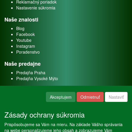
Reklamačný poriadok
Nastavenie súkromia
Naše znalosti
Blog
Facebook
Youtube
Instagram
Poradenstvo
Naše predajne
Predajňa Praha
Predajňa Vysoké Mýto
O nás
Akceptujem
Odmietnuť
Nastaviť
Kontakt
O firme
Zásady ochrany súkromia
Naše služby
Prispôsobujeme sa Vám na mieru. Na základe Vášho správania
Servis
na webe personalizujeme jeho obsah a zobrazujeme Vám
Predaj akváriových rýb