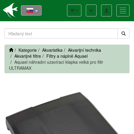
Toggle
Toggl
0
navigation
navig
Kategorie
Akvaristika
Akvarijní technika
Akvarijné filtre
Filtry a náplně Aquael
Aquael náhradní uzavírací klapka velká pro filtr
ULTRAMAX