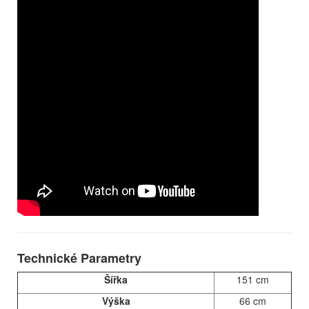
Technické Parametry
Šířka
151 cm
Výška
66 cm