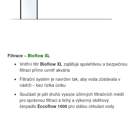
Filtrace –
Bioflow XL
Vnitřní filtr
Bioflow XL
zajišťuje spolehlivou a bezpečnou
filtraci přímo uvnitř akvária
Filtrační systém je navržen tak, aby voda zůstávala v
nádrži – bez rizika úniku
Součástí je pět druhů vysoce účinných filtračních médií
pro správnou filtraci a tichý a výkonný oběhový
čerpadlo
Eccoflow 1000
pro stálou cirkulaci vody