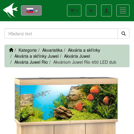
Toggle
Toggl
0
navigation
navig
Kategorie
Akvaristika
Akvária a skřínky
Akvária a skřínky Juwel
Akvária Juwel
Akvária Juwel Rio
Akvárium Juwel Rio 450 LED dub