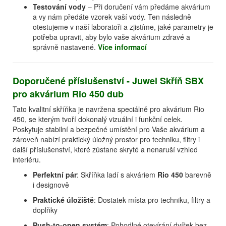
Testování vody
– Při doručení vám předáme akvárium
a vy nám předáte vzorek vaší vody. Ten následně
otestujeme v naší laboratoři a zjistíme, jaké parametry je
potřeba upravit, aby bylo vaše akvárium zdravé a
správně nastavené.
Více informací
Doporučené příslušenství - Juwel Skříň SBX
pro akvárium Rio 450 dub
Tato kvalitní skříňka je navržena speciálně pro akvárium Rio
450, se kterým tvoří dokonalý vizuální i funkční celek.
Poskytuje stabilní a bezpečné umístění pro Vaše akvárium a
zároveň nabízí praktický úložný prostor pro techniku, filtry i
další příslušenství, které zůstane skryté a nenaruší vzhled
interiéru.
Perfektní pár
: Skříňka ladí s akváriem
Rio 450
barevně
i designově
Praktické úložiště
: Dostatek místa pro techniku, filtry a
doplňky
Push-to-open systém
: Pohodlné otevírání dvířek bez