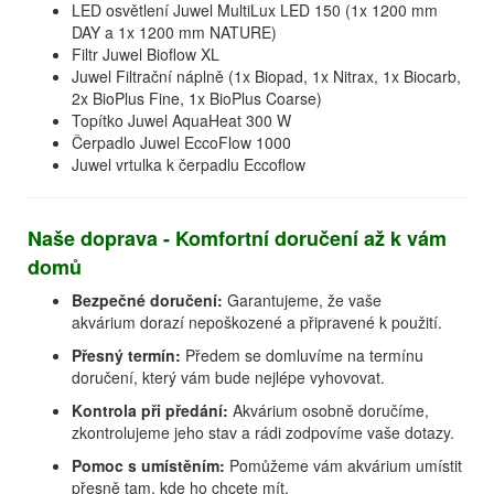
LED osvětlení Juwel MultiLux LED 150 (1x 1200 mm
DAY a 1x 1200 mm NATURE)
Filtr Juwel Bioflow XL
Juwel Filtrační náplně (1x Biopad, 1x Nitrax, 1x Biocarb,
2x BioPlus Fine, 1x BioPlus Coarse)
Topítko Juwel AquaHeat 300 W
Čerpadlo Juwel EccoFlow 1000
Juwel vrtulka k čerpadlu Eccoflow
Naše doprava - Komfortní doručení až k vám
domů
Bezpečné doručení:
Garantujeme, že vaše
akvárium dorazí nepoškozené a připravené k použití.
Přesný termín:
Předem se domluvíme na termínu
doručení, který vám bude nejlépe vyhovovat.
Kontrola při předání:
Akvárium osobně doručíme,
zkontrolujeme jeho stav a rádi zodpovíme vaše dotazy.
Pomoc s umístěním:
Pomůžeme vám akvárium umístit
přesně tam, kde ho chcete mít.