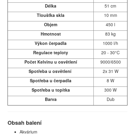
Délka
51 cm
Tloušťka skla
10 mm
Objem
450 l
Hmotnost
83 kg
Výkon čerpadla
1000 l/h
Regulace teploty
20 - 30°C
Počet Kelvinu u osvětlení
9000/6500
Spotřeba u osvětlení
2x 31 W
Spotřeba u čerpadla
8 W
Spotřeba u topítka
300 W
Barva
Dub
Obsah balení
Akvárium