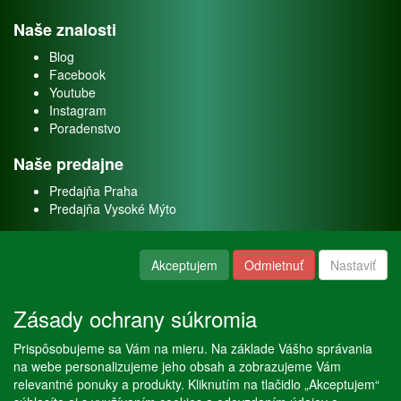
Naše znalosti
Blog
Facebook
Youtube
Instagram
Poradenstvo
Naše predajne
Predajňa Praha
Predajňa Vysoké Mýto
O nás
Akceptujem
Odmietnuť
Nastaviť
Kontakt
O firme
Zásady ochrany súkromia
Naše služby
Prispôsobujeme sa Vám na mieru. Na základe Vášho správania
Servis
na webe personalizujeme jeho obsah a zobrazujeme Vám
Predaj akváriových rýb
relevantné ponuky a produkty. Kliknutím na tlačidlo „Akceptujem“
Predaj akváriových rastlín