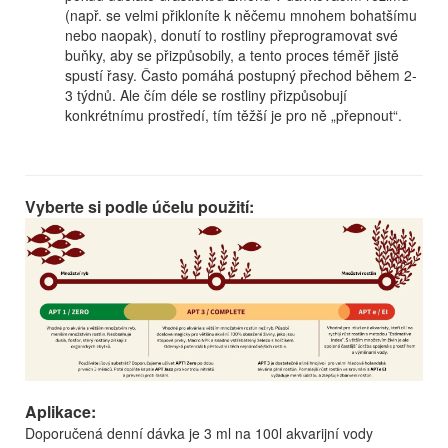
(např. se velmi přikloníte k něčemu mnohem bohatšímu
nebo naopak), donutí to rostliny přeprogramovat své
buňky, aby se přizpůsobily, a tento proces téměř jistě
spustí řasy. Často pomáhá postupný přechod během 2-
3 týdnů. Ale čím déle se rostliny přizpůsobují
konkrétnímu prostředí, tím těžší je pro ně „přepnout“.
Vyberte si podle účelu použití:
Aplikace:
Doporučená denní dávka je 3 ml na 100l akvarijní vody