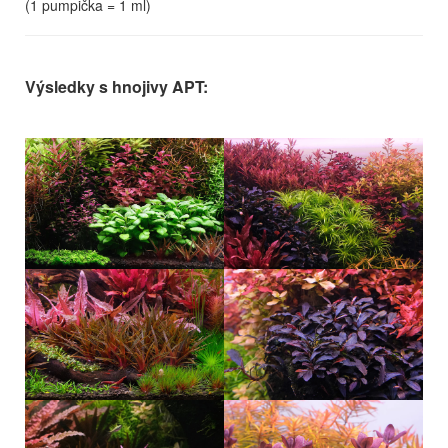
(1 pumpička = 1 ml)
Výsledky s hnojivy APT: