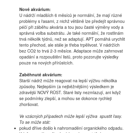
Nové akvárium:
U nádrží mladších 6 měsíců je normální, že mají různé
problémy s řasami, z nichž většině lze předejít správnou
péčí při záběhu akvária a tou jsou časté výměny vody a
správná volba substrátu. Je také normální, že rostlinám
trvá několik týdnů, než se adaptují. APT pomáhá urychlit
tento přechod, ale stále je třeba trpělivost. V nádržích
bez CO2 to trvá 2-3 měsíce. Adaptace může zahrnovat
opadání a rozpouštění listů, proto pozorujte výsledky
pouze na nových přírůstcích.
Zaběhnuté akvárium:
Starší nádrž může reagovat na lepší výživu několika
způsoby. Nejlepším (a nejběžnějším) výsledkem je
zdravější NOVÝ RŮST. Staré listy nezmlazují, ani když
se podmínky zlepší, a mohou se dokonce rychleji
zhoršovat.
Ve vzácných případech může lepší výživa spustit řasy.
To se může stát:
pokud dříve došlo k nahromadění organického odpadu.