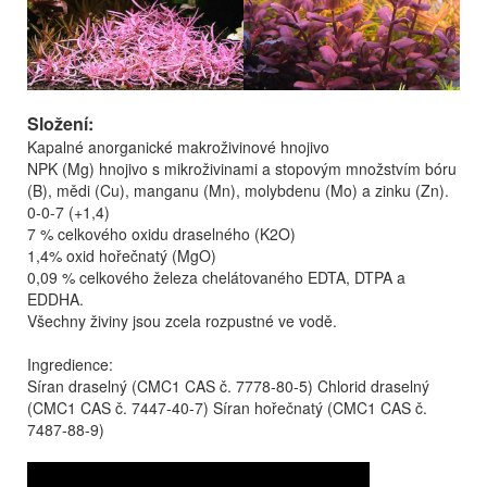
Složení:
Kapalné anorganické makroživinové hnojivo
NPK (Mg) hnojivo s mikroživinami a stopovým množstvím bóru
(B), mědi (Cu), manganu (Mn), molybdenu (Mo) a zinku (Zn).
0-0-7 (+1,4)
7 % celkového oxidu draselného (K2O)
1,4% oxid hořečnatý (MgO)
0,09 % celkového železa chelátovaného EDTA, DTPA a
EDDHA.
Všechny živiny jsou zcela rozpustné ve vodě.
Ingredience:
Síran draselný (CMC1 CAS č. 7778-80-5) Chlorid draselný
(CMC1 CAS č. 7447-40-7) Síran hořečnatý (CMC1 CAS č.
7487-88-9)