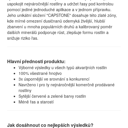
uspokojit nejnáročnější rostliny a udržet řasy pod kontrolou
pomocí jediné jednoduché aplikace a v jednom přípravku.
Jeho unikátní složení "CAPSTONE" dosahuje této zlaté zóny,
kde mírné omezení dusičnanů odemyká živější, hlubší
zbarvení u mnoha populárních druhů a kalibrovaný poměr
dalších minerálů podporuje růst, zlepšuje formu rostlin a
snižuje riziko řas.
Hlavní přednosti produktu:
Výborné výsledky u všech typů akvarijních rostlin
100% všestrané hnojivo
3x úspornější ve srovnání s konkurencí
Navrženo i pro ty nejnáročnější komerčně prodávané
rostliny
Sytější červené a zelené barvy rostlin
Méně řas a starostí
Jak dosáhnout co nejlepších výsledků?