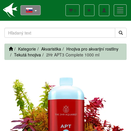
Toggle
Toggl
0
navigation
navig
Kategorie
Akvaristika
Hnojiva pro akvarijní rostliny
Tekutá hnojiva
2Hr APT3 Complete 1000 ml