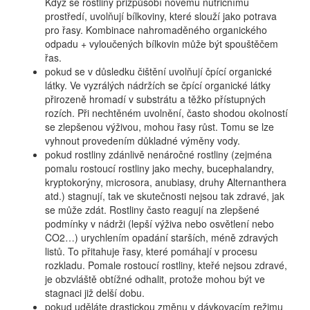
Když se rostliny přizpůsobí novému nutričnímu
prostředí, uvolňují bílkoviny, které slouží jako potrava
pro řasy. Kombinace nahromaděného organického
odpadu + vyloučených bílkovin může být spouštěčem
řas.
pokud se v důsledku čištění uvolňují čpící organické
látky. Ve vyzrálých nádržích se čpící organické látky
přirozeně hromadí v substrátu a těžko přístupných
rozích. Při nechtěném uvolnění, často shodou okolností
se zlepšenou výživou, mohou řasy růst. Tomu se lze
vyhnout provedením důkladné výměny vody.
pokud rostliny zdánlivě nenáročné rostliny (zejména
pomalu rostoucí rostliny jako mechy, bucephalandry,
kryptokorýny, microsora, anubiasy, druhy Alternanthera
atd.) stagnují, tak ve skutečnosti nejsou tak zdravé, jak
se může zdát. Rostliny často reagují na zlepšené
podmínky v nádrži (lepší výživa nebo osvětlení nebo
CO2…) urychlením opadání starších, méně zdravých
listů. To přitahuje řasy, které pomáhají v procesu
rozkladu. Pomale rostoucí rostliny, kteřé nejsou zdravé,
je obzvláště obtížné odhalit, protože mohou být ve
stagnaci již delší dobu.
pokud uděláte drastickou změnu v dávkovacím režimu