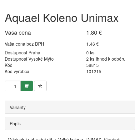
Aquael Koleno Unimax
Vaša cena
1,80 €
Vaša cena bez DPH
1,46 €
Dostupnosť Praha
0 ks
Dostupnosť Vysoké Mýto
2 ks Ihned k odběru
Kód
58815
Kód výrobca
101215
Varianty
Popis
Originální náhradní díl. + Velké koleno UNIMAX. Výrobek