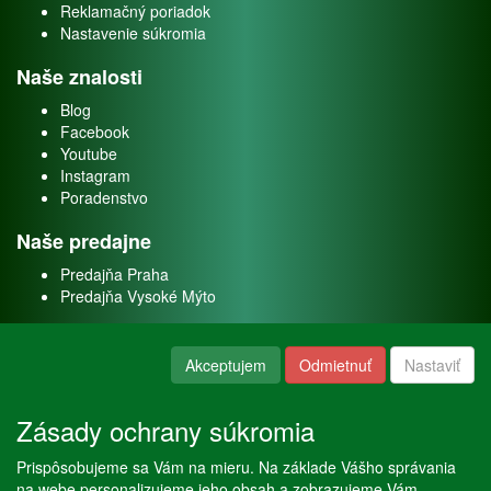
Reklamačný poriadok
Nastavenie súkromia
Naše znalosti
Blog
Facebook
Youtube
Instagram
Poradenstvo
Naše predajne
Predajňa Praha
Predajňa Vysoké Mýto
O nás
Akceptujem
Odmietnuť
Nastaviť
Kontakt
O firme
Zásady ochrany súkromia
Naše služby
Prispôsobujeme sa Vám na mieru. Na základe Vášho správania
Servis
na webe personalizujeme jeho obsah a zobrazujeme Vám