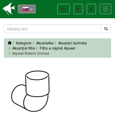
Toggle
Toggl
0
navigation
navig
Kategorie
Akvaristika
Akvarijní technika
Akvarijné filtre
Filtry a náplně Aquael
Aquael Koleno Unimax