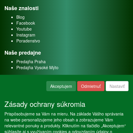
Naše znalosti
Blog
Facebook
Youtube
Instagram
Poradenstvo
Naše predajne
Predajňa Praha
Predajňa Vysoké Mýto
O nás
Akceptujem
Odmietnuť
Nastaviť
Kontakt
O firme
Zásady ochrany súkromia
Naše služby
Prispôsobujeme sa Vám na mieru. Na základe Vášho správania
Servis
na webe personalizujeme jeho obsah a zobrazujeme Vám
Predaj akváriových rýb
relevantné ponuky a produkty. Kliknutím na tlačidlo „Akceptujem“
Predaj akváriových rastlín
súhlasíte aj s využívaním cookies a odovzdaním údajov o