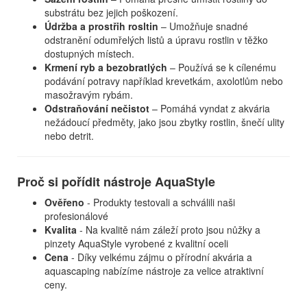
substrátu bez jejich poškození.
Údržba a prostřih rosltin
– Umožňuje snadné
odstranění odumřelých listů a úpravu rostlin v těžko
dostupných místech.
Krmení ryb a bezobratlých
– Používá se k cílenému
podávání potravy například krevetkám, axolotlům nebo
masožravým rybám.
Odstraňování nečistot
– Pomáhá vyndat z akvária
nežádoucí předměty, jako jsou zbytky rostlin, šnečí ulity
nebo detrit.
Proč si pořídit nástroje AquaStyle
Ověřeno
- Produkty testovali a schválili naši
profesionálové
Kvalita
- Na kvalitě nám záleží proto jsou nůžky a
pinzety AquaStyle vyrobené z kvalitní oceli
Cena
- Díky velkému zájmu o přírodní akvária a
aquascaping nabízíme nástroje za velice atraktivní
ceny.