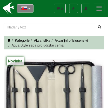
Toggle
Toggl
0
navigation
navig
Kategorie
Akvaristika
Akvarijní příslušenství
Aqua Style sada pro údržbu černá
Novinka