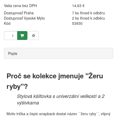
Vaša cena bez DPH
14,63 €
Dostupnosť Praha
7 ks Ihned k odběru
Dostupnosť Vysoké Mýto
2 ks Ihned k odběru
Kód
53930
Popis
Proč se kolekce jmenuje "Žeru
ryby"?
Stylová kšiltovka s univerzální velikostí a 2
výšivkama
Motiv trička a čepic snapback dostal název ´´žeru ryby´´, vtipný