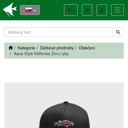
Toggle
Toggl
0
navigation
navig
Kategorie
Dárkové předměty
Oblečení
Aqua Style Kšiltovka Žeru ryby