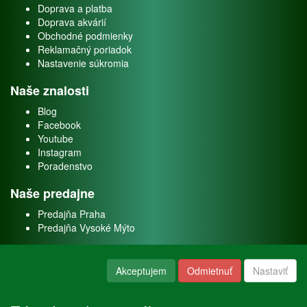
Doprava a platba
Doprava akvárií
Obchodné podmienky
Reklamačný poriadok
Nastavenie súkromia
Naše znalosti
Blog
Facebook
Youtube
Instagram
Poradenstvo
Naše predajne
Predajňa Praha
Predajňa Vysoké Mýto
O nás
Akceptujem
Odmietnuť
Nastaviť
Kontakt
O firme