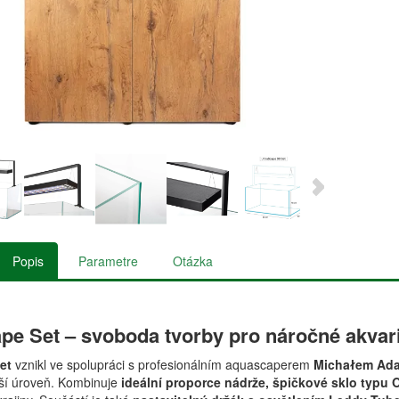
Popis
Parametre
Otázka
pe Set – svoboda tvorby pro náročné akvar
et
vznikl ve spolupráci s profesionálním aquascaperem
Michałem Ad
ší úroveň. Kombinuje
ideální proporce nádrže, špičkové sklo typu 