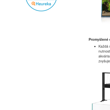
Promyšlené o
Každá
nutnost
akvária
zvyšuje