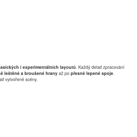
lasických i experimentálních layoutů
. Každý detail zpracování
ně leštěné a broušené hrany
až po
přesné lepené spoje
.
ail vytvořené scény.