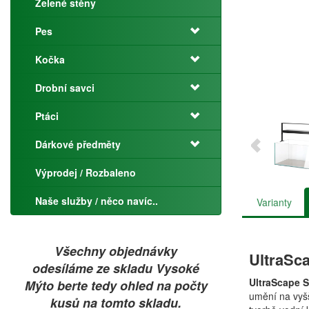
Zelené stěny
Pes
Kočka
Drobní savci
Ptáci
Dárkové předměty
Výprodej / Rozbaleno
Naše služby / něco navíc..
Varianty
Všechny objednávky
UltraSca
odesíláme ze skladu Vysoké
UltraScape S
Mýto berte tedy ohled na počty
umění na vyš
kusů na tomto skladu.