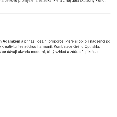
e
a celkově promyšlená estetika, která z něj dělá skutečný klenot
m Adamkem
a přináší ideální proporce, které si oblíbili nadšenci po
 kreativitu i estetickou harmonii. Kombinace čirého Opti skla,
Tube
dávají akváriu moderní, čistý vzhled a zdůrazňují krásu