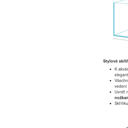
Stylové skří
K akvá
elegan
Všechn
vedení 
Uvnitř
nožka
Skříňku