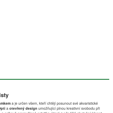
isty
amkem
a je určen všem, kteří chtějí posunout své akvaristické
Opti
a
otevřený design
umožňující plnou kreativní svobodu při