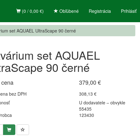
(0 / 0,00 €)
Obľúbené
Registrácia
Prihlásiť
rium set AQUAEL UltraScape 90 černé
várium set AQUAEL
traScape 90 černé
 cena
379,00 €
cena bez DPH
308,13 €
pnosť
U dodavatele – obvykle
55435
ýrobca
123430