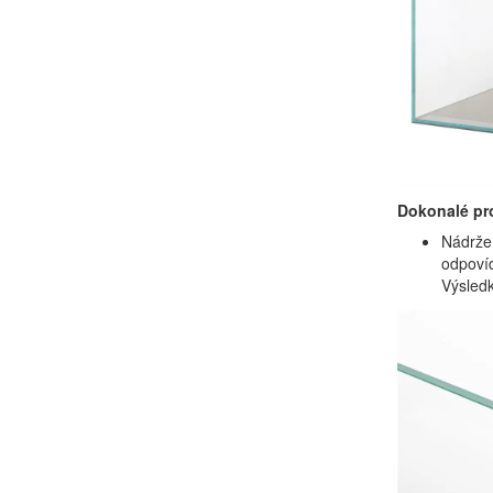
Dokonalé pr
Nádrž
odpoví
Výsledk