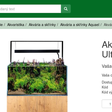
ie
Akvaristika
Akvária a skřínky
Akvária a skřínky Aquael
Akvá
Ak
Ul
Vaša
Vaša 
Dostu
Kód
Kód v