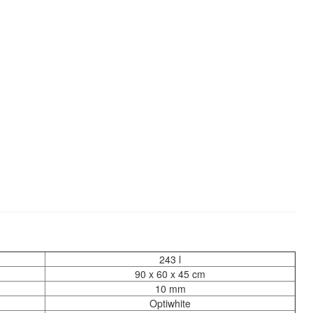
243 l
90 x 60 x 45 cm
10 mm
Optiwhite