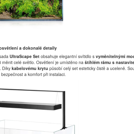
světlení a dokonalé detaily
 sada
UltraScape Set
obsahuje elegantní svítidlo s
vyměnitelnými mo
i měnit celé světlo. Osvětlení je umístěno na
štíhlém rámu s nastavi
. Díky
kabelovému krytu
působí celý set esteticky čistě a uceleně. So
 bezpečnost a komfort při instalaci.