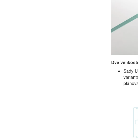
Dvě velikost
Sady
U
varian
plánov