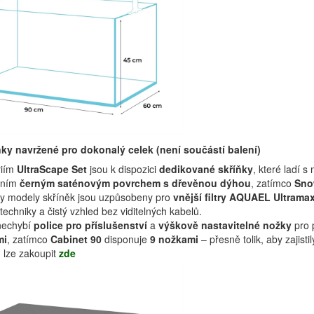
ňky navržené pro dokonalý celek (není součástí balení)
riím
UltraScape Set
jsou k dispozici
dedikované skříňky
, které ladí 
tním
černým saténovým povrchem s dřevěnou dýhou
, zatímco
Sn
y modely skříněk jsou uzpůsobeny pro
vnější filtry AQUAEL Ultramax
techniky a čistý vzhled bez viditelných kabelů.
 nechybí
police pro příslušenství
a
výškově nastavitelné nožky
pro p
mi
, zatímco
Cabinet 90
disponuje
9 nožkami
– přesně tolik, aby zajist
 lze zakoupit
zde