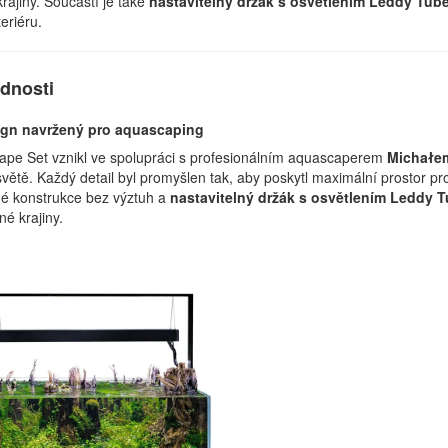
rajiny. Součástí je také
nastavitelný držák s osvětlením Leddy Tub
eriéru.
ednosti
sign navržený pro aquascaping
ape Set vznikl ve spolupráci s profesionálním aquascaperem
Michałe
větě. Každý detail byl promyšlen tak, aby poskytl maximální prostor pro
né konstrukce bez výztuh a
nastavitelný držák s osvětlením Leddy 
né krajiny.