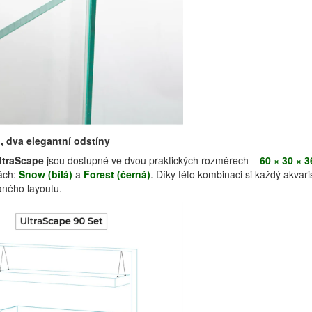
i, dva elegantní odstíny
ltraScape
jsou dostupné ve dvou praktických rozměrech –
60 × 30 × 
tách:
Snow (bílá)
a
Forest (černá)
. Díky této kombinaci si každý akvari
aného layoutu.