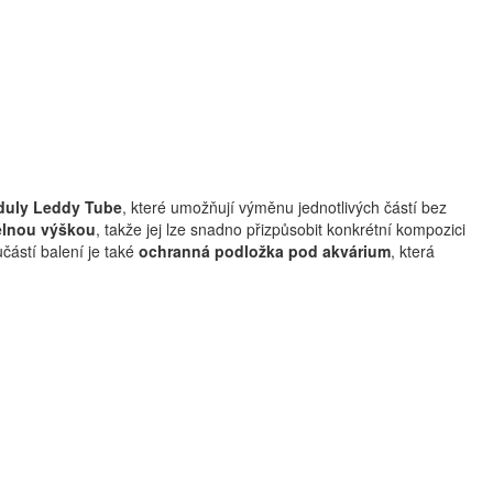
duly Leddy Tube
, které umožňují výměnu jednotlivých částí bez
telnou výškou
, takže jej lze snadno přizpůsobit konkrétní kompozici
učástí balení je také
ochranná podložka pod akvárium
, která