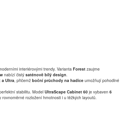
s moderními interiérovými trendy. Varianta
Forest
zaujme
ow
nabízí čistý
saténově bílý design
.
 a Ultra
, přičemž
boční průchody na hadice
umožňují pohodlné
erfektní stabilitu. Model
UltraScape Cabinet 60
je vybaven
6
ily rovnoměrné rozložení hmotnosti i u těžkých layoutů.