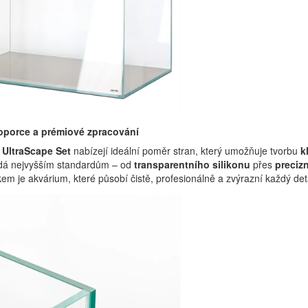
oporce a prémiové zpracování
e
UltraScape Set
nabízejí ideální poměr stran, který umožňuje tvorbu
k
dá nejvyšším standardům – od
transparentního silikonu
přes
preciz
em je akvárium, které působí čistě, profesionálně a zvýrazní každý det