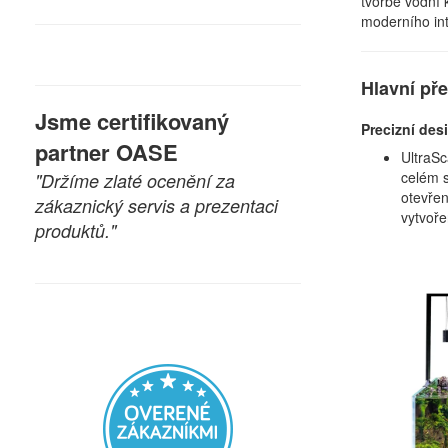
tvorbě vodní k
moderního int
Hlavní př
Jsme certifikovaný
Precizní de
partner OASE
UltraSc
celém s
"Držíme zlaté ocenění za
otevře
zákaznický servis a prezentaci
vytvoře
produktů."