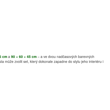
36 cm
a
90 × 60 × 45 cm
– a ve dvou nadčasových barevných
sta může zvolit set, který dokonale zapadne do stylu jeho interiéru i