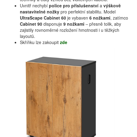
Uvnitř nechybí
police pro příslušenství
a
výškově
nastavitelné nožky
pro perfektní stabilitu. Model
UltraScape Cabinet 60
je vybaven
6 nožkami
, zatímco
Cabinet 90
disponuje
9 nožkami
– přesně tolik, aby
zajistily rovnoměrné rozložení hmotnosti i u těžkých
layoutů.
Skříňku lze zakoupit
zde