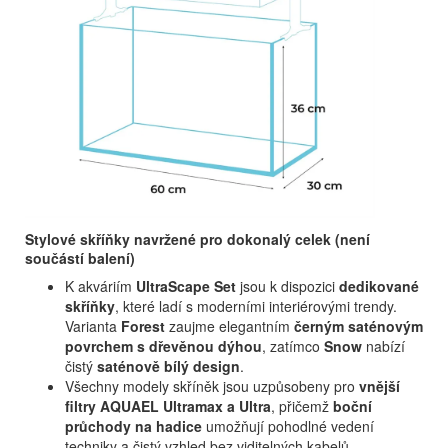
Stylové skříňky navržené pro dokonalý celek (není
součástí balení)
K akváriím
UltraScape Set
jsou k dispozici
dedikované
skříňky
, které ladí s moderními interiérovými trendy.
Varianta
Forest
zaujme elegantním
černým saténovým
povrchem s dřevěnou dýhou
, zatímco
Snow
nabízí
čistý
saténově bílý design
.
Všechny modely skříněk jsou uzpůsobeny pro
vnější
filtry AQUAEL Ultramax a Ultra
, přičemž
boční
průchody na hadice
umožňují pohodlné vedení
techniky a čistý vzhled bez viditelných kabelů.