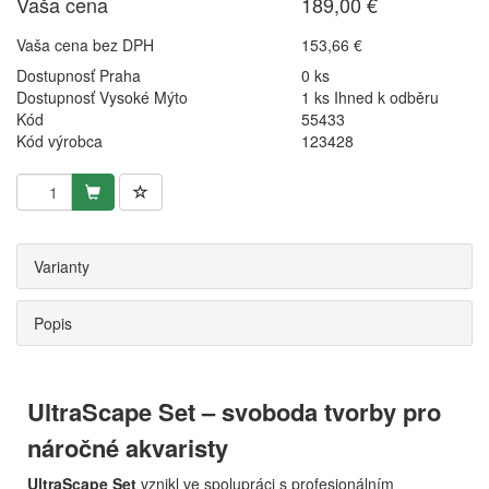
Vaša cena
189,00 €
Vaša cena bez DPH
153,66 €
Dostupnosť Praha
0 ks
Dostupnosť Vysoké Mýto
1 ks Ihned k odběru
Kód
55433
Kód výrobca
123428
Varianty
Popis
UltraScape Set – svoboda tvorby pro
náročné akvaristy
UltraScape Set
vznikl ve spolupráci s profesionálním