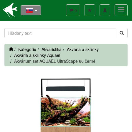
Toggle
Toggl
0
navigation
navig
Kategorie
Akvaristika
Akvária a skřínky
Akvária a skřínky Aquael
Akvárium set AQUAEL UltraScape 60 černé