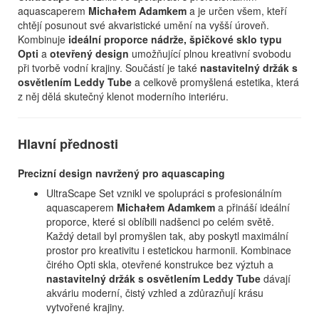
aquascaperem
Michałem Adamkem
a je určen všem, kteří
chtějí posunout své akvaristické umění na vyšší úroveň.
Kombinuje
ideální proporce nádrže, špičkové sklo typu
Opti
a
otevřený design
umožňující plnou kreativní svobodu
při tvorbě vodní krajiny. Součástí je také
nastavitelný držák s
osvětlením Leddy Tube
a celkově promyšlená estetika, která
z něj dělá skutečný klenot moderního interiéru.
Hlavní přednosti
Precizní design navržený pro aquascaping
UltraScape Set vznikl ve spolupráci s profesionálním
aquascaperem
Michałem Adamkem
a přináší ideální
proporce, které si oblíbili nadšenci po celém světě.
Každý detail byl promyšlen tak, aby poskytl maximální
prostor pro kreativitu i estetickou harmonii. Kombinace
čirého Opti skla, otevřené konstrukce bez výztuh a
nastavitelný držák s osvětlením Leddy Tube
dávají
akváriu moderní, čistý vzhled a zdůrazňují krásu
vytvořené krajiny.