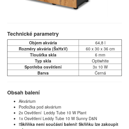
Technické parametry
Objem akvária
64,8 l
Rozměry akvária (ŠxHxV)
60 x 30 x 36 cm
Tloušťka skla
6 mm
Typ skla
Optiwhite
Spotřeba osvětlení
3x 10 W
Barva
Černá
Obsah balení
Akvárium
Podložka pod akvárium
2x Osvětlení Leddy Tube 10 W Plant
1x Osvětlení Leddy Tube 10 W Sunny D&N
!Skříňka není součástí balení! Skříňku lze zakoupit