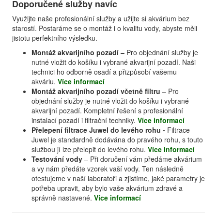
Doporučené služby navíc
Využijte naše profesionální služby a užijte si akvárium bez
starostí. Postaráme se o montáž i o kvalitu vody, abyste měli
jistotu perfektního výsledku.
Montáž akvarijního pozadí
– Pro objednání služby je
nutné vložit do košíku i vybrané akvarijní pozadí. Naši
technici ho odborně osadí a přizpůsobí vašemu
akváriu.
Více informací
Montáž akvarijního pozadí včetně filtru
– Pro
objednání služby je nutné vložit do košíku i vybrané
akvarijní pozadí. Kompletní řešení s profesionální
instalací pozadí i filtrační techniky.
Více informací
Přelepení filtrace Juwel do levého rohu -
Filtrace
Juwel je standardně dodávána do pravého rohu, s touto
službou jí lze přelepit do levého rohu.
Více informací
Testování vody
– Při doručení vám předáme akvárium
a vy nám předáte vzorek vaší vody. Ten následně
otestujeme v naší laboratoři a zjistíme, jaké parametry je
potřeba upravit, aby bylo vaše akvárium zdravé a
správně nastavené.
Více informací