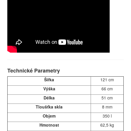
Technické Parametry
Šířka
121 cm
Výška
66 cm
Délka
51 cm
Tloušťka skla
8 mm
Objem
350 l
Hmotnost
62,5 kg