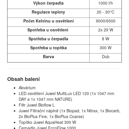
Výkon čerpadla
1000 l/h
Regulace teploty
20 - 30°C
Počet Kelvinu u osvětlení
9000/6500
Spotřeba u osvětlení
2x 29 W
Spotřeba u čerpadla
8 W
Spotřeba u topítka
300 W
Barva
Dub
Obsah balení
Akvárium
LED osvětlení Juwel MultiLux LED 120 (1x 1047 mm
DAY a 1x 1047 mm NATURE)
Filtr Juwel Bioflow L
Juwel Filtrační náplně (1x Biopad, 1x Nitrax, 1x Biocarb,
2x BioPlus Fine, 1x BioPlus Coarse)
Topítko Juwel AquaHeat 300 W
Čerpadlo Juwel EccoFlow 1000