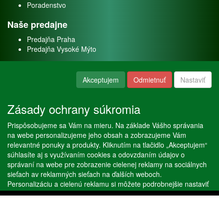
Poradenstvo
Naše predajne
Predajňa Praha
Predajňa Vysoké Mýto
O nás
Akceptujem
Odmietnuť
Nastaviť
Kontakt
O firme
Zásady ochrany súkromia
Naše služby
Prispôsobujeme sa Vám na mieru. Na základe Vášho správania
Servis
na webe personalizujeme jeho obsah a zobrazujeme Vám
Predaj akváriových rýb
relevantné ponuky a produkty. Kliknutím na tlačidlo „Akceptujem“
Predaj akváriových rastlín
súhlasíte aj s využívaním cookies a odovzdaním údajov o
správaní na webe pre zobrazenie cielenej reklamy na sociálnych
sieťach av reklamných sieťach na ďalších weboch.
Copyright © Stöckl spol. s r. o. 2020, powered by
ABRA E-shop
Personalizáciu a cielenú reklamu si môžete podrobnejšie nastaviť
alebo kedykoľvek vypnúť po kliknutí na tlačidlo „Nastaviť“.