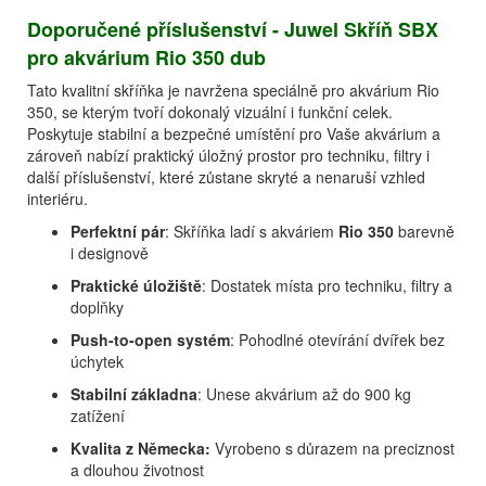
Doporučené příslušenství - Juwel Skříň SBX
pro akvárium Rio 350 dub
Tato kvalitní skříňka je navržena speciálně pro akvárium Rio
350, se kterým tvoří dokonalý vizuální i funkční celek.
Poskytuje stabilní a bezpečné umístění pro Vaše akvárium a
zároveň nabízí praktický úložný prostor pro techniku, filtry i
další příslušenství, které zůstane skryté a nenaruší vzhled
interiéru.
Perfektní pár
: Skříňka ladí s akváriem
Rio 350
barevně
i designově
Praktické úložiště
: Dostatek místa pro techniku, filtry a
doplňky
Push-to-open systém
: Pohodlné otevírání dvířek bez
úchytek
Stabilní základna
: Unese akvárium až do 900 kg
zatížení
Kvalita z Německa:
Vyrobeno s důrazem na preciznost
a dlouhou životnost