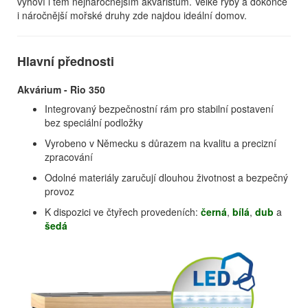
vyhoví i těm nejnáročnějším akvaristům. Velké ryby a dokonce
i náročnější mořské druhy zde najdou ideální domov.
Hlavní přednosti
Akvárium - Rio 350
Integrovaný bezpečnostní rám pro stabilní postavení
bez speciální podložky
Vyrobeno v Německu s důrazem na kvalitu a precizní
zpracování
Odolné materiály zaručují dlouhou životnost a bezpečný
provoz
K dispozici ve čtyřech provedeních:
černá
,
bílá
,
dub
a
šedá