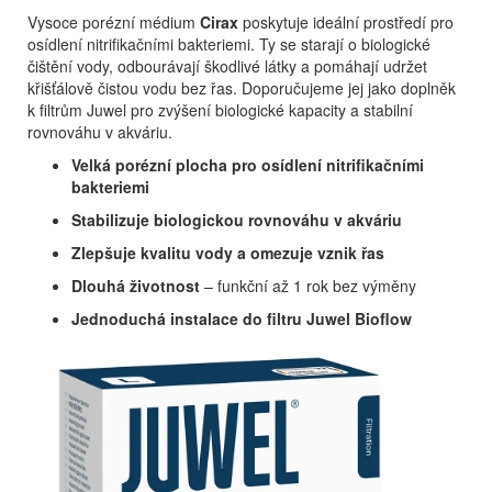
Vysoce porézní médium
Cirax
poskytuje ideální prostředí pro
osídlení nitrifikačními bakteriemi. Ty se starají o biologické
čištění vody, odbourávají škodlivé látky a pomáhají udržet
křišťálově čistou vodu bez řas. Doporučujeme jej jako doplněk
k filtrům Juwel pro zvýšení biologické kapacity a stabilní
rovnováhu v akváriu.
Velká porézní plocha pro osídlení nitrifikačními
bakteriemi
Stabilizuje biologickou rovnováhu v akváriu
Zlepšuje kvalitu vody a omezuje vznik řas
Dlouhá životnost
– funkční až 1 rok bez výměny
Jednoduchá instalace do filtru Juwel Bioflow