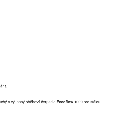
vária
a tichý a výkonný oběhový čerpadlo
Eccoflow 1000
pro stálou