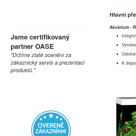
Hlavní př
Akvárium - R
Jsme certifikovaný
Integro
partner OASE
Vyrobe
Odolné 
"Držíme zlaté ocenění za
zákaznický servis a prezentaci
K dispo
produktů."