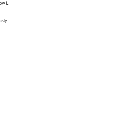
low L
akty