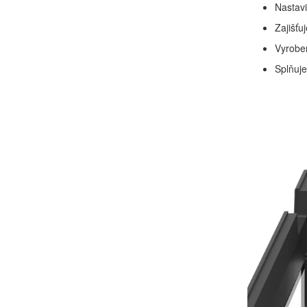
Nastavi
Zajišťu
Vyroben
Splňuje