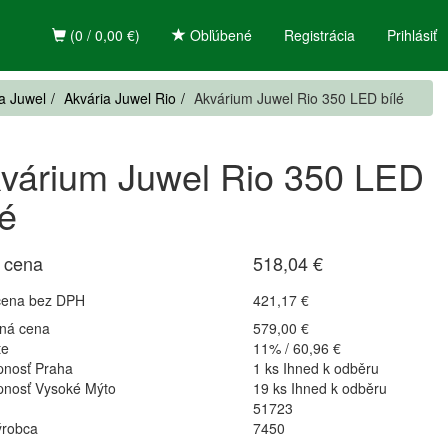
(0 / 0,00 €)
Obľúbené
Registrácia
Prihlásiť
a Juwel
Akvária Juwel Rio
Akvárium Juwel Rio 350 LED bílé
várium Juwel Rio 350 LED
lé
 cena
518,04 €
cena bez DPH
421,17 €
ná cena
579,00 €
te
11% / 60,96 €
pnosť Praha
1 ks Ihned k odběru
pnosť Vysoké Mýto
19 ks Ihned k odběru
51723
ýrobca
7450