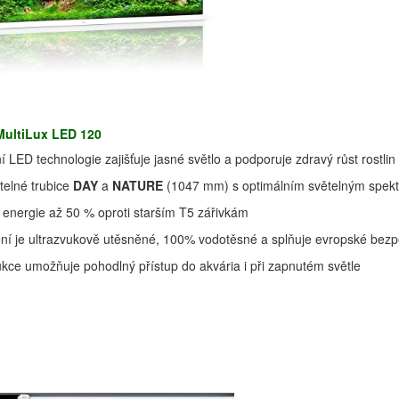
MultiLux LED 120
 LED technologie zajišťuje jasné světlo a podporuje zdravý růst rostlin
telné trubice
DAY
a
NATURE
(1047 mm) s optimálním světelným spek
energie až 50 % oproti starším T5 zářivkám
ení je ultrazvukově utěsněné, 100% vodotěsné a splňuje evropské bez
kce umožňuje pohodlný přístup do akvária i při zapnutém světle