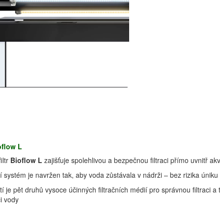
oflow L
filtr
Bioflow L
zajišťuje spolehlivou a bezpečnou filtraci přímo uvnitř ak
ní systém je navržen tak, aby voda zůstávala v nádrži – bez rizika úniku
í je pět druhů vysoce účinných filtračních médií pro správnou filtraci 
ci vody