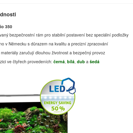
ednosti
io 350
vaný bezpečnostní rám pro stabilní postavení bez speciální podložky
no v Německu s důrazem na kvalitu a precizní zpracování
materiály zaručují dlouhou životnost a bezpečný provoz
zici ve čtyřech provedeních:
černá
,
bílá
,
dub
a
šedá