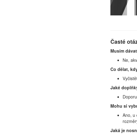
Časté otá
Musím dávat
Ne, akv
Co dělat, kdy
Vyčistě
Jaké doplňky
Doporuč
Mohu si vybr
Ano, u 
rozměry
Jaká je nosn