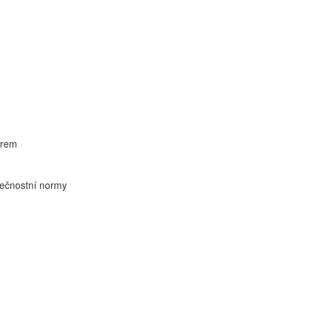
trem
pečnostní normy