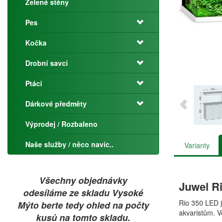
Zelené stěny
Pes
Kočka
Drobní savci
Ptáci
Dárkové předměty
Výprodej / Rozbaleno
Naše služby / něco navíc..
Varianty
Všechny objednávky
Juwel Ri
odesíláme ze skladu Vysoké
Rio 350 LED j
Mýto berte tedy ohled na počty
akvaristům. V
kusů na tomto skladu.