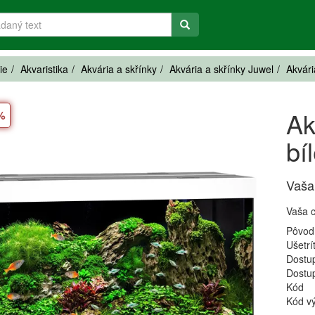
ie
Akvaristika
Akvária a skřínky
Akvária a skřínky Juwel
Akvári
Ak
 %
bí
Vaša
Vaša 
Pôvod
Ušetrí
Dostu
Dostu
Kód
Kód v