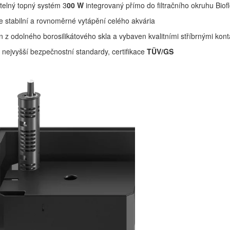
telný topný systém 3
00 W
integrovaný přímo do filtračního okruhu Biof
je stabilní a rovnoměrné vytápění celého akvária
 z odolného borosilikátového skla a vybaven kvalitními stříbrnými kont
 nejvyšší bezpečnostní standardy, certifikace
TÜV/GS