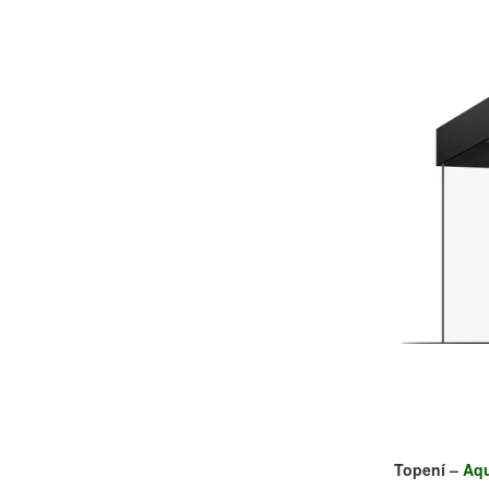
Topení –
Aq