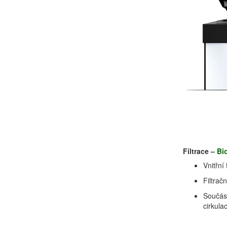
Filtrace –
Bi
Vnitřní 
Filtrač
Součást
cirkula