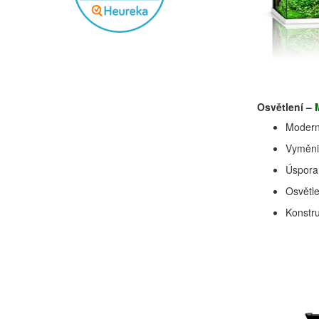
Osvětlení –
Moderní
Vyměni
Úspora 
Osvětl
Konstru