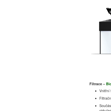
Filtrace –
Bi
Vnitřní 
Filtrač
Součást
cirkula