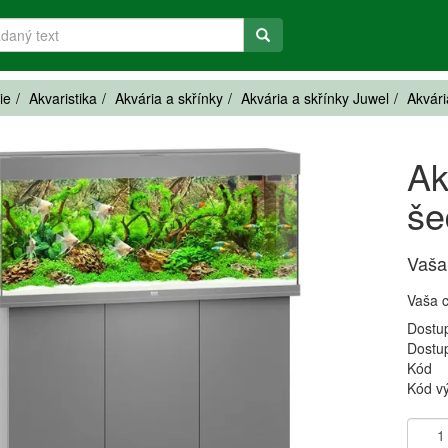
ie
Akvaristika
Akvária a skřínky
Akvária a skřínky Juwel
Akvári
Ak
še
Vaša
Vaša 
Dostu
Dostu
Kód
Kód v