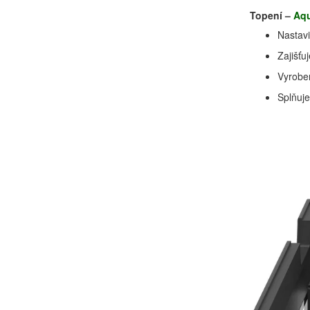
Topení –
Aq
Nastav
Zajišťu
Vyroben
Splňuje