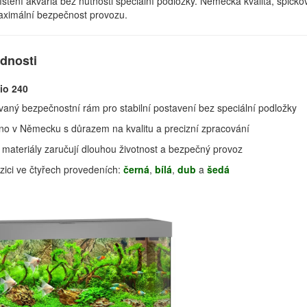
tění akvária bez nutnosti speciální podložky. Německá kvalita, špičko
aximální bezpečnost provozu.
ednosti
io 240
vaný bezpečnostní rám pro stabilní postavení bez speciální podložky
no v Německu s důrazem na kvalitu a precizní zpracování
materiály zaručují dlouhou životnost a bezpečný provoz
zici ve čtyřech provedeních:
černá
,
bílá
,
dub
a
šedá