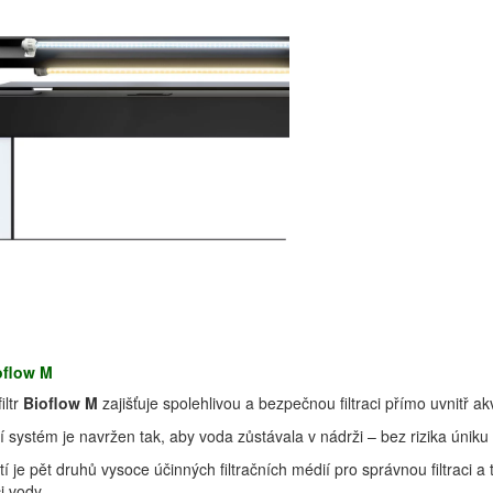
oflow M
filtr
Bioflow M
zajišťuje spolehlivou a bezpečnou filtraci přímo uvnitř ak
ní systém je navržen tak, aby voda zůstávala v nádrži – bez rizika úniku
í je pět druhů vysoce účinných filtračních médií pro správnou filtraci 
ci vody