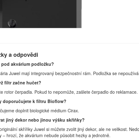
zky a odpovědi
 pod akvárium podložku?
ária Juwel mají integrovaný bezpečnostní rám. Podložka se nepoužívá
ž filtr začne hučet?
te rotor čerpadla. Pokud to nepomůže, zašlete čerpadlo do reklamace.
 doporučujete k filtru Bioflow?
ujeme doplnit biologické médium Cirax.
at jiný dekor nebo jinou výšku skříňky?
originální skříňky Juwel si můžete zvolit jiný dekor, ale ne velikost. 
 – hrozí, že akvárium nebude působit hezky a jednotně.