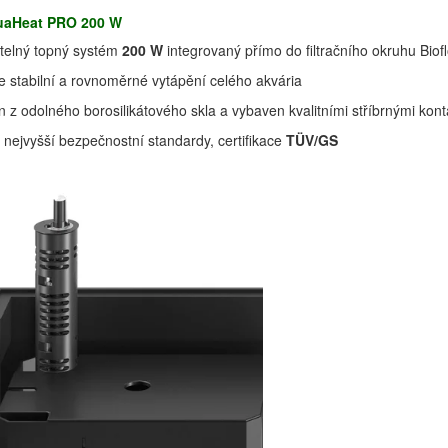
uaHeat PRO 200 W
itelný topný systém
200 W
integrovaný přímo do filtračního okruhu Bio
je stabilní a rovnoměrné vytápění celého akvária
 z odolného borosilikátového skla a vybaven kvalitními stříbrnými kont
 nejvyšší bezpečnostní standardy, certifikace
TÜV/GS