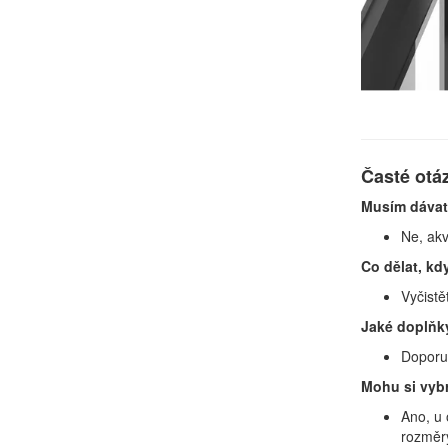
Časté otá
Musím dávat
Ne, akv
Co dělat, kdy
Vyčistě
Jaké doplňky
Doporuč
Mohu si vybr
Ano, u 
rozměry