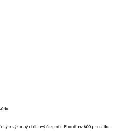
vária
a tichý a výkonný oběhový čerpadlo
Eccoflow 600
pro stálou