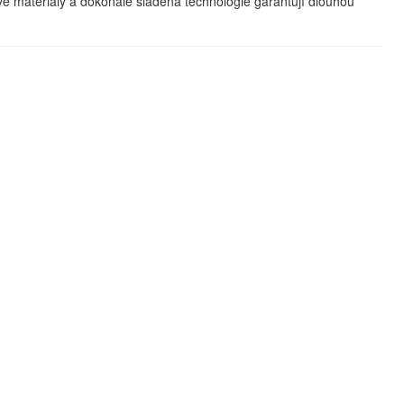
vé materiály a dokonale sladěná technologie garantují dlouhou