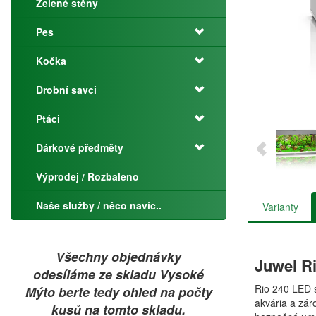
Zelené stěny
Pes
Kočka
Drobní savci
Ptáci
Dárkové předměty
Výprodej / Rozbaleno
Naše služby / něco navíc..
Varianty
Všechny objednávky
Juwel Ri
odesíláme ze skladu Vysoké
Rio 240 LED s
Mýto berte tedy ohled na počty
akvária a zár
kusů na tomto skladu.