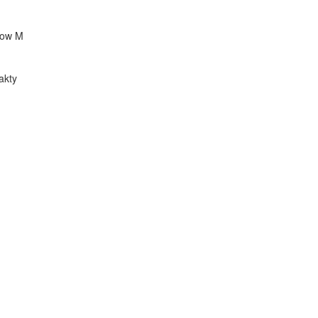
flow M
akty