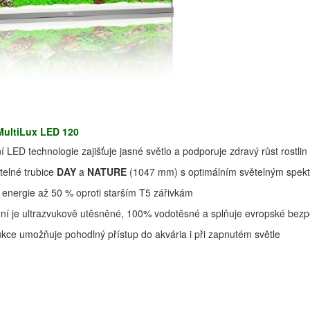
MultiLux LED 120
 LED technologie zajišťuje jasné světlo a podporuje zdravý růst rostlin
telné trubice
DAY
a
NATURE
(1047 mm) s optimálním světelným spek
energie až 50 % oproti starším T5 zářivkám
ení je ultrazvukově utěsněné, 100% vodotěsné a splňuje evropské bez
kce umožňuje pohodlný přístup do akvária i při zapnutém světle