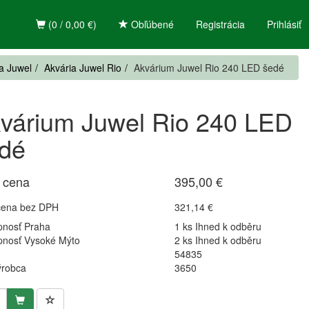
(0 / 0,00 €)
Obľúbené
Registrácia
Prihlásiť
a Juwel
Akvária Juwel Rio
Akvárium Juwel Rio 240 LED šedé
várium Juwel Rio 240 LED
dé
 cena
395,00 €
cena bez DPH
321,14 €
pnosť Praha
1 ks Ihned k odběru
pnosť Vysoké Mýto
2 ks Ihned k odběru
54835
ýrobca
3650