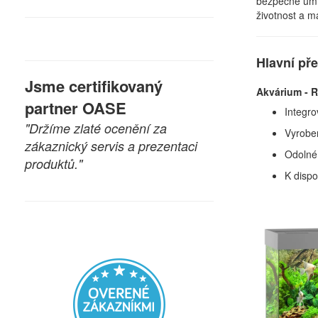
bezpečné umís
životnost a m
Hlavní př
Jsme certifikovaný
Akvárium - R
partner OASE
Integro
"Držíme zlaté ocenění za
Vyrobe
zákaznický servis a prezentaci
Odolné 
produktů."
K dispo