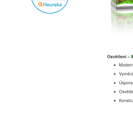
Osvětlení –
Moderní
Vyměni
Úspora 
Osvětl
Konstru