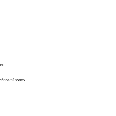
trem
pečnostní normy