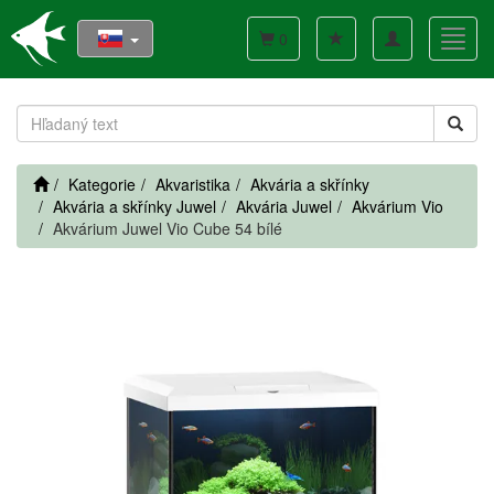
Toggle
Toggl
0
navigation
navig
Kategorie
Akvaristika
Akvária a skřínky
Akvária a skřínky Juwel
Akvária Juwel
Akvárium Vio
Akvárium Juwel Vio Cube 54 bílé