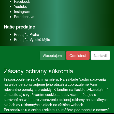
Facebook
Youtube
Instagram
Poradenstvo
Naše predajne
Predajňa Praha
Predajňa Vysoké Mýto
O nás
Akceptujem
Odmietnuť
Nastaviť
Kontakt
O firme
Zásady ochrany súkromia
Naše služby
Prispôsobujeme sa Vám na mieru. Na základe Vášho správania
Servis
na webe personalizujeme jeho obsah a zobrazujeme Vám
Predaj akváriových rýb
relevantné ponuky a produkty. Kliknutím na tlačidlo „Akceptujem“
Predaj akváriových rastlín
súhlasíte aj s využívaním cookies a odovzdaním údajov o
správaní na webe pre zobrazenie cielenej reklamy na sociálnych
sieťach av reklamných sieťach na ďalších weboch.
Copyright © Stöckl spol. s r. o. 2020, powered by
ABRA E-shop
Personalizáciu a cielenú reklamu si môžete podrobnejšie nastaviť