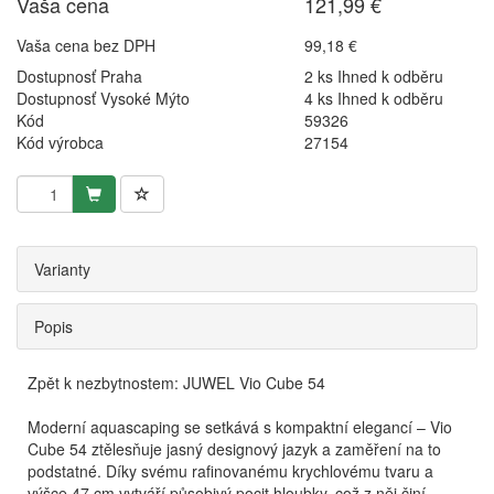
Vaša cena
121,99 €
Vaša cena bez DPH
99,18 €
Dostupnosť Praha
2 ks Ihned k odběru
Dostupnosť Vysoké Mýto
4 ks Ihned k odběru
Kód
59326
Kód výrobca
27154
Varianty
Popis
Zpět k nezbytnostem: JUWEL Vio Cube 54
Moderní aquascaping se setkává s kompaktní elegancí – Vio
Cube 54 ztělesňuje jasný designový jazyk a zaměření na to
podstatné. Díky svému rafinovanému krychlovému tvaru a
výšce 47 cm vytváří působivý pocit hloubky, což z něj činí