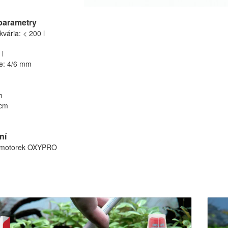
parametry
vária: < 200 l
 l
e: 4/6 mm
m
 cm
ní
 motorek OXYPRO