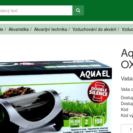
ie
Akvaristika
Akvarijní technika
Vzduchování do akvárií
Vzduc
Aq
O
Vaša
Vaša 
Dostu
Dostu
Kód
Kód v