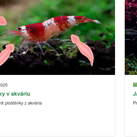
2025
ky v akváriu
J
it ploštěnky z akvária
P