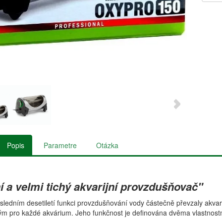
Popis
Parametre
Otázka
 a velmi tichý akvarijní provzdušňovač"
sledním desetiletí funkci provzdušňování vody částečně převzaly akvari
 pro každé akvárium. Jeho funkčnost je definována dvěma vlastnostmi: