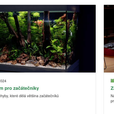
2024
m pro začátečníky
Z
chyby, které dělá většina začátečníků
N
pr