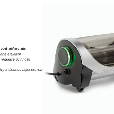
ovzdušňovače
dně efektivní
 regulace účinnosti
ivý a dlouhotrvající provoz