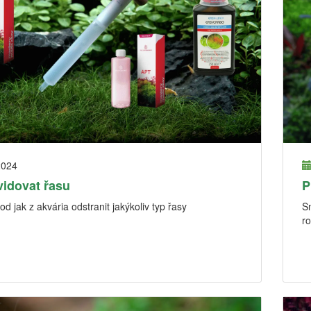
2024
vidovat řasu
P
d jak z akvária odstranit jakýkoliv typ řasy
Sn
ro