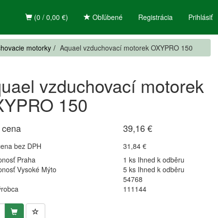
(0 / 0,00 €)
Obľúbené
Registrácia
Prihlásiť
hovacie motorky
Aquael vzduchovací motorek OXYPRO 150
uael vzduchovací motorek
XYPRO 150
 cena
39,16 €
cena bez DPH
31,84 €
pnosť Praha
1 ks Ihned k odběru
pnosť Vysoké Mýto
5 ks Ihned k odběru
54768
ýrobca
111144