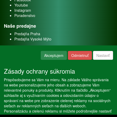
Youtube
Instagram
Poradenstvo
Naše predajne
Predajňa Praha
Predajňa Vysoké Mýto
O nás
Akceptujem
Odmietnuť
Nastaviť
Kontakt
O firme
Zásady ochrany súkromia
Naše služby
Prispôsobujeme sa Vám na mieru. Na základe Vášho správania
Servis
na webe personalizujeme jeho obsah a zobrazujeme Vám
Predaj akváriových rýb
relevantné ponuky a produkty. Kliknutím na tlačidlo „Akceptujem“
Predaj akváriových rastlín
súhlasíte aj s využívaním cookies a odovzdaním údajov o
správaní na webe pre zobrazenie cielenej reklamy na sociálnych
sieťach av reklamných sieťach na ďalších weboch.
Copyright © Stöckl spol. s r. o. 2020, powered by
ABRA E-shop
Personalizáciu a cielenú reklamu si môžete podrobnejšie nastaviť
alebo kedykoľvek vypnúť po kliknutí na tlačidlo „Nastaviť“.