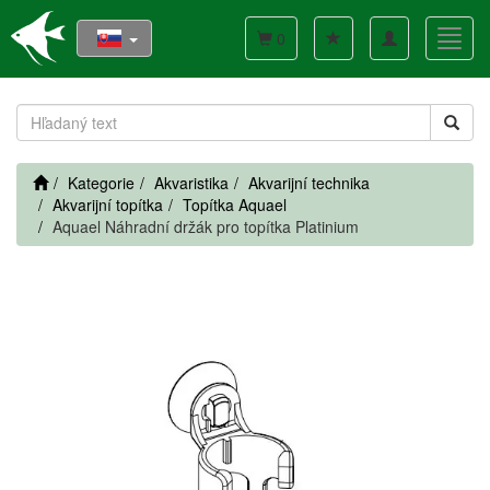
Toggle
Toggl
0
navigation
navig
Kategorie
Akvaristika
Akvarijní technika
Akvarijní topítka
Topítka Aquael
Aquael Náhradní držák pro topítka Platinium