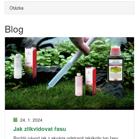
Otázka
Blog
24. 1. 2024
Jak zlikvidovat řasu
Rychlý návod jak z akvária odstranit jakýkoliv typ řasy