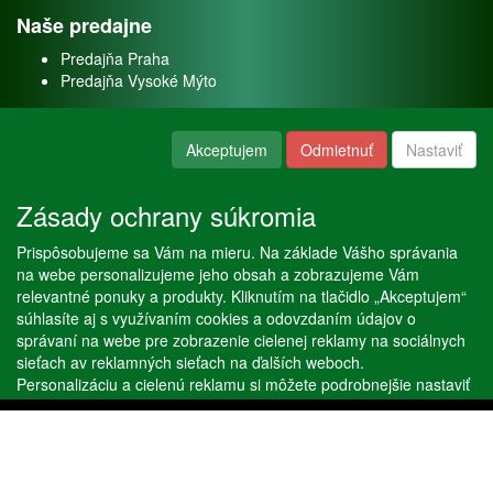
Naše predajne
Predajňa Praha
Predajňa Vysoké Mýto
O nás
Akceptujem
Odmietnuť
Nastaviť
Kontakt
O firme
Zásady ochrany súkromia
Naše služby
Prispôsobujeme sa Vám na mieru. Na základe Vášho správania
Servis
na webe personalizujeme jeho obsah a zobrazujeme Vám
Predaj akváriových rýb
relevantné ponuky a produkty. Kliknutím na tlačidlo „Akceptujem“
Predaj akváriových rastlín
súhlasíte aj s využívaním cookies a odovzdaním údajov o
správaní na webe pre zobrazenie cielenej reklamy na sociálnych
sieťach av reklamných sieťach na ďalších weboch.
Copyright © Stöckl spol. s r. o. 2020, powered by
ABRA E-shop
Personalizáciu a cielenú reklamu si môžete podrobnejšie nastaviť
alebo kedykoľvek vypnúť po kliknutí na tlačidlo „Nastaviť“.