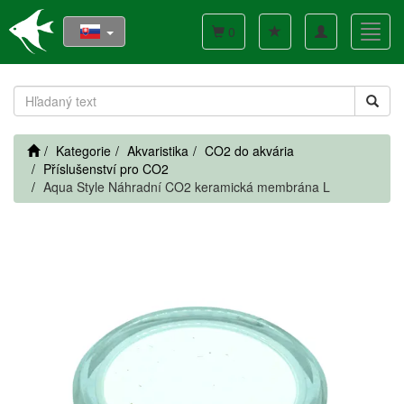
Toggle
Toggl
0
navigation
navig
Kategorie
Akvaristika
CO2 do akvária
Příslušenství pro CO2
Aqua Style Náhradní CO2 keramická membrána L