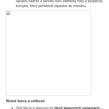
Spojení nádrže a skříňky tvoří esteticky čistý a bezpečný
komplet, který perfektně zapadne do interiéru.
Různé barvy a velikosti
Opti Set je k dispozici ve
třech barevných variantách
–