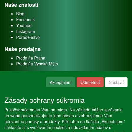
Naše znalosti
Blog
Facebook
Youtube
Instagram
Poradenstvo
Naše predajne
Predajňa Praha
Predajňa Vysoké Mýto
O nás
Akceptujem
Odmietnuť
Nastaviť
Kontakt
O firme
Zásady ochrany súkromia
Naše služby
Prispôsobujeme sa Vám na mieru. Na základe Vášho správania
Servis
na webe personalizujeme jeho obsah a zobrazujeme Vám
Predaj akváriových rýb
relevantné ponuky a produkty. Kliknutím na tlačidlo „Akceptujem“
Predaj akváriových rastlín
súhlasíte aj s využívaním cookies a odovzdaním údajov o