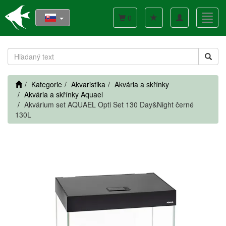
Toggle
Toggl
0
navigation
navig
Kategorie
Akvaristika
Akvária a skřínky
Akvária a skřínky Aquael
Akvárium set AQUAEL Opti Set 130 Day&Night černé
130L