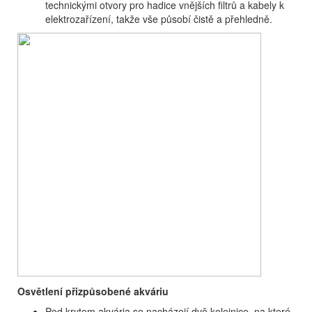
technickými otvory pro hadice vnějších filtrů a kabely k
elektrozařízení, takže vše působí čistě a přehledně.
Osvětlení přizpůsobené akváriu
Pod krytem akvária se nacházejí dvě kolejnice, na které