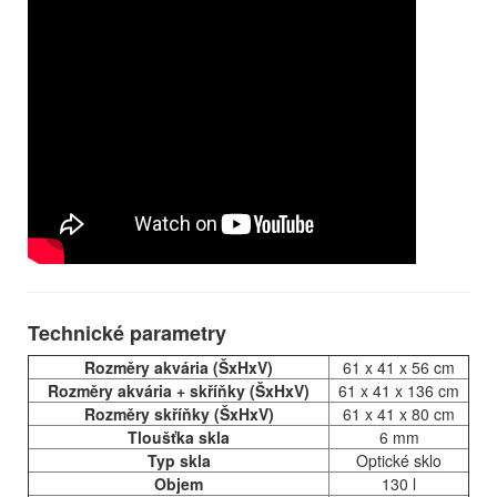
Technické parametry
Rozměry akvária (ŠxHxV)
61 x 41 x 56 cm
Rozměry akvária + skříňky (ŠxHxV)
61 x 41 x 136 cm
Rozměry skříňky (ŠxHxV)
61 x 41 x 80 cm
Tloušťka skla
6 mm
Typ skla
Optické sklo
Objem
130 l