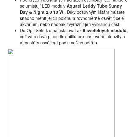
se umisťují LED moduly
Aquael Leddy Tube Sunny
Day & Night 2.0
10 W
. Díky posuvným lištám můžete
snadno měnit jejich polohu a rovnoměrně osvětlit celé
akvárium, nebo naopak zvýraznit jen vybranou část.
Do Opti Setu lze nainstalovat až
6 světelných modulů
,
což vám dává plnou flexibilitu pro nastavení intenzity a
atmosféry osvětlení podle vašich potřeb.