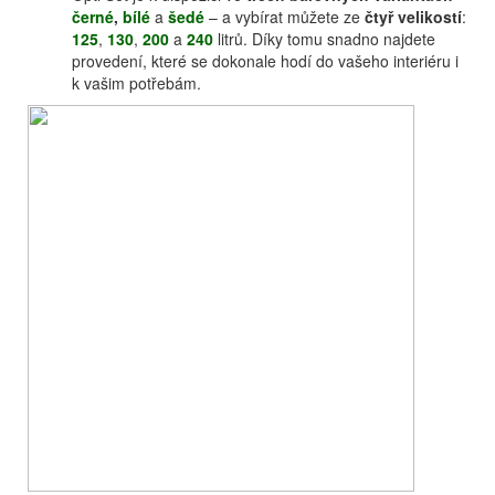
černé
,
bílé
a
šedé
– a vybírat můžete ze
čtyř velikostí
:
125
,
130
,
200
a
240
litrů. Díky tomu snadno najdete
provedení, které se dokonale hodí do vašeho interiéru i
k vašim potřebám.