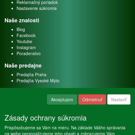
Reklamačný poriadok
Nastavenie súkromia
Naše znalosti
Blog
Facebook
Youtube
Instagram
Poradenstvo
Naše predajne
Predajňa Praha
Predajňa Vysoké Mýto
O nás
Akceptujem
Odmietnuť
Nastaviť
Kontakt
O firme
Zásady ochrany súkromia
Naše služby
Prispôsobujeme sa Vám na mieru. Na základe Vášho správania
Servis
na webe personalizujeme jeho obsah a zobrazujeme Vám
Predaj akváriových rýb