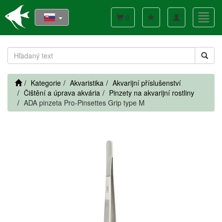
Toggle
Toggl
0
navigation
navig
Kategorie
Akvaristika
Akvarijní příslušenství
Čištění a úprava akvária
Pinzety na akvarijní rostliny
ADA pinzeta Pro-Pinsettes Grip type M