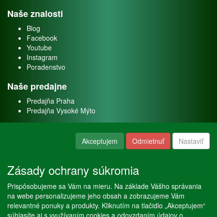
Naše znalosti
Blog
Facebook
Youtube
Instagram
Poradenstvo
Naše predajne
Predajňa Praha
Predajňa Vysoké Mýto
O nás
Akceptujem
Odmietnuť
Nastaviť
Kontakt
O firme
Zásady ochrany súkromia
Naše služby
Prispôsobujeme sa Vám na mieru. Na základe Vášho správania
Servis
na webe personalizujeme jeho obsah a zobrazujeme Vám
Predaj akváriových rýb
relevantné ponuky a produkty. Kliknutím na tlačidlo „Akceptujem“
Predaj akváriových rastlín
súhlasíte aj s využívaním cookies a odovzdaním údajov o