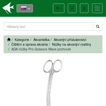
Toggle
Toggl
0
navigation
navig
Kategorie
Akvaristika
Akvarijní příslušenství
Čištění a úprava akvária
Nůžky na akvarijní rostliny
ADA nůžky Pro-Scissors Wave prohnuté