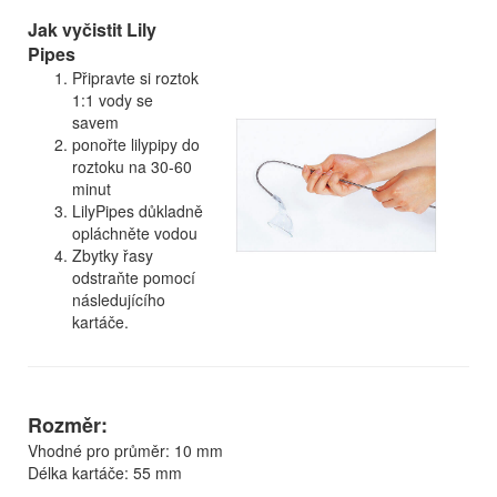
Jak vyčistit Lily
Pipes
Připravte si roztok
1:1 vody se
savem
ponořte lilypipy do
roztoku na 30-60
minut
LilyPipes důkladně
opláchněte vodou
Zbytky řasy
odstraňte pomocí
následujícího
kartáče.
Rozměr:
Vhodné pro průměr: 10 mm
Délka kartáče: 55 mm