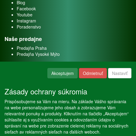
Blog
Facebook
Youtube
Instagram
Poradenstvo
Naše predajne
Predajňa Praha
Predajňa Vysoké Mýto
O nás
Akceptujem
Odmietnuť
Nastaviť
Kontakt
O firme
Zásady ochrany súkromia
Naše služby
Prispôsobujeme sa Vám na mieru. Na základe Vášho správania
Servis
na webe personalizujeme jeho obsah a zobrazujeme Vám
Predaj akváriových rýb
relevantné ponuky a produkty. Kliknutím na tlačidlo „Akceptujem“
Predaj akváriových rastlín
súhlasíte aj s využívaním cookies a odovzdaním údajov o
správaní na webe pre zobrazenie cielenej reklamy na sociálnych
sieťach av reklamných sieťach na ďalších weboch.