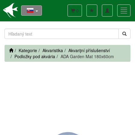
Toggle
Toggl
0
navigation
navig
Kategorie
Akvaristika
Akvarijní příslušenství
Podložky pod akvária
ADA Garden Mat 180x60cm