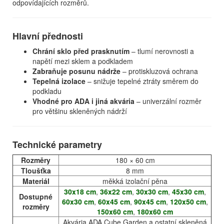
odpovídajících rozměrů.
Hlavní přednosti
Chrání sklo před prasknutím
– tlumí nerovnosti a
napětí mezi sklem a podkladem
Zabraňuje posunu nádrže
– protiskluzová ochrana
Tepelná izolace
– snižuje tepelné ztráty směrem do
podkladu
Vhodné pro ADA i jiná akvária
– univerzální rozměr
pro většinu skleněných nádrží
Technické parametry
Rozměry
180 × 60 cm
Tloušťka
8 mm
Materiál
měkká izolační pěna
30x18 cm
,
36x22 cm
,
30x30 cm
,
45x30 cm
,
Dostupné
60x30 cm
,
60x45 cm
,
90x45 cm
,
120x50 cm
,
rozměry
150x60 cm
,
180x60 cm
Akvária ADA Cube Garden a ostatní skleněná