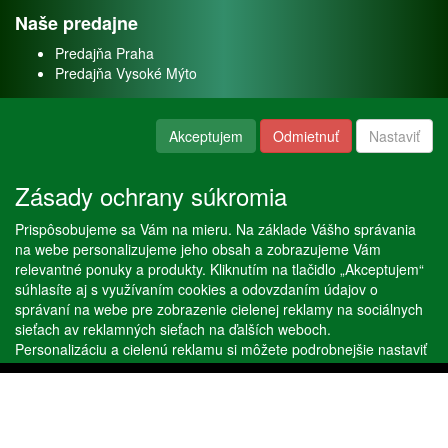
Naše predajne
Predajňa Praha
Predajňa Vysoké Mýto
O nás
Akceptujem
Odmietnuť
Nastaviť
Kontakt
O firme
Zásady ochrany súkromia
Naše služby
Prispôsobujeme sa Vám na mieru. Na základe Vášho správania
Servis
na webe personalizujeme jeho obsah a zobrazujeme Vám
Predaj akváriových rýb
relevantné ponuky a produkty. Kliknutím na tlačidlo „Akceptujem“
Predaj akváriových rastlín
súhlasíte aj s využívaním cookies a odovzdaním údajov o
správaní na webe pre zobrazenie cielenej reklamy na sociálnych
sieťach av reklamných sieťach na ďalších weboch.
Copyright © Stöckl spol. s r. o. 2020, powered by
ABRA E-shop
Personalizáciu a cielenú reklamu si môžete podrobnejšie nastaviť
alebo kedykoľvek vypnúť po kliknutí na tlačidlo „Nastaviť“.