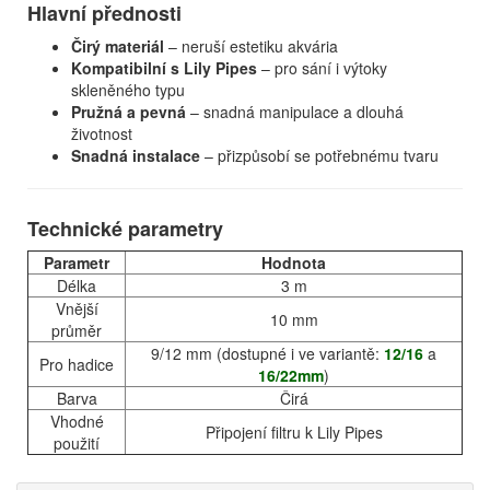
Hlavní přednosti
Čirý materiál
– neruší estetiku akvária
Kompatibilní s Lily Pipes
– pro sání i výtoky
skleněného typu
Pružná a pevná
– snadná manipulace a dlouhá
životnost
Snadná instalace
– přizpůsobí se potřebnému tvaru
Technické parametry
Parametr
Hodnota
Délka
3 m
Vnější
10 mm
průměr
9/12 mm (dostupné i ve variantě:
12/16
a
Pro hadice
16/22mm
)
Barva
Čirá
Vhodné
Připojení filtru k Lily Pipes
použití