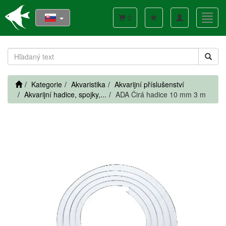
Toggle
Toggl
0
navigation
navig
Kategorie
Akvaristika
Akvarijní příslušenství
Akvarijní hadice, spojky,...
ADA Čirá hadice 10 mm 3 m