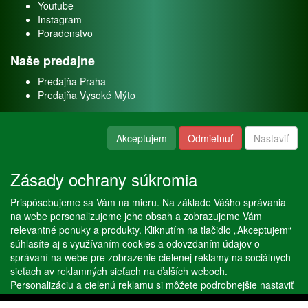
Youtube
Instagram
Poradenstvo
Naše predajne
Predajňa Praha
Predajňa Vysoké Mýto
O nás
Akceptujem
Odmietnuť
Nastaviť
Kontakt
O firme
Zásady ochrany súkromia
Naše služby
Prispôsobujeme sa Vám na mieru. Na základe Vášho správania
Servis
na webe personalizujeme jeho obsah a zobrazujeme Vám
Predaj akváriových rýb
relevantné ponuky a produkty. Kliknutím na tlačidlo „Akceptujem“
Predaj akváriových rastlín
súhlasíte aj s využívaním cookies a odovzdaním údajov o
správaní na webe pre zobrazenie cielenej reklamy na sociálnych
sieťach av reklamných sieťach na ďalších weboch.
Copyright © Stöckl spol. s r. o. 2020, powered by
ABRA E-shop
Personalizáciu a cielenú reklamu si môžete podrobnejšie nastaviť
alebo kedykoľvek vypnúť po kliknutí na tlačidlo „Nastaviť“.