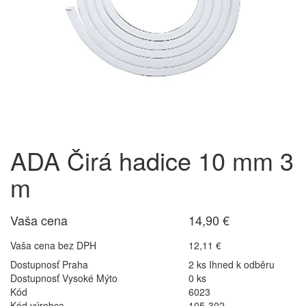
ADA Čirá hadice 10 mm 3
m
Vaša cena
14,90 €
Vaša cena bez DPH
12,11 €
Dostupnosť Praha
2 ks Ihned k odběru
Dostupnosť Vysoké Mýto
0 ks
Kód
6023
Kód výrobca
105-302