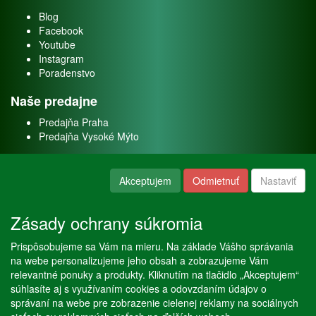
Blog
Facebook
Youtube
Instagram
Poradenstvo
Naše predajne
Predajňa Praha
Predajňa Vysoké Mýto
O nás
Akceptujem
Odmietnuť
Nastaviť
Kontakt
O firme
Zásady ochrany súkromia
Naše služby
Prispôsobujeme sa Vám na mieru. Na základe Vášho správania
Servis
na webe personalizujeme jeho obsah a zobrazujeme Vám
Predaj akváriových rýb
relevantné ponuky a produkty. Kliknutím na tlačidlo „Akceptujem“
Predaj akváriových rastlín
súhlasíte aj s využívaním cookies a odovzdaním údajov o
správaní na webe pre zobrazenie cielenej reklamy na sociálnych