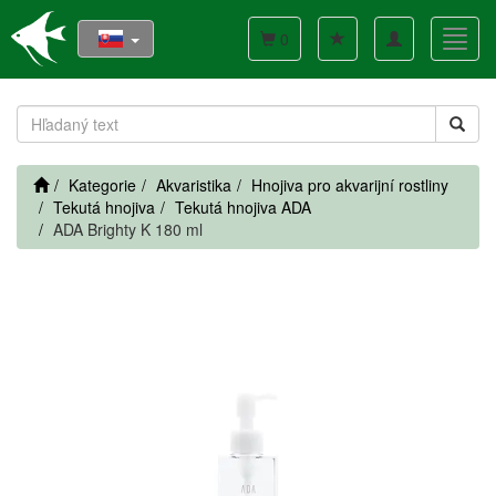
Toggle
Toggl
0
navigation
navig
Kategorie
Akvaristika
Hnojiva pro akvarijní rostliny
Tekutá hnojiva
Tekutá hnojiva ADA
ADA Brighty K 180 ml