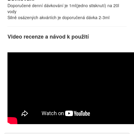
Doporučené denní dávkování je 1ml(jedno stisknutí) na 20l
vody
Silně osázených akváriích je doporučená dávka 2-3ml
Video recenze a návod k použití