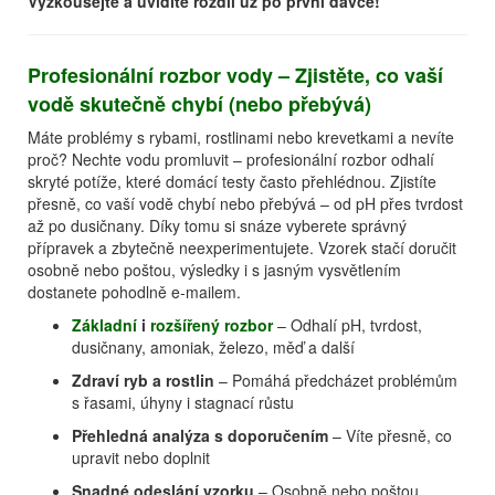
Vyzkoušejte a uvidíte rozdíl už po první dávce!
Profesionální rozbor vody – Zjistěte, co vaší
vodě skutečně chybí (nebo přebývá)
Máte problémy s rybami, rostlinami nebo krevetkami a nevíte
proč? Nechte vodu promluvit – profesionální rozbor odhalí
skryté potíže, které domácí testy často přehlédnou. Zjistíte
přesně, co vaší vodě chybí nebo přebývá – od pH přes tvrdost
až po dusičnany. Díky tomu si snáze vyberete správný
přípravek a zbytečně neexperimentujete. Vzorek stačí doručit
osobně nebo poštou, výsledky i s jasným vysvětlením
dostanete pohodlně e-mailem.
Základní
i
rozšířený rozbor
– Odhalí pH, tvrdost,
dusičnany, amoniak, železo, měď a další
Zdraví ryb a rostlin
– Pomáhá předcházet problémům
s řasami, úhyny i stagnací růstu
Přehledná analýza s doporučením
– Víte přesně, co
upravit nebo doplnit
Snadné odeslání vzorku
– Osobně nebo poštou,