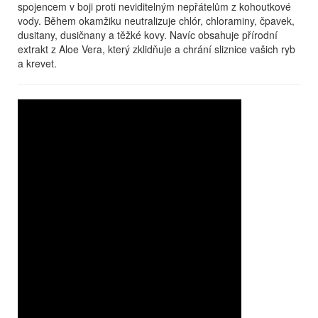
spojencem v boji proti neviditelným nepřátelům z kohoutkové
vody. Během okamžiku neutralizuje chlór, chloraminy, čpavek,
dusitany, dusičnany a těžké kovy. Navíc obsahuje přírodní
extrakt z Aloe Vera, který zklidňuje a chrání sliznice vašich ryb
a krevet.