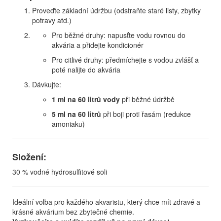
Proveďte základní údržbu (odstraňte staré listy, zbytky
potravy atd.)
Pro běžné druhy: napusťte vodu rovnou do
akvária a přidejte kondicionér
Pro citlivé druhy: předmíchejte s vodou zvlášť a
poté nalijte do akvária
Dávkujte:
1 ml na 60 litrů vody
při běžné údržbě
5 ml na 60 litrů
při boji proti řasám (redukce
amoniaku)
Složení:
30 % vodné hydrosulfitové soli
Ideální volba pro každého akvaristu, který chce mít zdravé a
krásné akvárium bez zbytečné chemie.