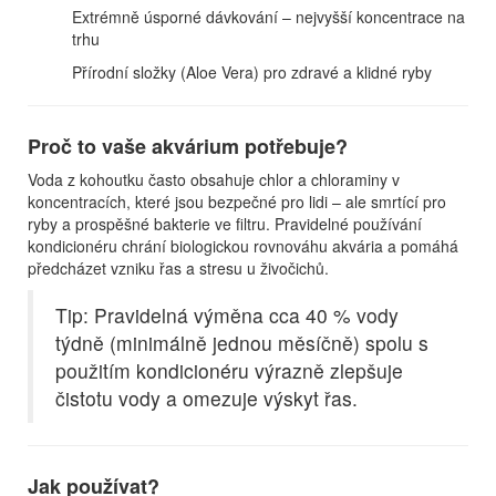
Extrémně úsporné dávkování – nejvyšší koncentrace na
trhu
Přírodní složky (Aloe Vera) pro zdravé a klidné ryby
Proč to vaše akvárium potřebuje?
Voda z kohoutku často obsahuje chlor a chloraminy v
koncentracích, které jsou bezpečné pro lidi – ale smrtící pro
ryby a prospěšné bakterie ve filtru. Pravidelné používání
kondicionéru chrání biologickou rovnováhu akvária a pomáhá
předcházet vzniku řas a stresu u živočichů.
Tip: Pravidelná výměna cca 40 % vody
týdně (minimálně jednou měsíčně) spolu s
použitím kondicionéru výrazně zlepšuje
čistotu vody a omezuje výskyt řas.
Jak používat?