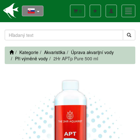
Toggle
Toggl
0
navigation
navig
Kategorie
Akvaristika
Úprava akvarijní vody
Při výměně vody
2Hr APTp Pure 500 ml