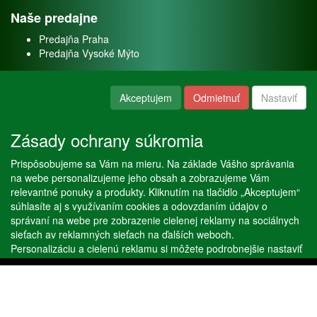
Naše predajne
Predajňa Praha
Predajňa Vysoké Mýto
O nás
Akceptujem
Odmietnuť
Nastaviť
Kontakt
O firme
Zásady ochrany súkromia
Naše služby
Prispôsobujeme sa Vám na mieru. Na základe Vášho správania
Servis
na webe personalizujeme jeho obsah a zobrazujeme Vám
Predaj akváriových rýb
relevantné ponuky a produkty. Kliknutím na tlačidlo „Akceptujem“
Predaj akváriových rastlín
súhlasíte aj s využívaním cookies a odovzdaním údajov o
správaní na webe pre zobrazenie cielenej reklamy na sociálnych
sieťach av reklamných sieťach na ďalších weboch.
Copyright © Stöckl spol. s r. o. 2020, powered by
ABRA E-shop
Personalizáciu a cielenú reklamu si môžete podrobnejšie nastaviť
alebo kedykoľvek vypnúť po kliknutí na tlačidlo „Nastaviť“.