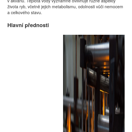
v akváriu. Teplota vody významně ovlivňuje různé aspekty
života ryb, včetně jejich metabolismu, odolnosti vůči nemocem
a celkového stavu.
Hlavní přednosti