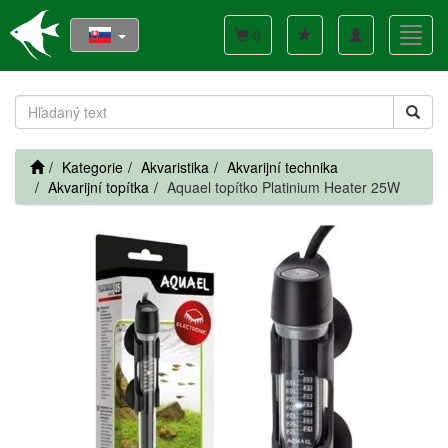
Toggle
Toggl
0
navigation
navig
Kategorie
Akvaristika
Akvarijní technika
Akvarijní topítka
Aquael topítko Platinium Heater 25W