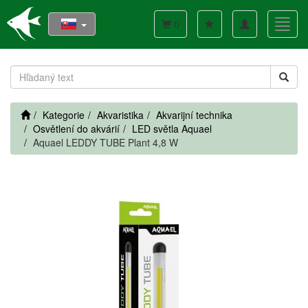
Toggle
Toggl
0
navigation
navig
Kategorie
Akvaristika
Akvarijní technika
Osvětlení do akvárií
LED světla Aquael
Aquael LEDDY TUBE Plant 4,8 W