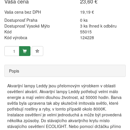
Vaša cena
23,60 €
Vaša cena bez DPH
19,19 €
Dostupnosť Praha
0 ks
Dostupnosť Vysoké Mýto
3 ks Ihned k odběru
Kód
55015
Kód výrobca
124228
Popis
Akvarijní lampy Leddy jsou přelomovým výrobkem v oblasti
osvětlení akvárií. Akvarijní lampy Leddy potřebují velmi málo
energie a mají velmi dlouhou životnost, až 50000 hodin. Barva
světla byla upravena tak aby skutečně imitovala světlo, které
potřebují rostliny a ryby, v tomto případě okolo 8000K.
Instalace osvětlení je velmi jednoduchá a může být provedená
několika způsoby. Do stávajícího akvarijního krytu místo
stávajícího osvětlení ECOLIGHT. Nebo pomocí držáčku přímo