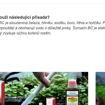
ouží následující přísada?
C je sloučenina železa, hliníku, sodíku, boru, lithia a hořčíku. 
pouštějí a obohacují vodu o důležité prvky. Turmalín BC je elek
rý zvyšuje výživu kořenů rostlin.