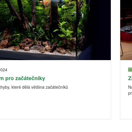
2024
m pro začátečníky
Z
chyby, které dělá většina začátečníků
N
pr