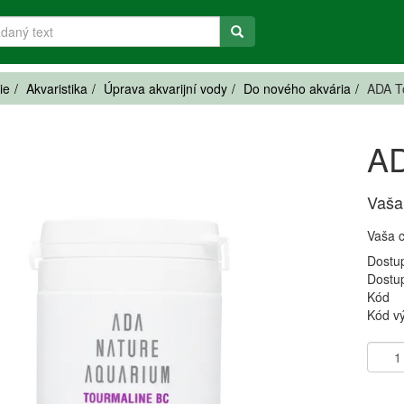
ie
Akvaristika
Úprava akvarijní vody
Do nového akvária
ADA T
AD
Vaša
Vaša 
Dostu
Dostu
Kód
Kód v