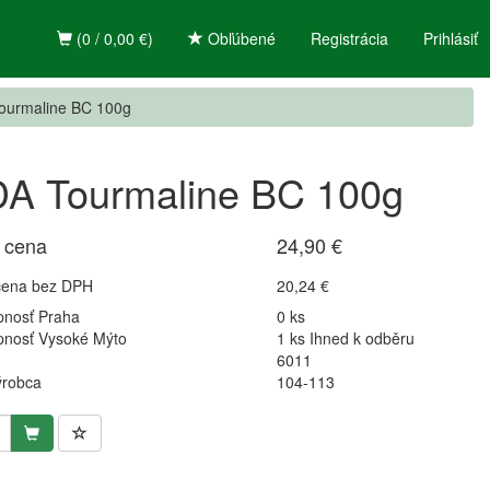
(0 / 0,00 €)
Obľúbené
Registrácia
Prihlásiť
ourmaline BC 100g
A Tourmaline BC 100g
 cena
24,90 €
cena bez DPH
20,24 €
pnosť Praha
0 ks
pnosť Vysoké Mýto
1 ks Ihned k odběru
6011
ýrobca
104-113