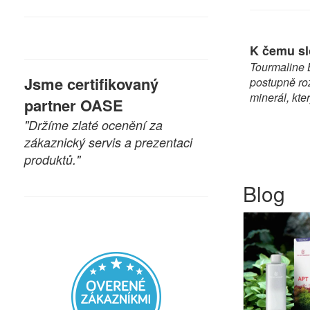
K čemu sl
Tourmaline B
Jsme certifikovaný
postupně roz
minerál, kte
partner OASE
"Držíme zlaté ocenění za
zákaznický servis a prezentaci
produktů."
Blog