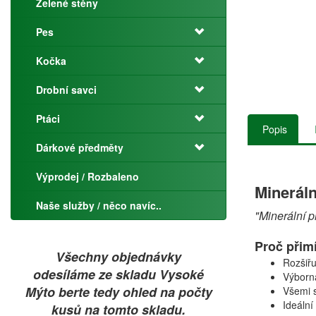
Zelené stěny
Pes
Kočka
Drobní savci
Ptáci
Popis
Dárkové předměty
Výprodej / Rozbaleno
Mineráln
Naše služby / něco navíc..
"Minerální p
Proč přim
Všechny objednávky
Rozšiřu
odesíláme ze skladu Vysoké
Výborná
Mýto berte tedy ohled na počty
Všemi s
Ideální
kusů na tomto skladu.