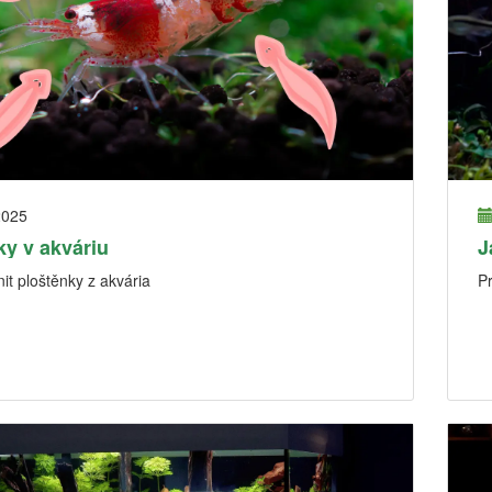
2025
ky v akváriu
J
it ploštěnky z akvária
P