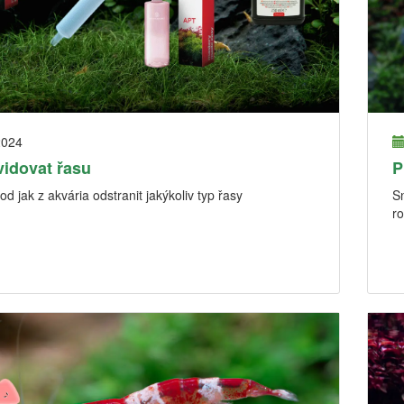
2024
vidovat řasu
P
d jak z akvária odstranit jakýkoliv typ řasy
Sn
ro