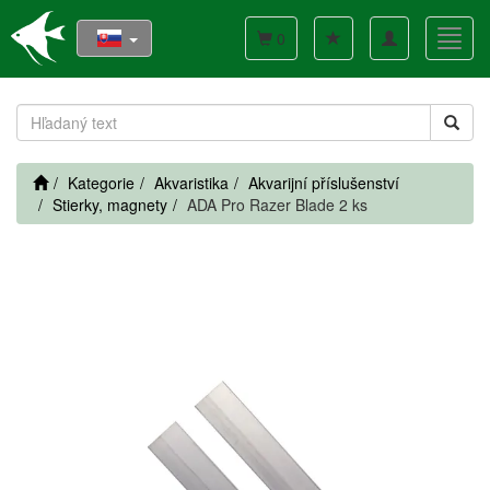
Toggle
Toggl
0
navigation
navig
Kategorie
Akvaristika
Akvarijní příslušenství
Stierky, magnety
ADA Pro Razer Blade 2 ks