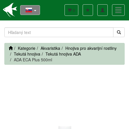
Toggle
Toggl
0
navigation
navig
Kategorie
Akvaristika
Hnojiva pro akvarijní rostliny
Tekutá hnojiva
Tekutá hnojiva ADA
ADA ECA Plus 500ml