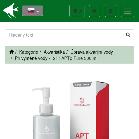
Toggle
Toggl
0
navigation
navig
Kategorie
Akvaristika
Úprava akvarijní vody
Při výměně vody
2Hr APTp Pure 300 ml