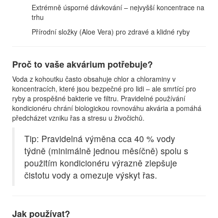
Extrémně úsporné dávkování – nejvyšší koncentrace na
trhu
Přírodní složky (Aloe Vera) pro zdravé a klidné ryby
Proč to vaše akvárium potřebuje?
Voda z kohoutku často obsahuje chlor a chloraminy v
koncentracích, které jsou bezpečné pro lidi – ale smrtící pro
ryby a prospěšné bakterie ve filtru. Pravidelné používání
kondicionéru chrání biologickou rovnováhu akvária a pomáhá
předcházet vzniku řas a stresu u živočichů.
Tip: Pravidelná výměna cca 40 % vody
týdně (minimálně jednou měsíčně) spolu s
použitím kondicionéru výrazně zlepšuje
čistotu vody a omezuje výskyt řas.
Jak používat?