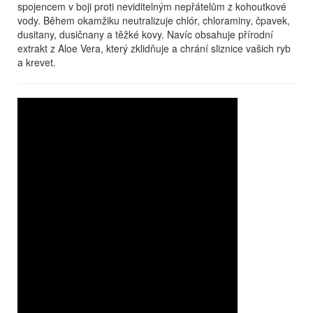
spojencem v boji proti neviditelným nepřátelům z kohoutkové
vody. Během okamžiku neutralizuje chlór, chloraminy, čpavek,
dusitany, dusičnany a těžké kovy. Navíc obsahuje přírodní
extrakt z Aloe Vera, který zklidňuje a chrání sliznice vašich ryb
a krevet.