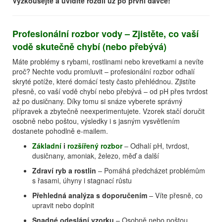
Vyzkoušejte a uvidíte rozdíl už po první dávce!
Profesionální rozbor vody – Zjistěte, co vaší
vodě skutečně chybí (nebo přebývá)
Máte problémy s rybami, rostlinami nebo krevetkami a nevíte
proč? Nechte vodu promluvit – profesionální rozbor odhalí
skryté potíže, které domácí testy často přehlédnou. Zjistíte
přesně, co vaší vodě chybí nebo přebývá – od pH přes tvrdost
až po dusičnany. Díky tomu si snáze vyberete správný
přípravek a zbytečně neexperimentujete. Vzorek stačí doručit
osobně nebo poštou, výsledky i s jasným vysvětlením
dostanete pohodlně e-mailem.
Základní
i
rozšířený rozbor
– Odhalí pH, tvrdost,
dusičnany, amoniak, železo, měď a další
Zdraví ryb a rostlin
– Pomáhá předcházet problémům
s řasami, úhyny i stagnací růstu
Přehledná analýza s doporučením
– Víte přesně, co
upravit nebo doplnit
Snadné odeslání vzorku
– Osobně nebo poštou,