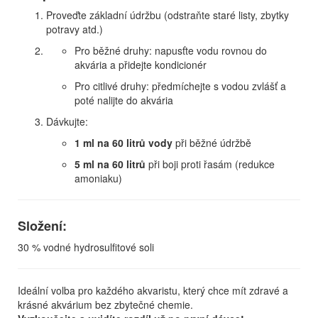
Proveďte základní údržbu (odstraňte staré listy, zbytky
potravy atd.)
Pro běžné druhy: napusťte vodu rovnou do
akvária a přidejte kondicionér
Pro citlivé druhy: předmíchejte s vodou zvlášť a
poté nalijte do akvária
Dávkujte:
1 ml na 60 litrů vody
při běžné údržbě
5 ml na 60 litrů
při boji proti řasám (redukce
amoniaku)
Složení:
30 % vodné hydrosulfitové soli
Ideální volba pro každého akvaristu, který chce mít zdravé a
krásné akvárium bez zbytečné chemie.