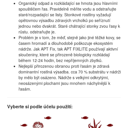
Organický odpad a rozkládající se hmota jsou hlavními
spouštěčem řas. Pravidelně měňte vodu a odstraňujte
staré/rozpadající se listy. Stonkové rostliny vyžadují
opětovnou výsadbu zdravých vrcholků po seříznutí
jednou nebo dvakrát. Staré chátrající stonky zvou řasy k
růstu. odstraňujte je.
Problém je v tom, že měď, stejně jako jiné těžké kovy, se
časem hromadí a dlouhodobě poškozuje ekosystém
nádrže. Jak APT Fix, tak APT FIXLITE používají aktivní
sloučeniny, které se přirozeně biologicky rozkládají
během 12-24 hodin, bez nepříjemných zbytků.
Nejlepší přirozenou obranou proti řasám je zdravá
dominantní rostlná výsadba. cca 70 % substrátu v nádrži
by mělo být osázeno. Nádrže s velkými odkrytými,
neosázenými plochami jsou mnohem náchylnější k
řasám.
Vyberte si podle účelu použití: