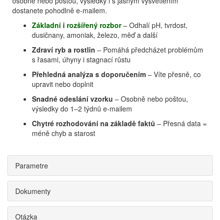
osobně nebo poštou, výsledky i s jasným vysvětlením
dostanete pohodlně e-mailem.
Základní
i
rozšířený rozbor
– Odhalí pH, tvrdost,
dusičnany, amoniak, železo, měď a další
Zdraví ryb a rostlin
– Pomáhá předcházet problémům
s řasami, úhyny i stagnací růstu
Přehledná analýza s doporučením
– Víte přesně, co
upravit nebo doplnit
Snadné odeslání vzorku
– Osobně nebo poštou,
výsledky do 1–2 týdnů e-mailem
Chytré rozhodování na základě faktů
– Přesná data =
méně chyb a starost
Parametre
Dokumenty
Otázka