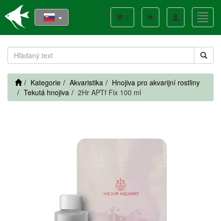
Toggle
Toggl
0
navigation
navig
Kategorie
Akvaristika
Hnojiva pro akvarijní rostliny
Tekutá hnojiva
2Hr APTf Fix 100 ml