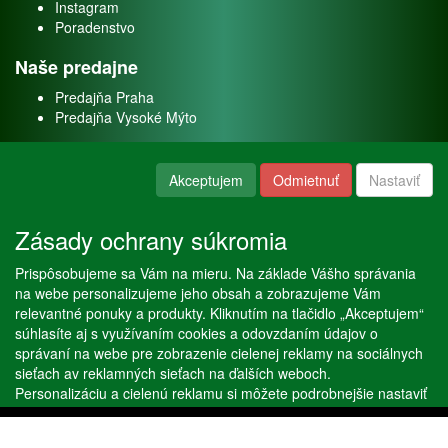
Instagram
Poradenstvo
Naše predajne
Predajňa Praha
Predajňa Vysoké Mýto
O nás
Akceptujem
Odmietnuť
Nastaviť
Kontakt
O firme
Zásady ochrany súkromia
Naše služby
Prispôsobujeme sa Vám na mieru. Na základe Vášho správania
Servis
na webe personalizujeme jeho obsah a zobrazujeme Vám
Predaj akváriových rýb
relevantné ponuky a produkty. Kliknutím na tlačidlo „Akceptujem“
Predaj akváriových rastlín
súhlasíte aj s využívaním cookies a odovzdaním údajov o
správaní na webe pre zobrazenie cielenej reklamy na sociálnych
sieťach av reklamných sieťach na ďalších weboch.
Copyright © Stöckl spol. s r. o. 2020, powered by
ABRA E-shop
Personalizáciu a cielenú reklamu si môžete podrobnejšie nastaviť
alebo kedykoľvek vypnúť po kliknutí na tlačidlo „Nastaviť“.