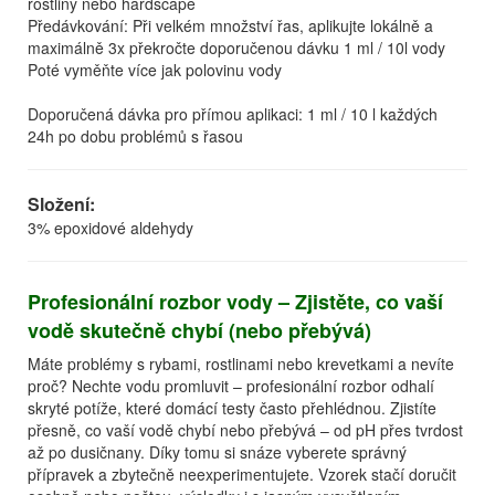
rostliny nebo hardscape
Předávkování: Při velkém množství řas, aplikujte lokálně a
maximálně 3x překročte doporučenou dávku 1 ml / 10l vody
Poté vyměňte více jak polovinu vody
Doporučená dávka pro přímou aplikaci: 1 ml / 10 l každých
24h po dobu problémů s řasou
Složení:
3% epoxidové aldehydy
Profesionální rozbor vody – Zjistěte, co vaší
vodě skutečně chybí (nebo přebývá)
Máte problémy s rybami, rostlinami nebo krevetkami a nevíte
proč? Nechte vodu promluvit – profesionální rozbor odhalí
skryté potíže, které domácí testy často přehlédnou. Zjistíte
přesně, co vaší vodě chybí nebo přebývá – od pH přes tvrdost
až po dusičnany. Díky tomu si snáze vyberete správný
přípravek a zbytečně neexperimentujete. Vzorek stačí doručit